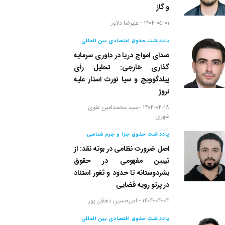
و گاز
۱۴۰۴-۰۵-۰۱ -
علیرضا دلاور
یادداشت حقوق اقتصادی بین المللی
صدای امواج دریا در داوری سرمایه
گذاری خارجی: تحلیل رأی
پیلدگوویچ و سیا نورث استار علیه
نروژ
۱۴۰۴-۰۴-۱۸ -
سید محمدامین علوی
شهری
یادداشت حقوق جزا و جرم شناسی
اصل ضرورت نظامی در بوته نقد: از
تبیین مفهومی در حقوق
بشردوستانه تا حدود و ثغور استناد
در پرتو رویه قضایی
۱۴۰۴-۰۴-۰۴ -
امیرحسین دهقان پور
یادداشت حقوق اقتصادی بین المللی