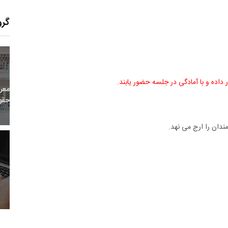
گرو
0
+
0
+
1
 داده و با آمادگی در جلسه حضور یابند.
زارش
پرونده
معرفی منابع اینترنتی
ندان را ارج می نهد.
1
+
1
+
1
 و گو
معرفی کتاب های حقوقی
حقوق و هنر