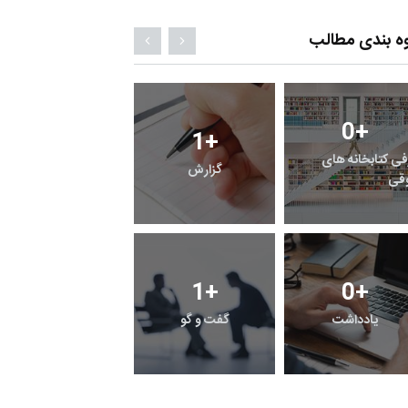
ه بندی مطالب
0
+
13
+
0
+
معرفی کتابخانه های
راهنما
خبر
حقوقی
0
+
8
+
63
+
رویداد
فراخوان مقاله
یادداشت