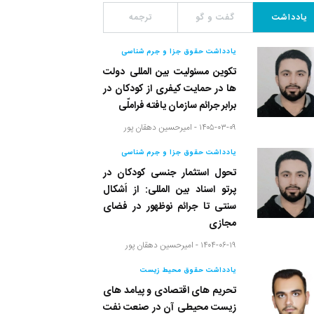
یادداشت
گفت و گو
ترجمه
یادداشت حقوق جزا و جرم شناسی
تکوین مسئولیت بین المللی دولت
ها در حمایت کیفری از کودکان در
برابر جرائم سازمان یافته فراملّی
۱۴۰۵-۰۳-۰۹ -
امیرحسین دهقان پور
یادداشت حقوق جزا و جرم شناسی
تحول استثمار جنسی کودکان در
پرتو اسناد بین المللی: از اَشکال
سنتی تا جرائم نوظهور در فضای
مجازی
۱۴۰۴-۰۶-۱۹ -
امیرحسین دهقان پور
یادداشت حقوق محیط زیست
تحریم های اقتصادی و پیامد های
زیست محیطی آن در صنعت نفت