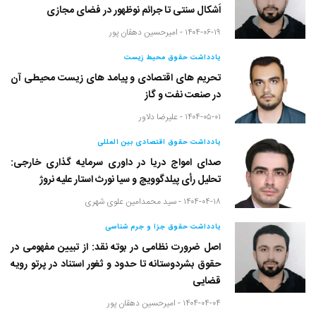
اَشکال سنتی تا جرائم نوظهور در فضای مجازی
۱۴۰۴-۰۶-۱۹ -
امیرحسین دهقان پور
یادداشت حقوق محیط زیست
تحریم های اقتصادی و پیامد های زیست محیطی آن
در صنعت نفت و گاز
۱۴۰۴-۰۵-۰۱ -
علیرضا دلاور
یادداشت حقوق اقتصادی بین المللی
صدای امواج دریا در داوری سرمایه گذاری خارجی:
تحلیل رأی پیلدگوویچ و سیا نورث استار علیه نروژ
۱۴۰۴-۰۴-۱۸ -
سید محمدامین علوی شهری
یادداشت حقوق جزا و جرم شناسی
اصل ضرورت نظامی در بوته نقد: از تبیین مفهومی در
حقوق بشردوستانه تا حدود و ثغور استناد در پرتو رویه
قضایی
۱۴۰۴-۰۴-۰۴ -
امیرحسین دهقان پور