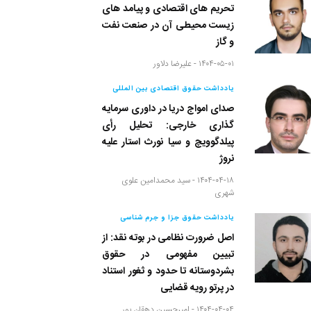
تحریم های اقتصادی و پیامد های
زیست محیطی آن در صنعت نفت
و گاز
۱۴۰۴-۰۵-۰۱ -
علیرضا دلاور
یادداشت حقوق اقتصادی بین المللی
صدای امواج دریا در داوری سرمایه
گذاری خارجی: تحلیل رأی
پیلدگوویچ و سیا نورث استار علیه
نروژ
۱۴۰۴-۰۴-۱۸ -
سید محمدامین علوی
شهری
یادداشت حقوق جزا و جرم شناسی
اصل ضرورت نظامی در بوته نقد: از
تبیین مفهومی در حقوق
بشردوستانه تا حدود و ثغور استناد
در پرتو رویه قضایی
۱۴۰۴-۰۴-۰۴ -
امیرحسین دهقان پور