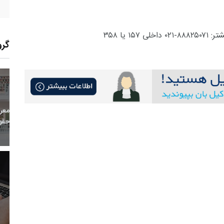
یا ۳۵۸
گرو
16
+
0
+
0
معر
بع اینترنتی
راهنما
خبر
حقو
9
+
77
+
1
 و هنر
رویداد
فراخوان مقاله