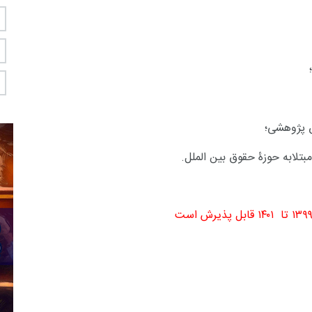
ق پژوهشی؛
تلابه حوزۀ حقوق بین الملل.