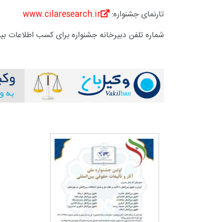
تارنمای جشنواره:
www.cilaresearch.ir
شماره تلفن دبیرخانه جشنواره برای کسب اطلاعات بیشتر: ۸۸۸۲۵۰۷۱-۰۲۱ داخلی ۱۵۷ 
+
0
+
2
+
گزارش
پرونده
معرفی منا
+
2
+
1
+
گفت و گو
معرفی کتاب های حقوقی
حقوق