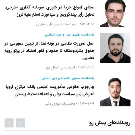
صدای امواج دریا در داوری سرمایه گذاری خارجی:
تحلیل رأی پیلدگوویچ و سیا نورث استار علیه نروژ
۱۴۰۴-۰۴-۱۸ -
سید محمدامین علوی شهری
یادداشت حقوق جزا و جرم شناسی
اصل ضرورت نظامی در بوته نقد: از تبیین مفهومی در
حقوق بشردوستانه تا حدود و ثغور استناد در پرتو رویه
قضایی
۱۴۰۴-۰۴-۰۴ -
امیرحسین دهقان پور
یادداشت حقوق اقتصادی بین المللی
چارچوب حقوقی مأموریت اقلیمی بانک مرکزی اروپا:
تعارض بین سیاست پولی و اهداف محیط زیستی
۱۴۰۴-۰۳-۰۹ -
محمدرضا جودی وش
رویدادهای پیش رو