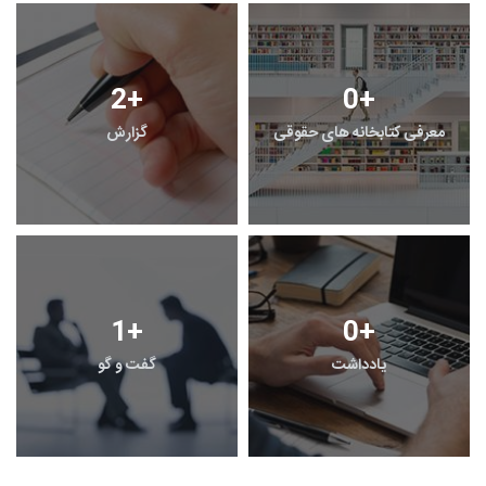
2
+
0
+
معرفی کتابخانه های حقوقی
گزارش
1
+
0
+
یادداشت
گفت و گو