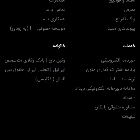
اسناد و قوانین
افتخارات
معرفی
تماس با ما
زنگ تفریح
همکاری با ما
پیوندهای مفید
موسسه حقوقی ... ! (به زودی)
خدمات
خانواده
خبرنامه الکترونیکی
وکیل بان | بانک وکلای متخصص
برنامه اشتراک گذاری متون
ایرانیل | تحلیل ایرانی حقوق بین
ارزشمند - باما
الملل (انگلیسی)
سامانه دبیرخانه الکترونیکی دیداد
- سداد
مشاوره حقوقی رایگان
تبلیغات