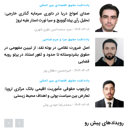
یادداشت حقوق اقتصادی بین المللی
صدای امواج دریا در داوری سرمایه گذاری خارجی:
تحلیل رأی پیلدگوویچ و سیا نورث استار علیه نروژ
۱۴۰۴-۰۴-۱۸ -
سید محمدامین علوی شهری
یادداشت حقوق جزا و جرم شناسی
اصل ضرورت نظامی در بوته نقد: از تبیین مفهومی در
حقوق بشردوستانه تا حدود و ثغور استناد در پرتو رویه
قضایی
۱۴۰۴-۰۴-۰۴ -
امیرحسین دهقان پور
یادداشت حقوق اقتصادی بین المللی
چارچوب حقوقی مأموریت اقلیمی بانک مرکزی اروپا:
تعارض بین سیاست پولی و اهداف محیط زیستی
۱۴۰۴-۰۳-۰۹ -
محمدرضا جودی وش
رویدادهای پیش رو