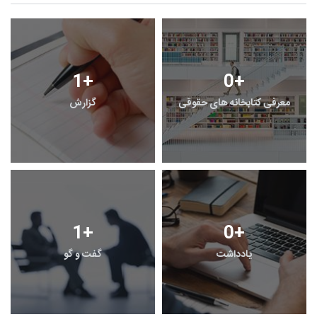
1
+
0
+
معرفی کتابخانه های حقوقی
گزارش
1
+
0
+
یادداشت
گفت و گو