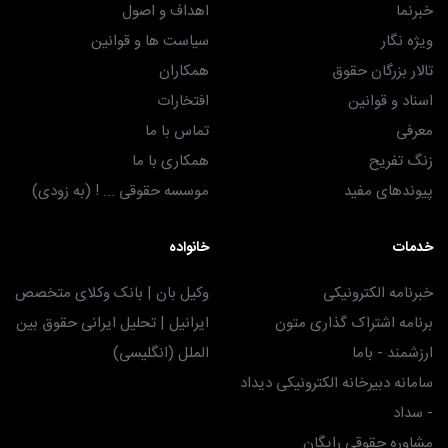
خبرنما
اهداف و اصول
ویژه نگار
سیاست ها و قوانین
تالار بزرگان حقوق
همکاران
اسناد و قوانین
افتخارات
معرفی
تماس با ما
زنگ تفریح
همکاری با ما
پیوندهای مفید
موسسه حقوقی ... ! (به زودی)
خدمات
خانواده
خبرنامه الکترونیکی
وکیل بان | بانک وکلای متخصص
برنامه اشتراک گذاری متون
ایرانیل | تحلیل ایرانی حقوق بین
ارزشمند - باما
الملل (انگلیسی)
سامانه دبیرخانه الکترونیکی دیداد
- سداد
مشاوره حقوقی رایگان