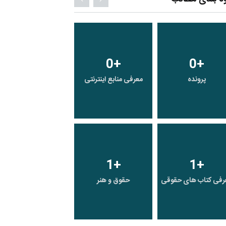
5
+
3
+
3
+
پرونده
معرفی منابع اینترنتی
راهنما
640
+
15
+
19
+
رفی کتاب های حقوقی
حقوق و هنر
رویداد