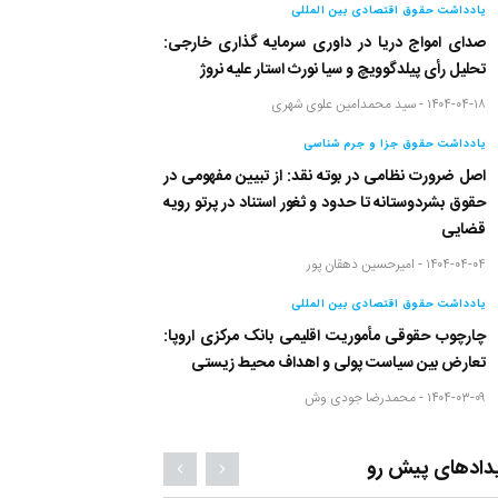
یادداشت حقوق اقتصادی بین المللی
صدای امواج دریا در داوری سرمایه گذاری خارجی:
تحلیل رأی پیلدگوویچ و سیا نورث استار علیه نروژ
۱۴۰۴-۰۴-۱۸ -
سید محمدامین علوی شهری
یادداشت حقوق جزا و جرم شناسی
اصل ضرورت نظامی در بوته نقد: از تبیین مفهومی در
حقوق بشردوستانه تا حدود و ثغور استناد در پرتو رویه
قضایی
۱۴۰۴-۰۴-۰۴ -
امیرحسین دهقان پور
یادداشت حقوق اقتصادی بین المللی
چارچوب حقوقی مأموریت اقلیمی بانک مرکزی اروپا:
تعارض بین سیاست پولی و اهداف محیط زیستی
۱۴۰۴-۰۳-۰۹ -
محمدرضا جودی وش
دادهای پیش رو