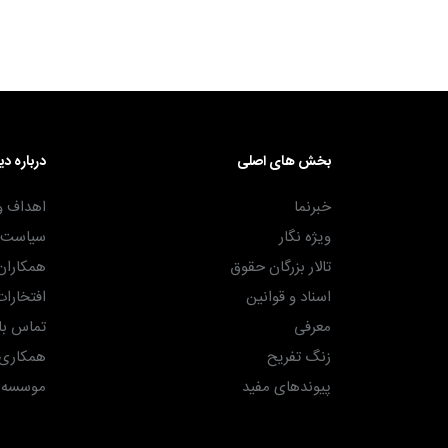
۳۰ آذر ۱۴۰۴
بخش های اصلی
درباره دی
خبرنما
اهداف و
ویژه نگار
سیاست ه
تالار بزرگان حقوق
همکاران
اسناد و قوانین
افتخارات
معرفی
تماس با 
زنگ تفریح
همکاری ب
پیوندهای مفید
موسسه حق