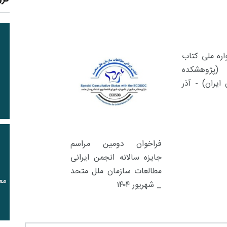
6
+
ره ملی کتاب
16
+
11
(پژوهشکده
معرفی کتابخانه های
خبر
گزارش
ایران) - آذر
حقوقی
فراخوان دومین مراسم
جایزه سالانه انجمن ایرانی
14
+
0
+
82
مطالعات سازمان ملل متحد
ان مقاله
یادداشت
گفت و گو
مع
_ شهریور ۱۴۰۴