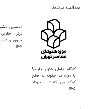
مطالب مرتبط
نخستین جشنوا
6
+
5
+
3
+
برتر حقوقی 
معرفی منابع اینترنتی
راهنما
حقوق و قانون 
۱۴۰۴
کارگاه تعاملی «فهم تعارض!
یا موزه ها چگونه به صلح
+
640
+
15
+
کمک می کنند» - خرداد
قوقی
حقوق و هنر
رویداد
فراخو
۱۴۰۵