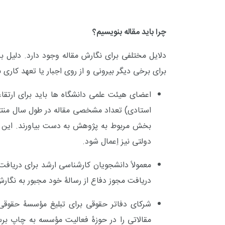
چرا باید مقاله بنویسیم؟
دلایل مختلفی برای نگارش مقاله وجود دارد. دلیل بر
برای برخی دیگر بیرونی و از روی اجبار یا تعهد کاری ب
اعضای هیئت علمی دانشگاه ها باید برای ارتقاء 
استادی) تعداد مشخصی مقاله در طول سال منتشر کن
+
0
+
2
+
بخش مربوط به پژوهش به دست بیاورند. این 
گزارش
پرونده
معرفی منا
دولتی نیز اِعمال شود.
معمولاً دانشجویان کارشناسی ارشد برای دریافت 
دریافت مجوز دفاع از رسالۀ خود مجبور به نگار
شرکای دفاتر حقوقی برای تبلیغ مؤسسۀ حقو
+
2
+
2
+
مقالاتی را در حوزۀ فعالیت مؤسسه به چاپ برس
گفت و گو
معرفی کتاب های حقوقی
حقوق