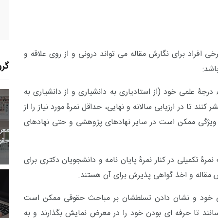
خی افراد برای نگارش مقاله می تواند درونی و از روی علاقه و
گرو
اشد:
درجۀ علمی خود (از استادیاری به دانشیاری و از دانشیاری به
ند تا در ارزیابی سالانه و نهایی، حداقل نمرۀ مورد نیاز را از
20
+
0
+
0
ویژگی ممکن است در سایر نهادهای پژوهشی و حتی نهادهای
معر
بع اینترنتی
راهنما
خبر
حقو
نمرۀ تکمیلی در کنار نمرۀ پایان نامه و دانشجویان دکتری برای
ش مقاله و اخذ گواهی پذیرش برای آن هستند.
قی خود و نشان دادن تسلطشان بر مباحث حقوقی ممکن است
11
+
92
+
2
انند تا حرفه ای بودن خود را در معرض نمایش بگذارند و به
 و هنر
رویداد
فراخوان مقاله