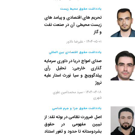
یادداشت حقوق محیط زیست
تحریم های اقتصادی و پیامد های
زیست محیطی آن در صنعت نفت
و گاز
۱۴۰۴-۰۵-۰۱ -
علیرضا دلاور
یادداشت حقوق اقتصادی بین المللی
صدای امواج دریا در داوری سرمایه
گذاری خارجی: تحلیل رأی
پیلدگوویچ و سیا نورث استار علیه
نروژ
۱۴۰۴-۰۴-۱۸ -
سید محمدامین علوی
شهری
یادداشت حقوق جزا و جرم شناسی
اصل ضرورت نظامی در بوته نقد: از
تبیین مفهومی در حقوق
بشردوستانه تا حدود و ثغور استناد