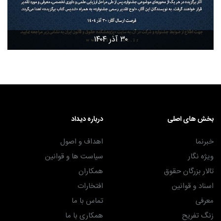
۳۰ آذر ۱۴۰۴
بخش های اصلی
درباره دیداد
خبرنما
اهداف و اصول
ویژه نگار
سیاست ها و قوانین
تالار بزرگان حقوق
همکاران
اسناد و قوانین
افتخارات
معرفی
تماس با ما
زنگ تفریح
همکاری با ما