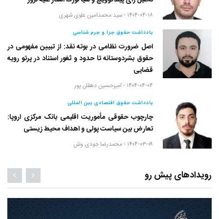
تحلیل رأی پیلدگوویچ و سیا نورث استار علیه نروژ
۱۴۰۴-۰۴-۱۸ -
سید محمدامین علوی شهری
یادداشت حقوق جزا و جرم شناسی
اصل ضرورت نظامی در بوته نقد: از تبیین مفهومی در
حقوق بشردوستانه تا حدود و ثغور استناد در پرتو رویه
قضایی
۱۴۰۴-۰۴-۰۴ -
امیرحسین دهقان پور
یادداشت حقوق اقتصادی بین المللی
چارچوب حقوقی مأموریت اقلیمی بانک مرکزی اروپا:
تعارض بین سیاست پولی و اهداف محیط زیستی
۱۴۰۴-۰۳-۰۹ -
محمدرضا جودی وش
رویدادهای پیش رو