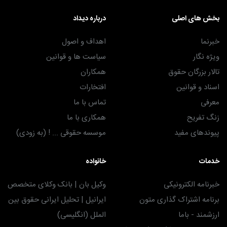
بخش های اصلی
درباره دیداد
خبرنما
اهداف و اصول
ویژه نگار
سیاست ها و قوانین
تالار بزرگان حقوق
همکاران
اسناد و قوانین
افتخارات
معرفی
تماس با ما
زنگ تفریح
همکاری با ما
پیوندهای مفید
موسسه حقوقی ... ! (به زودی)
خدمات
خانواده
خبرنامه الکترونیکی
وکیل بان | بانک وکلای متخصص
برنامه اشتراک گذاری متون
ایرانیل | تحلیل ایرانی حقوق بین
ارزشمند - باما
الملل (انگلیسی)