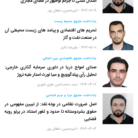
اَشکال سنتی تا جرائم نوظهور در فضای مجازی
۱۴۰۴-۰۶-۱۹ -
امیرحسین دهقان پور
یادداشت حقوق محیط زیست
تحریم های اقتصادی و پیامد های زیست محیطی آن
در صنعت نفت و گاز
۱۴۰۴-۰۵-۰۱ -
علیرضا دلاور
یادداشت حقوق اقتصادی بین المللی
صدای امواج دریا در داوری سرمایه گذاری خارجی:
تحلیل رأی پیلدگوویچ و سیا نورث استار علیه نروژ
۱۴۰۴-۰۴-۱۸ -
سید محمدامین علوی شهری
یادداشت حقوق جزا و جرم شناسی
اصل ضرورت نظامی در بوته نقد: از تبیین مفهومی در
حقوق بشردوستانه تا حدود و ثغور استناد در پرتو رویه
قضایی
۱۴۰۴-۰۴-۰۴ -
امیرحسین دهقان پور