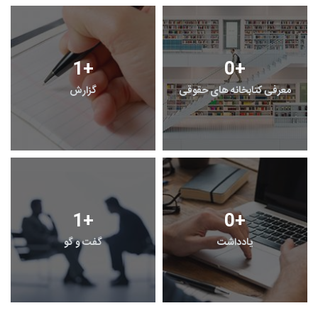
1
+
0
+
معرفی کتابخانه های حقوقی
گزارش
1
+
0
+
یادداشت
گفت و گو