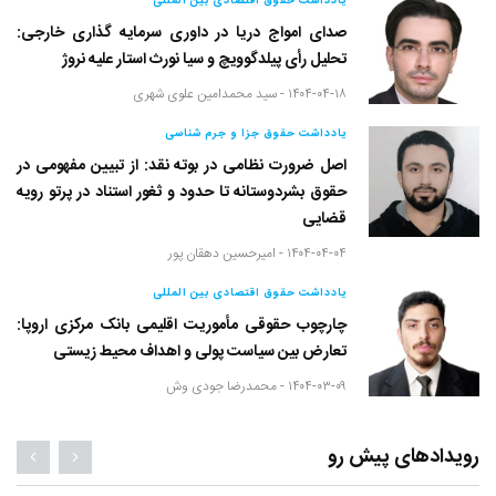
یادداشت حقوق اقتصادی بین المللی
صدای امواج دریا در داوری سرمایه گذاری خارجی:
تحلیل رأی پیلدگوویچ و سیا نورث استار علیه نروژ
۱۴۰۴-۰۴-۱۸ -
سید محمدامین علوی شهری
یادداشت حقوق جزا و جرم شناسی
اصل ضرورت نظامی در بوته نقد: از تبیین مفهومی در
حقوق بشردوستانه تا حدود و ثغور استناد در پرتو رویه
قضایی
۱۴۰۴-۰۴-۰۴ -
امیرحسین دهقان پور
یادداشت حقوق اقتصادی بین المللی
چارچوب حقوقی مأموریت اقلیمی بانک مرکزی اروپا:
تعارض بین سیاست پولی و اهداف محیط زیستی
۱۴۰۴-۰۳-۰۹ -
محمدرضا جودی وش
رویدادهای پیش رو