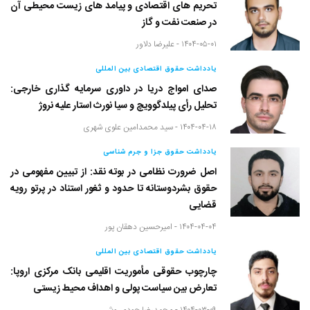
تحریم های اقتصادی و پیامد های زیست محیطی آن
در صنعت نفت و گاز
۱۴۰۴-۰۵-۰۱ -
علیرضا دلاور
یادداشت حقوق اقتصادی بین المللی
صدای امواج دریا در داوری سرمایه گذاری خارجی:
تحلیل رأی پیلدگوویچ و سیا نورث استار علیه نروژ
۱۴۰۴-۰۴-۱۸ -
سید محمدامین علوی شهری
یادداشت حقوق جزا و جرم شناسی
اصل ضرورت نظامی در بوته نقد: از تبیین مفهومی در
حقوق بشردوستانه تا حدود و ثغور استناد در پرتو رویه
قضایی
۱۴۰۴-۰۴-۰۴ -
امیرحسین دهقان پور
یادداشت حقوق اقتصادی بین المللی
چارچوب حقوقی مأموریت اقلیمی بانک مرکزی اروپا:
تعارض بین سیاست پولی و اهداف محیط زیستی