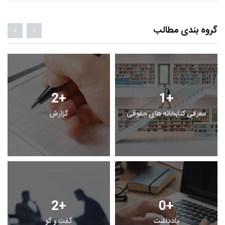
گروه بندی مطالب
2
+
1
+
معرفی کتابخانه های حقوقی
گزارش
2
+
0
+
یادداشت
گفت و گو