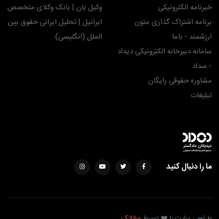
خبرنامه الکترونیکی
وکیل بان | بانک وکلای متخصص
برنامه اشتراک گذاری متون
ایرانیل | تحلیل ایرانی حقوق بین
ارزشمند - باما
الملل (انگلیسی)
سامانه دبیرخانه الکترونیکی دیداد
- سداد
مشاوره حقوقی رایگان
تبلیغات
ما را دنبال کنید
طراحی سایت با ❤️ توسط
ساناتک