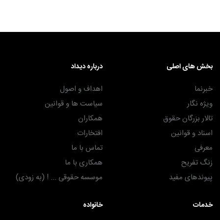
بخش های اصلی
درباره دیداد
خبرنما
اهداف و اصول
ویژه نگار
سیاست ها و قوانین
تالار بزرگان حقوق
همکاران
اسناد و قوانین
افتخارات
معرفی
تماس با ما
زنگ تفریح
همکاری با ما
پیوندهای مفید
موسسه حقوقی ... ! (به زودی)
خدمات
خانواده