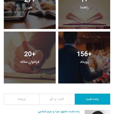
27
+
1
+
راهنما
خبر
20
+
156
+
رویداد
فراخوان مقاله
یادداشت
گفت و گو
ترجمه
یادداشت حقوق جزا و جرم شناسی