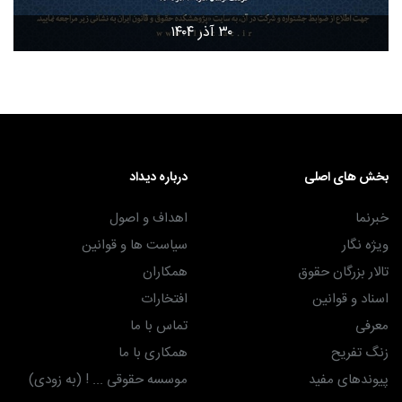
۳۰ آذر ۱۴۰۴
بخش های اصلی
درباره دیداد
خبرنما
اهداف و اصول
ویژه نگار
سیاست ها و قوانین
تالار بزرگان حقوق
همکاران
اسناد و قوانین
افتخارات
معرفی
تماس با ما
زنگ تفریح
همکاری با ما
پیوندهای مفید
موسسه حقوقی ... ! (به زودی)