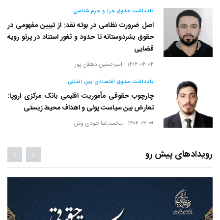
یادداشت حقوق جزا و جرم شناسی
اصل ضرورت نظامی در بوته نقد: از تبیین مفهومی در
حقوق بشردوستانه تا حدود و ثغور استناد در پرتو رویه
قضایی
۱۴۰۴-۰۴-۰۴ -
امیرحسین دهقان پور
یادداشت حقوق اقتصادی بین المللی
چارچوب حقوقی مأموریت اقلیمی بانک مرکزی اروپا:
تعارض بین سیاست پولی و اهداف محیط زیستی
۱۴۰۴-۰۳-۰۹ -
محمدرضا جودی وش
رویدادهای پیش رو