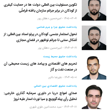
تکوین مسئولیت بین المللی دولت ها در حمایت کیفری
از کودکان در برابر جرائم سازمان یافته فراملّی
۱۴۰۵-۰۳-۰۹ -
امیرحسین دهقان پور
یادداشت حقوق جزا و جرم شناسی
تحول استثمار جنسی کودکان در پرتو اسناد بین المللی: از
اَشکال سنتی تا جرائم نوظهور در فضای مجازی
۱۴۰۴-۰۶-۱۹ -
امیرحسین دهقان پور
یادداشت حقوق محیط زیست
تحریم های اقتصادی و پیامد های زیست محیطی آن
در صنعت نفت و گاز
۱۴۰۴-۰۵-۰۱ -
علیرضا دلاور
یادداشت حقوق اقتصادی بین المللی
صدای امواج دریا در داوری سرمایه گذاری خارجی:
تحلیل رأی پیلدگوویچ و سیا نورث استار علیه نروژ
۱۴۰۴-۰۴-۱۸ -
سید محمدامین علوی شهری