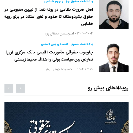
یادداشت حقوق جزا و جرم شناسی
اصل ضرورت نظامی در بوته نقد: از تبیین مفهومی در
حقوق بشردوستانه تا حدود و ثغور استناد در پرتو رویه
قضایی
۱۴۰۴-۰۴-۰۴ -
امیرحسین دهقان پور
یادداشت حقوق اقتصادی بین المللی
چارچوب حقوقی مأموریت اقلیمی بانک مرکزی اروپا:
تعارض بین سیاست پولی و اهداف محیط زیستی
۱۴۰۴-۰۳-۰۹ -
محمدرضا جودی وش
رویدادهای پیش رو