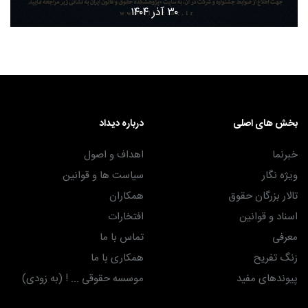
۳۰ آذر ۱۴۰۴
بخش های اصلی
درباره دیداد
خبرنما
اهداف و اصول
ویژه نگار
سیاست ها و قوانین
تالار بزرگان حقوق
همکاران
اسناد و قوانین
افتخارات
معرفی
تماس با ما
زنگ تفریح
همکاری با ما
پیوندهای مفید
موسسه حقوقی ... ! (به زودی)