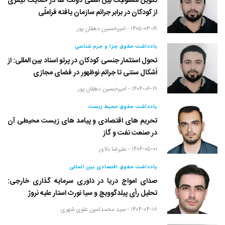
تکوین مسئولیت بین المللی دولت ها در حمایت کیفری
از کودکان در برابر جرائم سازمان یافته فراملّی
۱۴۰۵-۰۳-۰۹ -
امیرحسین دهقان پور
یادداشت حقوق جزا و جرم شناسی
تحول استثمار جنسی کودکان در پرتو اسناد بین المللی: از
اَشکال سنتی تا جرائم نوظهور در فضای مجازی
۱۴۰۴-۰۶-۱۹ -
امیرحسین دهقان پور
یادداشت حقوق محیط زیست
تحریم های اقتصادی و پیامد های زیست محیطی آن
در صنعت نفت و گاز
۱۴۰۴-۰۵-۰۱ -
علیرضا دلاور
یادداشت حقوق اقتصادی بین المللی
صدای امواج دریا در داوری سرمایه گذاری خارجی:
تحلیل رأی پیلدگوویچ و سیا نورث استار علیه نروژ
۱۴۰۴-۰۴-۱۸ -
سید محمدامین علوی شهری