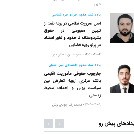
شهری
یادداشت حقوق جزا و جرم شناسی
اصل ضرورت نظامی در بوته نقد: از
تبیین مفهومی در حقوق
بشردوستانه تا حدود و ثغور استناد
در پرتو رویه قضایی
۱۴۰۴-۰۴-۰۴ -
امیرحسین دهقان پور
یادداشت حقوق اقتصادی بین المللی
چارچوب حقوقی مأموریت اقلیمی
بانک مرکزی اروپا: تعارض بین
سیاست پولی و اهداف محیط
زیستی
۱۴۰۴-۰۳-۰۹ -
محمدرضا جودی وش
دادهای پیش رو