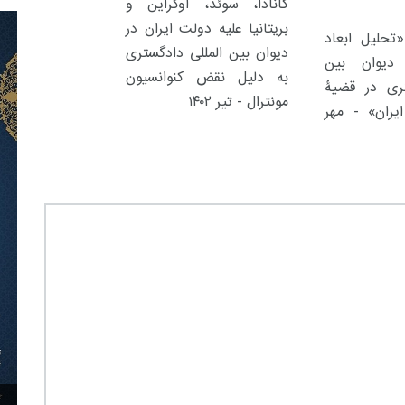
کانادا، سوئد، اوکراین و
بریتانیا علیه دولت ایران در
حلیل ابعاد
دیوان بین المللی دادگستری
دیوان بین
به دلیل نقض کنوانسیون
تری در قضیۀ
مونترال - تیر ۱۴۰۲
یران» - مهر
۳۰ آذر ۱۴۰۴