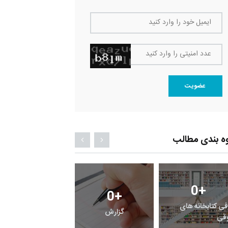
ایمیل خود را وارد کنید
عدد امنیتی را وارد کنید
عضویت
ه بندی مطالب
0
+
0
+
0
+
فی کتابخانه های
گزارش
پرونده
قی