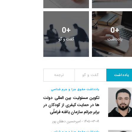
1
+
0
+
0
+
یادداشت
گفت و گو
معرفی کتاب های حقوق
یادداشت
گفت و گو
ترجمه
یادداشت حقوق جزا و جرم شناسی
تکوین مسئولیت بین المللی دولت
ها در حمایت کیفری از کودکان در
برابر جرائم سازمان یافته فراملّی
۱۴۰۵-۰۳-۰۹ -
امیرحسین دهقان پور