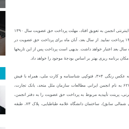
5
+
39
+
0
از آنجا که اعلام این امر به دلیل تأخیر در راه اندازی پایگاه اینترنتی انجمن به تعویق افتاد، مهلت پرداخت حق عضویت سال ۱۳۹۰
 و هنر
رویداد
فراخوان مقاله
تمدید شده و خواهشمند است آن را تا پایان اردیبهشت ۱۳۹۱ پرداخت نمایید. از سال بعد، آبان ماه برای پرداخت حق عضویت در
سال بعد اعتبار خواهد داشت. بدیهی است پرداخت پس از این تاریخها
امکان برنامه ریزی بهتر بر اساس بودجۀ موجود را خواهد داد.
برای صدور کارت عضویت، درخواست می شود یک قطعه عکس رنگی ۴×۳، فتوکپی شناسنامه و کارت ملی، همراه با فیش
بانکی واریز مبلغ حق عضویت به حساب شماره ۶۲۷۲۷۵۷۸ به نام انجمن ایرانی مطالعات سازمان ملل متحد، بانک تجارت،
 در صورت پرداخت اینترنی، پرینت تأییدیه مربوط به پرداخت حق عضویت را به دفتر انجمن،
واقع در: تهران، خ کریمخان، خ شهید عضدی شمالی (آبان شمالی سابق)، ساختمان دانشگاه علامه طباطبایی، پلاک ۷۳، طبقه