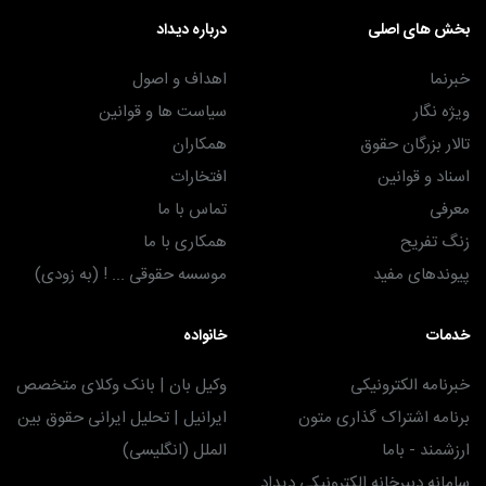
بخش های اصلی
درباره دیداد
خبرنما
اهداف و اصول
ویژه نگار
سیاست ها و قوانین
تالار بزرگان حقوق
همکاران
اسناد و قوانین
افتخارات
معرفی
تماس با ما
زنگ تفریح
همکاری با ما
پیوندهای مفید
موسسه حقوقی ... ! (به زودی)
خدمات
خانواده
خبرنامه الکترونیکی
وکیل بان | بانک وکلای متخصص
برنامه اشتراک گذاری متون
ایرانیل | تحلیل ایرانی حقوق بین
ارزشمند - باما
الملل (انگلیسی)
سامانه دبیرخانه الکترونیکی دیداد