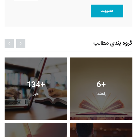
عضویت
گروه بندی مطالب
134
+
6
+
راهنما
خبر