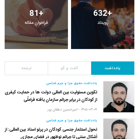
81
+
632
+
رویداد
فراخوان مقاله
یادداشت
گفت و گو
ترجمه
یادداشت حقوق جزا و جرم شناسی
تکوین مسئولیت بین المللی دولت ها در حمایت کیفری
از کودکان در برابر جرائم سازمان یافته فراملّی
۱۴۰۵-۰۳-۰۹ -
امیرحسین دهقان پور
یادداشت حقوق جزا و جرم شناسی
تحول استثمار جنسی کودکان در پرتو اسناد بین المللی: از
اَشکال سنتی تا جرائم نوظهور در فضای مجازی