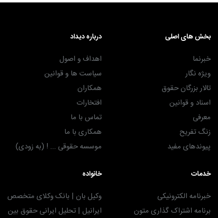
بخش های اصلی
درباره دیداد
خبرنما
اهداف و اصول
ویژه نگار
سیاست ها و قوانین
تالار بزرگان حقوق
همکاران
اسناد و قوانین
افتخارات
معرفی
تماس با ما
زنگ تفریح
همکاری با ما
پیوندهای مفید
موسسه حقوقی ... ! (به زودی)
خدمات
خانواده
خبرنامه الکترونیکی
وکیل بان | بانک وکلای متخصص
برنامه اشتراک گذاری متون
ایرانیل | تحلیل ایرانی حقوق بین