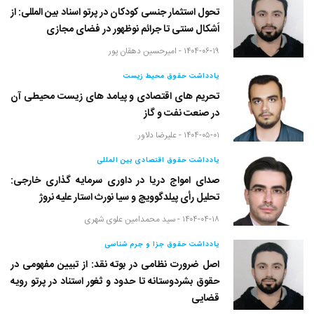
تحول استثمار جنسی کودکان در پرتو اسناد بین المللی: از
اَشکال سنتی تا جرائم نوظهور در فضای مجازی
۱۴۰۴-۰۶-۱۹ -
امیرحسین دهقان پور
یادداشت حقوق محیط زیست
تحریم های اقتصادی و پیامد های زیست محیطی آن
در صنعت نفت و گاز
۱۴۰۴-۰۵-۰۱ -
علیرضا دلاور
یادداشت حقوق اقتصادی بین المللی
صدای امواج دریا در داوری سرمایه گذاری خارجی:
تحلیل رأی پیلدگوویچ و سیا نورث استار علیه نروژ
۱۴۰۴-۰۴-۱۸ -
سید محمدامین علوی شهری
یادداشت حقوق جزا و جرم شناسی
اصل ضرورت نظامی در بوته نقد: از تبیین مفهومی در
حقوق بشردوستانه تا حدود و ثغور استناد در پرتو رویه
قضایی