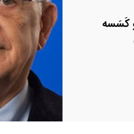
کَسَسه