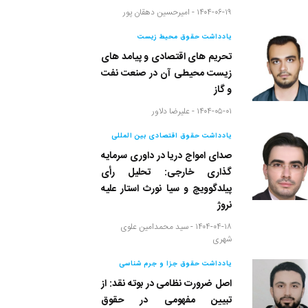
۱۴۰۴-۰۶-۱۹ -
امیرحسین دهقان پور
یادداشت حقوق محیط زیست
تحریم های اقتصادی و پیامد های
زیست محیطی آن در صنعت نفت
و گاز
۱۴۰۴-۰۵-۰۱ -
علیرضا دلاور
یادداشت حقوق اقتصادی بین المللی
صدای امواج دریا در داوری سرمایه
گذاری خارجی: تحلیل رأی
پیلدگوویچ و سیا نورث استار علیه
نروژ
۱۴۰۴-۰۴-۱۸ -
سید محمدامین علوی
شهری
یادداشت حقوق جزا و جرم شناسی
اصل ضرورت نظامی در بوته نقد: از
تبیین مفهومی در حقوق