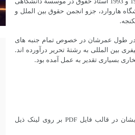
فلورانسِ ایتالیا بود. بین سال های 1987 و 1993 استاد حقوق در موسسۀ دانشگاهی
شگاه هاروارد، جزو انجمن حقوق بین الملل و
کنجه.
ا در طول عمرشان در خصوص تمام جنبه های
ری بین المللی به رشتۀ تحریر درآورده اند.
تخاری بسیاری تقدیر به عمل آمده بود.
برای مشاهده و دریافت زندگینامۀ ایشان در قالب فایل PDF بر روی لینک ذیل