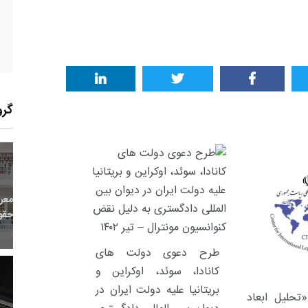
گرو
75
+
3
+
2
معر
بع اینترنتی
راهنما
خبر
حقو
طرح دعوی دولت های
کانادا، سوئد، اوکراین و
بریتانیا علیه دولت ایران در
53
+
413
+
10
حلیل ابعاد