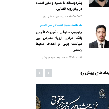
بشردوستانه تا حدود و ثغور استناد
در پرتو رویه قضایی
۱۴۰۴-۰۴-۰۴ -
امیرحسین دهقان پور
یادداشت حقوق اقتصادی بین المللی
چارچوب حقوقی مأموریت اقلیمی
بانک مرکزی اروپا: تعارض بین
سیاست پولی و اهداف محیط
زیستی
۱۴۰۴-۰۳-۰۹ -
محمدرضا جودی وش
دادهای پیش رو