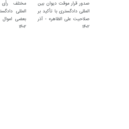
صدور قرار موقت دیوان بین
مختلف رأی 
گفت و گو
معرفی کتاب های حقوقی
حقوق
المللی دادگستری با تأکید بر
المللی دادگس
صلاحیت علی الظاهر» - آذر
بعضی اموال ا
۱۴۰۲
۱۴۰۲