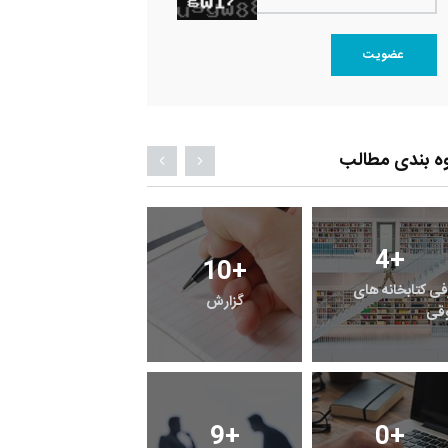
عضویت
ه بندی مطالب
4
+
2
+
10
+
فی کتابخانه های
گزارش
پرونده
قی
12
+
9
+
0
+