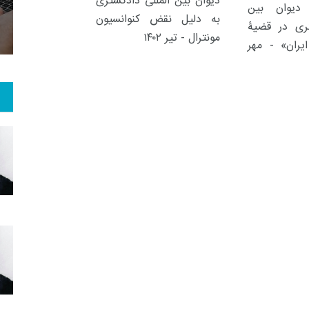
دیوان بین المللی دادگستری
دیوان بین
 و هنر
رویداد
فراخوان مقاله
به دلیل نقض کنوانسیون
تری در قضیۀ
مونترال - تیر ۱۴۰۲
یران» - مهر