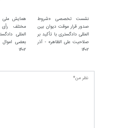
نشست تخصصی «شروط
همایش ملی «ت
صدور قرار موقت دیوان بین
مختلف رأی 
المللی دادگستری با تأکید بر
المللی دادگس
صلاحیت علی الظاهر» - آذر
بعضی اموال ا
۱۴۰۲
۱۴۰۲