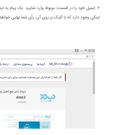
+
0
+
1
+
۲. ایمیل خود را در قسمت مربوط وارد نمایید. یک پیام به 
گزارش
پرونده
معرفی منا
لینکی وجود دارد که با کلیک بر روی آن، رأی شما نهایی خواهد
+
2
+
1
+
گفت و گو
معرفی کتاب های حقوقی
حقوق