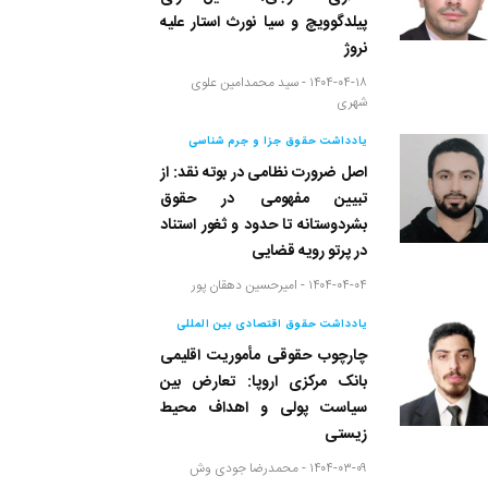
پیلدگوویچ و سیا نورث استار علیه
نروژ
۱۴۰۴-۰۴-۱۸ -
سید محمدامین علوی
شهری
یادداشت حقوق جزا و جرم شناسی
اصل ضرورت نظامی در بوته نقد: از
تبیین مفهومی در حقوق
بشردوستانه تا حدود و ثغور استناد
در پرتو رویه قضایی
۱۴۰۴-۰۴-۰۴ -
امیرحسین دهقان پور
یادداشت حقوق اقتصادی بین المللی
چارچوب حقوقی مأموریت اقلیمی
بانک مرکزی اروپا: تعارض بین
سیاست پولی و اهداف محیط
زیستی
۱۴۰۴-۰۳-۰۹ -
محمدرضا جودی وش