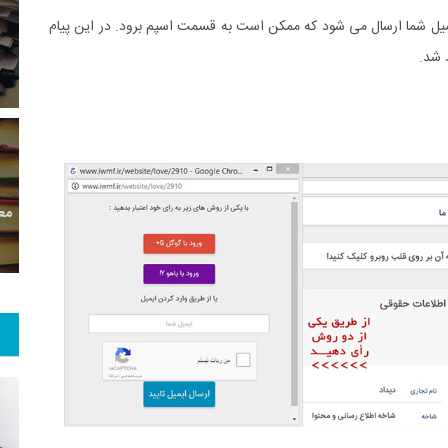
12
+
0
+
0
ایمیل شما ارسال می شود که ممکن است به قسمت اسپم برود. در این پیام
معر
بع اینترنتی
راهنما
خبر
 شد.
حقو
9
+
70
+
1
 و هنر
رویداد
فراخوان مقاله