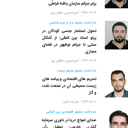
برابر جرائم سازمان یافته فراملّی
۱۴۰۵-۰۳-۰۹ -
امیرحسین دهقان پور
یادداشت حقوق جزا و جرم شناسی
تحول استثمار جنسی کودکان در
پرتو اسناد بین المللی: از اَشکال
سنتی تا جرائم نوظهور در فضای
مجازی
۱۴۰۴-۰۶-۱۹ -
امیرحسین دهقان پور
یادداشت حقوق محیط زیست
تحریم های اقتصادی و پیامد های
زیست محیطی آن در صنعت نفت
و گاز
۱۴۰۴-۰۵-۰۱ -
علیرضا دلاور
یادداشت حقوق اقتصادی بین المللی
صدای امواج دریا در داوری سرمایه
گذاری خارجی: تحلیل رأی