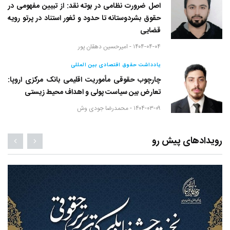
اصل ضرورت نظامی در بوته نقد: از تبیین مفهومی در
حقوق بشردوستانه تا حدود و ثغور استناد در پرتو رویه
قضایی
۱۴۰۴-۰۴-۰۴ -
امیرحسین دهقان پور
یادداشت حقوق اقتصادی بین المللی
چارچوب حقوقی مأموریت اقلیمی بانک مرکزی اروپا:
تعارض بین سیاست پولی و اهداف محیط زیستی
۱۴۰۴-۰۳-۰۹ -
محمدرضا جودی وش
رویدادهای پیش رو