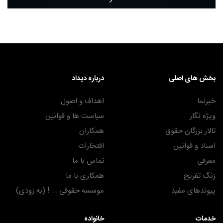
بخش های اصلی
درباره دیداد
خبرنما
اهداف و اصول
ویژه نگار
سیاست ها و قوانین
تالار بزرگان حقوق
همکاران
اسناد و قوانین
افتخارات
معرفی
تماس با ما
زنگ تفریح
همکاری با ما
پیوندهای مفید
موسسه حقوقی ... ! (به زودی)
خدمات
خانواده