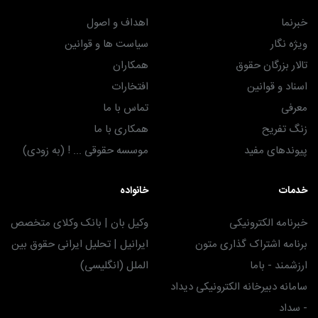
خبرنما
اهداف و اصول
ویژه نگار
سیاست ها و قوانین
تالار بزرگان حقوق
همکاران
اسناد و قوانین
افتخارات
معرفی
تماس با ما
زنگ تفریح
همکاری با ما
پیوندهای مفید
موسسه حقوقی ... ! (به زودی)
خدمات
خانواده
خبرنامه الکترونیکی
وکیل بان | بانک وکلای متخصص
برنامه اشتراک گذاری متون
ایرانیل | تحلیل ایرانی حقوق بین
ارزشمند - باما
الملل (انگلیسی)
سامانه دبیرخانه الکترونیکی دیداد
- سداد