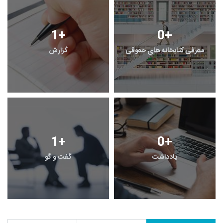
1
+
0
+
معرفی کتابخانه های حقوقی
گزارش
1
+
0
+
یادداشت
گفت و گو