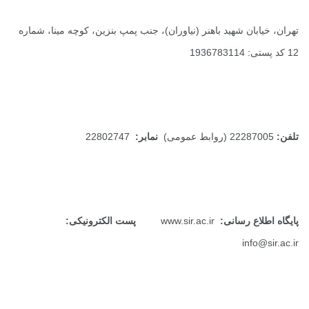
تهران، خیابان شهید باهنر (نیاوران)، جنب پمپ بنزین، کوچه مینا، شماره
12 کد پستی: 1936783114
تلفن:
22287005 (روابط عمومی)
نمابر:
22802747
پایگاه اطلاع رسانی:
www.sir.ac.ir
پست الکترونیکی:
info@sir.ac.ir