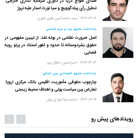
صدای امواج دریا در داوری سرمایه گذاری خارجی:
تحلیل رأی پیلدگوویچ و سیا نورث استار علیه نروژ
۱۴۰۴-۰۴-۱۸ -
سید محمدامین علوی شهری
یادداشت حقوق جزا و جرم شناسی
اصل ضرورت نظامی در بوته نقد: از تبیین مفهومی در
حقوق بشردوستانه تا حدود و ثغور استناد در پرتو رویه
قضایی
۱۴۰۴-۰۴-۰۴ -
امیرحسین دهقان پور
یادداشت حقوق اقتصادی بین المللی
چارچوب حقوقی مأموریت اقلیمی بانک مرکزی اروپا:
تعارض بین سیاست پولی و اهداف محیط زیستی
۱۴۰۴-۰۳-۰۹ -
محمدرضا جودی وش
رویدادهای پیش رو