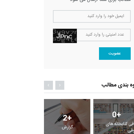
ایمیل خود را وارد کنید
عدد امنیتی را وارد کنید
عضویت
ه بندی مطالب
0
+
0
+
2
+
فی کتابخانه های
گزارش
پرونده
قی