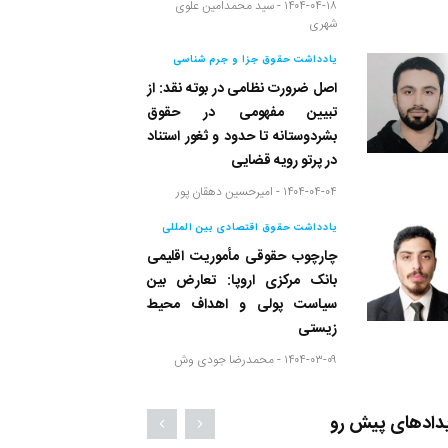
۱۴۰۴-۰۴-۱۸ -
سید محمدامین علوی
شهری
یادداشت حقوق جزا و جرم شناسی
اصل ضرورت نظامی در بوته نقد: از
تبیین مفهومی در حقوق
بشردوستانه تا حدود و ثغور استناد
در پرتو رویه قضایی
۱۴۰۴-۰۴-۰۴ -
امیرحسین دهقان پور
یادداشت حقوق اقتصادی بین المللی
چارچوب حقوقی مأموریت اقلیمی
بانک مرکزی اروپا: تعارض بین
سیاست پولی و اهداف محیط
زیستی
۱۴۰۴-۰۳-۰۹ -
محمدرضا جودی وش
دادهای پیش رو