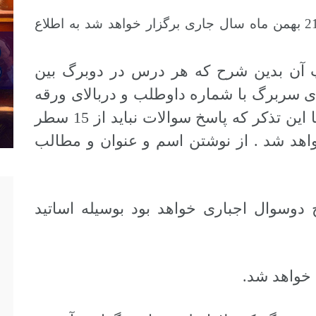
1. مقررشد تاریخ آزمون که روزهای 20 و 21 بهمن ماه سال جاری برگزار خواهد شد به اطلاع
پ آن بدین شرح که هر درس در دوبرگ بین
ای سربرگ با شماره داوطلب و دربالای ورقه
نام و نام خانوادگی و عنوان درس و با این تذکر که پاسخ سوالات نباید از 15 سطر
اهد شد . از نوشتن اسم و عنوان و مطالب
دوسوال اجباری خواهد بود بوسیله اساتید