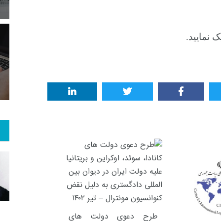
 نمایید.
10
+
83
+
1
 و هنر
رویداد
فراخوان مقاله
طرح دعوی دولت های