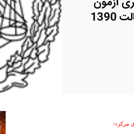
ری آزمون
1390
ی مرکز»: