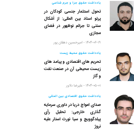
یادداشت حقوق جزا و جرم شناسی
تحول استثمار جنسی کودکان در
پرتو اسناد بین المللی: از اَشکال
سنتی تا جرائم نوظهور در فضای
مجازی
۱۴۰۴-۰۶-۱۹ -
امیرحسین دهقان پور
یادداشت حقوق محیط زیست
تحریم های اقتصادی و پیامد های
زیست محیطی آن در صنعت نفت
و گاز
۱۴۰۴-۰۵-۰۱ -
علیرضا دلاور
یادداشت حقوق اقتصادی بین المللی
صدای امواج دریا در داوری سرمایه
گذاری خارجی: تحلیل رأی
پیلدگوویچ و سیا نورث استار علیه
نروژ