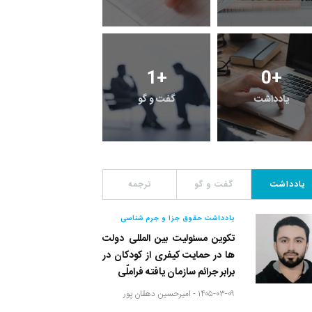
2
+
1
+
0
+
یادداشت
گفت و گو
معرفی کتاب های حقوق
یادداشت
گفت و گو
ترجمه
یادداشت حقوق جزا و جرم شناسی
تکوین مسئولیت بین المللی دولت
ها در حمایت کیفری از کودکان در
برابر جرائم سازمان یافته فراملّی
۱۴۰۵-۰۳-۰۹ -
امیرحسین دهقان پور