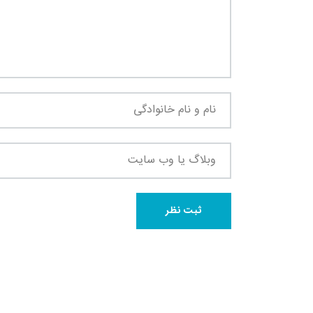
+
0
+
2
+
گزارش
پرونده
معرفی منا
+
2
+
1
+
گفت و گو
معرفی کتاب های حقوقی
حقوق