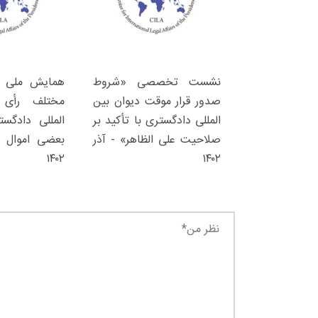
نشست تخصصی «شروط
همایش ملی «ت
صدور قرار موقت دیوان بین
مختلف رأی 
المللی دادگستری با تأکید بر
المللی دادگس
صلاحیت علی الظاهر» - آذر
بعضی اموال ا
۱۴۰۲
۱۴۰۲