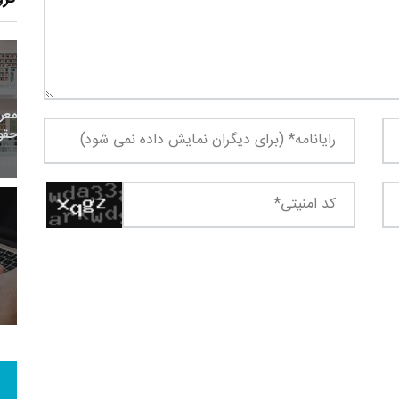
14
+
0
+
0
معر
بع اینترنتی
راهنما
خبر
حقو
8
+
67
+
1
 و هنر
رویداد
فراخوان مقاله