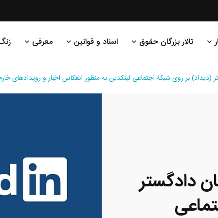
ر
تالار بزرگان حقوق
اسناد و قوانین
معرفی
زنگ
تر (دیداد) بر روی شبکۀ اجتماعی لینکدین به منظور انعکاس اخبار و رویدادهای خار
ان دادگستر
تماعی