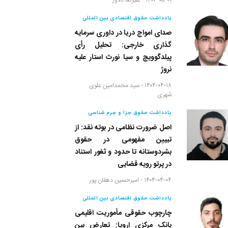
۱۴۰۴-۰۵-۰۱ -
علیرضا دلاور
یادداشت حقوق اقتصادی بین المللی
صدای امواج دریا در داوری سرمایه
گذاری خارجی: تحلیل رأی
پیلدگوویچ و سیا نورث استار علیه
نروژ
۱۴۰۴-۰۴-۱۸ -
سید محمدامین علوی
شهری
یادداشت حقوق جزا و جرم شناسی
اصل ضرورت نظامی در بوته نقد: از
تبیین مفهومی در حقوق
بشردوستانه تا حدود و ثغور استناد
در پرتو رویه قضایی
۱۴۰۴-۰۴-۰۴ -
امیرحسین دهقان پور
یادداشت حقوق اقتصادی بین المللی
چارچوب حقوقی مأموریت اقلیمی
بانک مرکزی اروپا: تعارض بین