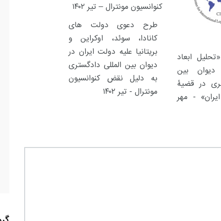
طرح دعوی دولت های
کانادا، سوئد، اوکراین و
بریتانیا علیه دولت ایران در
حلیل ابعاد
دیوان بین المللی دادگستری
دیوان بین
به دلیل نقض کنوانسیون
تری در قضیۀ
مونترال - تیر ۱۴۰۲
یران» - مهر
گرو