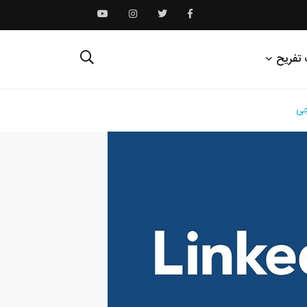
 تفریح
جی