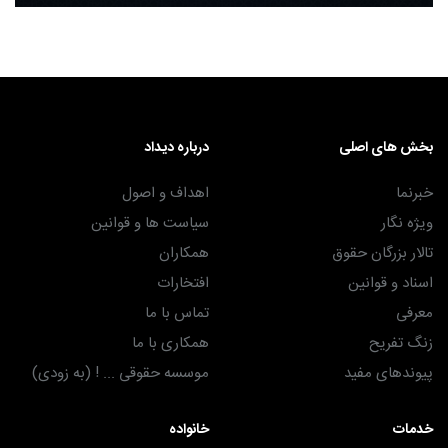
بخش های اصلی
درباره دیداد
خبرنما
اهداف و اصول
ویژه نگار
سیاست ها و قوانین
تالار بزرگان حقوق
همکاران
اسناد و قوانین
افتخارات
معرفی
تماس با ما
زنگ تفریح
همکاری با ما
پیوندهای مفید
موسسه حقوقی ... ! (به زودی)
خدمات
خانواده