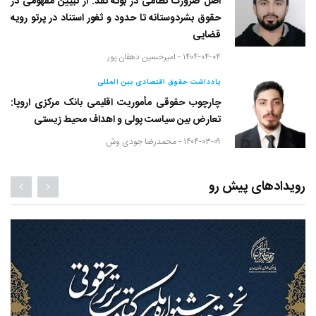
اصل ضرورت نظامی در بوته نقد: از تبیین مفهومی در
حقوق بشردوستانه تا حدود و ثغور استناد در پرتو رویه
قضایی
۱۴۰۴-۰۴-۰۴ -
امیرحسین دهقان پور
یادداشت حقوق اقتصادی بین المللی
چارچوب حقوقی مأموریت اقلیمی بانک مرکزی اروپا:
تعارض بین سیاست پولی و اهداف محیط زیستی
۱۴۰۴-۰۳-۰۹ -
محمدرضا جودی وش
رویدادهای پیش رو