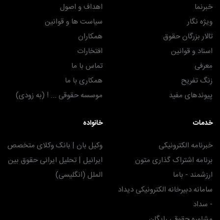
خبرنما
اهداف و اصول
ویژه نگار
سیاست ها و قوانین
تالار بزرگان حقوق
همکاران
اسناد و قوانین
افتخارات
معرفی
تماس با ما
زنگ تفریح
همکاری با ما
پیوندهای مفید
موسسه حقوقی ... ! (به زودی)
خدمات
خانواده
خبرنامه الکترونیکی
وکیل بان | بانک وکلای متخصص
برنامه اشتراک گذاری متون
ایرانیل | تحلیل ایرانی حقوق بین
ارزشمند - باما
الملل (انگلیسی)
سامانه دبیرخانه الکترونیکی دیداد
- سداد
مشاوره حقوقی رایگان