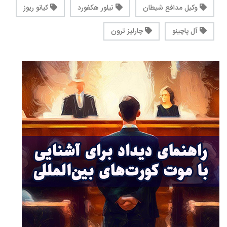
وکیل مدافع شیطان
تیلور هکفورد
کیانو ریوز
آل پاچینو
چارلیز ترون