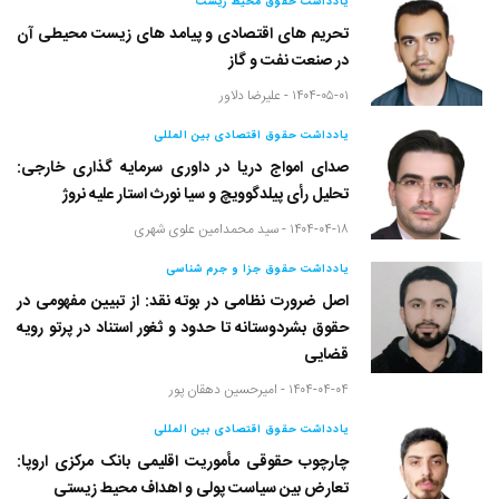
یادداشت حقوق محیط زیست
تحریم های اقتصادی و پیامد های زیست محیطی آن
در صنعت نفت و گاز
۱۴۰۴-۰۵-۰۱ -
علیرضا دلاور
یادداشت حقوق اقتصادی بین المللی
صدای امواج دریا در داوری سرمایه گذاری خارجی:
تحلیل رأی پیلدگوویچ و سیا نورث استار علیه نروژ
۱۴۰۴-۰۴-۱۸ -
سید محمدامین علوی شهری
یادداشت حقوق جزا و جرم شناسی
اصل ضرورت نظامی در بوته نقد: از تبیین مفهومی در
حقوق بشردوستانه تا حدود و ثغور استناد در پرتو رویه
قضایی
۱۴۰۴-۰۴-۰۴ -
امیرحسین دهقان پور
یادداشت حقوق اقتصادی بین المللی
چارچوب حقوقی مأموریت اقلیمی بانک مرکزی اروپا:
تعارض بین سیاست پولی و اهداف محیط زیستی