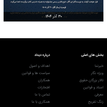
۳۰ آذر ۱۴۰۴
بخش های اصلی
درباره دیداد
خبرنما
اهداف و اصول
ویژه نگار
سیاست ها و قوانین
تالار بزرگان حقوق
همکاران
اسناد و قوانین
افتخارات
معرفی
تماس با ما
زنگ تفریح
همکاری با ما