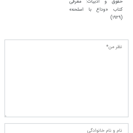
حقوق و ادبیات: معرفی
کتاب «وداع با اسلحه»
(۱۹۲۹)