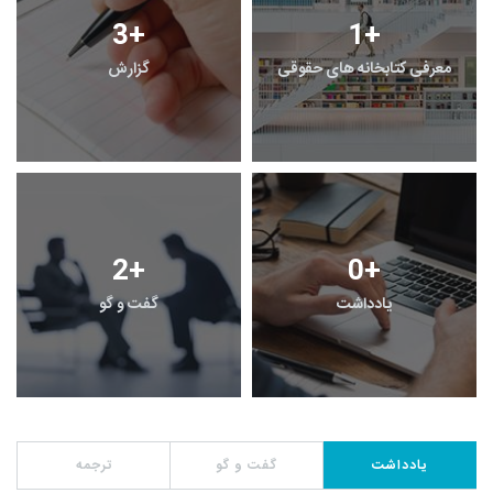
3
+
1
+
معرفی کتابخانه های حقوقی
گزارش
2
+
0
+
یادداشت
گفت و گو
یادداشت
گفت و گو
ترجمه