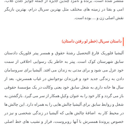
منتشر شده است، برنده و نامزد چندین جایزه از جمله جوایز گلدن گلاب،
امی و بفتا در زمینه های مختلف مثل بهترین سریال درام، بهترین بازیگر
نقش اصلی زن و ... بوده است.
داستان سریال (خطر لو رفتن داستان)
آلیشیا فلوریک فارغ التحصیل رشتۀ حقوق و همسر پیتر فلوریک دادستان
سابق شهرستان کوک است. پیتر به خاطر یک رسوایی اخلاقی از سمت
خود عزل می شود و برای مدتی به زندان می افتد. آلیشیا برای سروسامان
دادن به زندگی جدید خود و فرزندان نوجوانش در غیاب همسرش، بعد از
سال ها خانه داری به شغل سابق خود یعنی وکالت در یک مؤسسۀ حقوقی
باز می گردد و کار خود را به عنوان وکیلِ همکار از سر می گیرد. بازگشتن به
شغل و روابط سابق برای آلیشیا چالش هایی را به همراه دارد. این چالش ها
در محیط کار به اضافۀ چالش هایی که آلیشیا در زندگی شخصی و نیز در
خصوص پروندۀ همسرش با آنها روبروست، فراز و نشیب های خط اصلی