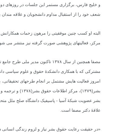
و خلیج فارس، برگزارى مستمر این جلسات در روزهاى دوشنب
+
0
+
شعف خود را از استقبال مداوم دانشجویان و علاقه مندان به
یادداشت
گفت
البته او کسب چنین موفقیتى را مرهون زحمات همکارانش و
مرکز، فعالیتهاى پژوهشى صورت گرفته نیز منتشر مى شود
مصفا همچنین از سال ۱۳۷۸ تاکنون مد
مشترکى که با همکارى دانشکدۀ حقوق و علوم سیاسى دانشگا
امروز فعالیت هایش مشتمل بر انجام طرحهاى تحقیقاتى، 
بشر(۱۳۷۹)، مرکز ا
بشر عضویت شبکۀ آسیا - پاسیفیک دانشگاه صلح ملل متحد ر
علاقۀ دکتر مصفا است.
«در حقیقت رعایت حقوق بشر نیاز و لزوم زندگى انسانى د