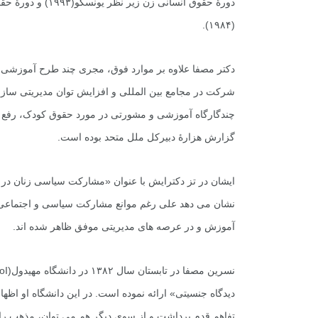
دورۀ حقوق انسانى 
(۱۹۸۴).
دکتر مصفا علاوه بر موارد فوق، مجرى چند طرح آموزشى د
شرکت در مجامع بین المللى و افزایش توان مدیریتى سازما
چندگارگاه آموزشى و مشورتى در مورد حقوق کودک، رفع خ
گزارش هزارۀ دبیرکل ملل متحد بوده است.
ایشان در تز دکترایش با عنوان «مشارکت سیاسى زنان در پر
نشان مى دهد على رغم موانع مشارکت سیاسى و اجتماعى بر
آموزش و در عرصه هاى مدیریتى موفق ظاهر شده اند.
نسرین مصفا در تابستان سال ۱۳۸۲ در دانشگاه مهیدول(
oI
دیدگاه جنسیتى» ارائه نموده است. در این دانشگاه او اظه
تفاهم قدم برداشت و از سوى دیگر هم مى توان، مذهب را ب