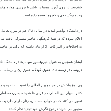
خشونت بار روى آورد. مصفا در تایلند با بررسى موارد مخت
وقایع یوگسلاوى و کوزوو توضیح داده است.
در دانشگاه یوآنسو فنلاند د
اعلام نموده که در همۀ فرهنگها، عناصر مشترکى یافت مى شود
نه اختلافات و افتراقات را؛ او بیان داشته که تأکید بر 
ایشان همچنین به عنوان «پروفسور میهمان» در دانشگاه ناتی
دروسى در زمینه هاى حقوق کودک، حقوق زن و ترتیبات منط
وى نوع واکنش در مجامع بین المللى را نسبت به نحوه و چگو
کنفرانسهاى بین المللى هم غربی ها همیشه به زن مسلمان و 
۳۰ آذر ۱۴۰۴
تصور مى کنند که در جوامع مسلمان، زنان داراى ظرفیت ها 
مجبور مى شوند در نوع نگرش خود تجدید نظر کنند».