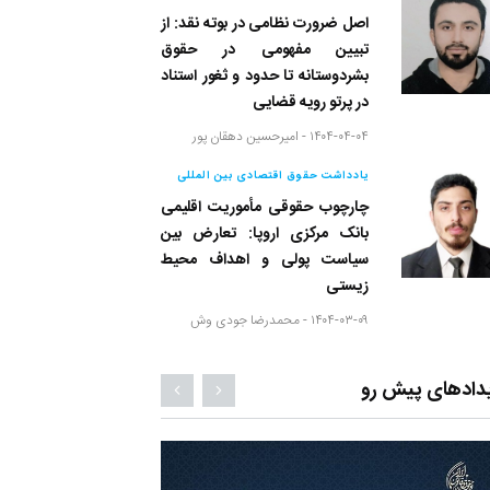
اصل ضرورت نظامی در بوته نقد: از
تبیین مفهومی در حقوق
بشردوستانه تا حدود و ثغور استناد
در پرتو رویه قضایی
۱۴۰۴-۰۴-۰۴ -
امیرحسین دهقان پور
یادداشت حقوق اقتصادی بین المللی
چارچوب حقوقی مأموریت اقلیمی
بانک مرکزی اروپا: تعارض بین
سیاست پولی و اهداف محیط
زیستی
۱۴۰۴-۰۳-۰۹ -
محمدرضا جودی وش
دادهای پیش رو