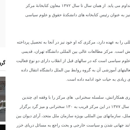
انتشارات مشغول به کار مى شود و تا سال ۱۳۶۷ این کار تداوم می یابد. از همان سال تا سال ۱۳۷۲ معاون کتابخانۀ مرکز
العات عالى بین الملل مى شود. در سالهاى ۷۶ - ۱۳۷۵ نیز به عنوان رئیس کتابخانه هاى دانشکدۀ حقوق و علوم سیاسى
 المللى را به عهده دارد، مرکزى که او خود نیز در آنجا به تحصیل پرداخته
ش است. مرکز مطالعات عالى بین المللى دانشگاه تهران، قدیمى
لوم سیاسى است که در سالهاى قبل از انقلاب داراى دو نوع فعالیت
گرو
لیتهاى آموزشى آن به گروه روابط بین الملل دانشگاه انتقال داده
ى زیادى به حیات خود ادامه داده است.
0
+
0
+
3
یارى همکارانش، سلسله سخنرانى هاى مرکز را با وقفه اى چندین
ارش
پرونده
معرفی منابع اینترنتی
ساله برگزار کند. حاصل چنین تصمیمى این مى شود که از سال ۱۳۷۷ در این مرکز قریب به ۱۳۰ سخنرانى و میز گرد برگزار
ل، سازمانهاى بین المللى بویژه سازمان ملل متحد، آراى دیوان بین
انند جهانى شدن و سیاست خارجى و بحث راجع به مسائل دریاى خزر