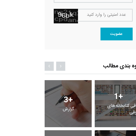
عدد امنیتی را وارد کنید
عضویت
ه بندی مطالب
1
+
21
+
1
+
معرفی کتابخانه های
راهنما
خبر
حقوقی