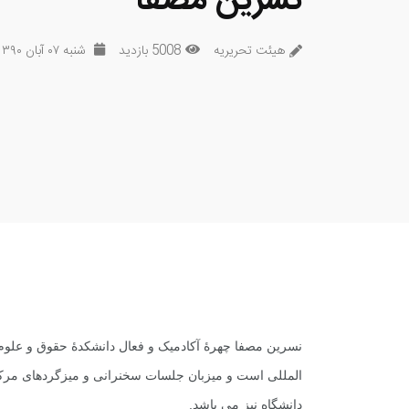
نسرین مصفا
هیئت تحریریه
5008 بازدید
شنبه ۰۷ آبان ۱۳۹۰
نسرین مصفا چهرۀ آکادمیک و فعال دانشکدۀ حقوق و علوم
المللى است و میزبان جلسات سخنرانى و میزگردهاى مرکز
دانشگاه نیز می باشد.