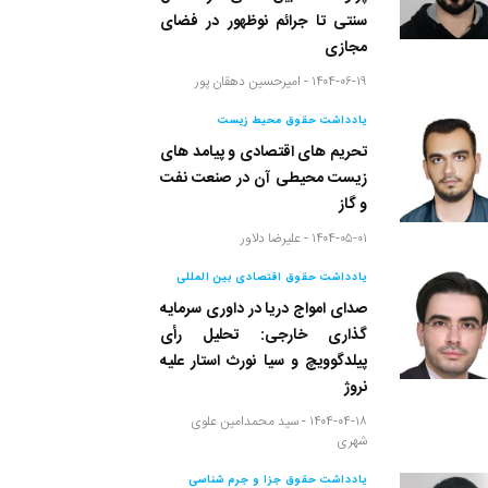
سنتی تا جرائم نوظهور در فضای
مجازی
۱۴۰۴-۰۶-۱۹ -
امیرحسین دهقان پور
یادداشت حقوق محیط زیست
تحریم های اقتصادی و پیامد های
زیست محیطی آن در صنعت نفت
و گاز
۱۴۰۴-۰۵-۰۱ -
علیرضا دلاور
یادداشت حقوق اقتصادی بین المللی
صدای امواج دریا در داوری سرمایه
گذاری خارجی: تحلیل رأی
پیلدگوویچ و سیا نورث استار علیه
نروژ
۱۴۰۴-۰۴-۱۸ -
سید محمدامین علوی
شهری
یادداشت حقوق جزا و جرم شناسی