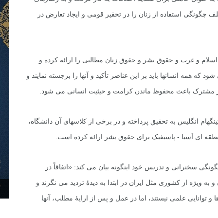
لف چگونگى استفاده از زنان را در تحقیر قومى و ایجاد تعارض در
ر سال ۱۳۸۱ هم در مورد تعامل اسلام و غرب و حقوق بشر و حقوق زنان مطالبى را ارائه کرده و
 که همه انسانها باید بر این عناصر تأکید و آنها را برجسته نمایند و
عناصر مشترک باعث محفوظ ماندن کرامت و حیثیت انسانى مى شود.
نگهام انگلیس به تحقیق پرداخته و در برخى از کلاسهاى آن دانشگاه،
قه اى آسیا - پاسیفیک براى حقوق بشر ارائه کرده است.
نگى سخنرانى و تدریس خود اینگونه بیان مى کند: «اتفاقاً در
به ویژه از کشورى مثل ایران در ابتدا به دیدۀ تردید مى نگرند و
۳۰ آذر ۱۴۰۴
و توانایى علمى نیستند، اما در عمل و پس از ارایۀ مطلب، آنها