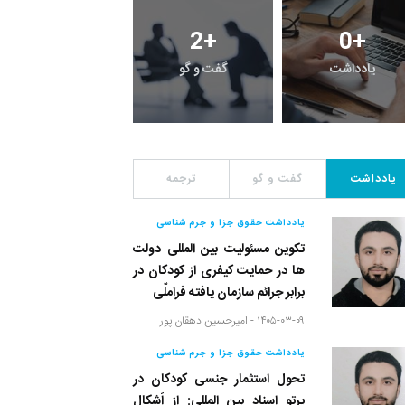
0
+
15
+
120
+
رویداد
فراخوان مقاله
یادداشت
یادداشت
گفت و گو
ترجمه
یادداشت حقوق جزا و جرم شناسی
تکوین مسئولیت بین المللی دولت
ها در حمایت کیفری از کودکان در
برابر جرائم سازمان یافته فراملّی
۱۴۰۵-۰۳-۰۹ -
امیرحسین دهقان پور
یادداشت حقوق جزا و جرم شناسی
تحول استثمار جنسی کودکان در
پرتو اسناد بین المللی: از اَشکال