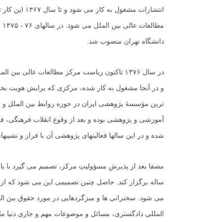
مط
دانشگاه تهران منصوب شد.
در سال ۱۳۷۶ تاکنون ریاست مرکز مطالعات عالى بین
و در آنجا مشغول به کار شده، مرکزى که برایش هویت بخ
ترین مؤسسۀ پژوهشى ایران در حوزه روابط بین الملل و ع
آموزشى و پژوهشى بوده و بعد از وقوع انقلاب فرهنگى، فعا
شده و در این سالها فعالیتهاى پژوهشى آن با فراز و نشیبها
1
+
+
مصفا بعد از پذیرشِ مسؤولیتِ مرکز، تصمیم مى گیرد با 
معرفی کتابخانه های
گز
حقوقی
می شود. سخنرانى ها و میزگردهایى در مورد حقوق بین المل
المللى دادگسترى، مسائل و موضوعات مهم و جارى دنیا م