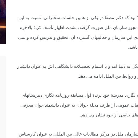
بعد از حمله بدون مجوز آمریکا به عراق در اسفندماه ۱۳۸۱ بود که دکتر مصفا در یکى از همین جلسات سخنرانى، نسبت به این
 مجوز سازمان ملل صورت گرفته، بشدت اظهار تأسف کرد؛ بالاخره
این سازمان و فعالیتهاى گسترده آن، تحقیق و تدریس کرده و نمى
باشد.
خانواده اى فرهنگى به دنیـا آمد و با اتــمام تحصیـلات دانشگاهى اش به عنوان دانشیار
 روابط بین الملل ادامه مى دهد.
 نگارى مدرسۀ خود برندۀ اول مسابقۀ روزنامه نگارى دبیرستانهاى
مات عمومى از طرف مجلۀ جوانان به عنوان دانشمند جوان معرفى
ای خاصى از خود نشان می دهد.
و مدارک سازمان ملل در مرکز مطالعات عالى بین المللى به عنوان کارشناس