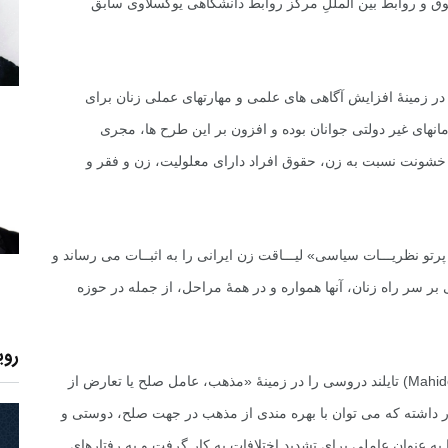
زن زیر نظر یونسکو(۱۹۹۳) و دورۀ حقوق و روابط بین المللِ مرکز روابط دانشگاهى یوگسلاوى سابق
ر زمینۀ افزایش آگاهى هاى علمى و مهارتهاى عملى زنان براى
نهاى غیر دولتى جوانان بوده و افزون بر این طرح ها، مجرى
شونت نسبت به زن، حقوق افراد داراى معلولیت، زن و فقر و
تو نظریـــات سیاسى» لیـــاقت زن ایرانى را به اثبــات مى رساند و
 سر راه زنان، آنها همواره و در همۀ مراحل، از جمله در حوزه
روی
Mahid
) تایلند دروسى را در زمینۀ «مذهب، عامل صلح یا تعارض از
ار داشته که مى توان با بهره مندى از مذهب در جهت صلح، دوستى و
ه عنوان عاملى براى تشدید اختلافات به کار گرفت و به رفتارهاى