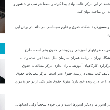
ه در این مرکز حالت نهادى پیدا کرده و مصفا هم نمى تواند شور و
2
+
3
+
2
 این مباحث پنهان کند.
 و گو
معرفی کتاب های حقوقی
حقوق و هنر
 مسؤولان دانشکدۀ حقوق و علوم سیـــاسى مى داند؛ در بولتن این
.
یر ملى طرح جامع تقویت ظرفیتهاى آموزشى و پژوهشى حقوق بشر است، طرح
ه تهران با برنامۀ عمران سازمان ملل متحد اجرا شده و تا به
برگزارى کارگاههاى آموزشى، راه اندازى مرکز مطالعات حقوق
طلاعات حقوق بشر(۱۳۷۸) و ترجمه و تألیف کتب متعدد در زمینۀ حقوق بشر است. مرکز مطالعات حقوق
ا نیز در پرونده خود دارد؛ مقولۀ حقوق بشر یکى از دو حوزۀ مورد
ر کشور ما و دیگر کشورها است و من خودم شخصاً وقتى انسانهایى