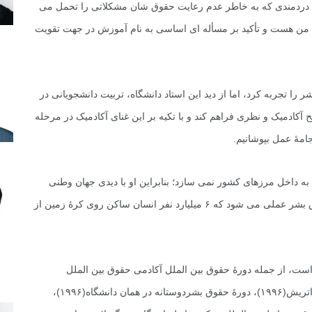
ى دردمندى که به خاطر عدم رعایت حقوق شان مشکلاتى را تحمل مى
توان من هست و تأکید بر مسأله اى اساسى به نام آموزش در جهت تقویت
را تجربه کرد، اما از دید این استاد دانشگاه، تربیت دانشجویانى در
آکادمیک و نظرى فراهم کند و با تکیه بر این غناى آکادمیک در مرحله
امۀ عمل بپوشانیم.
ه داخل مرزهاى کشور نمى سازد؛ بنابراین او با دیدى جهان وطنى
اظهار مى دارد که وقتى آرزوهاى من در زمینۀ تحقق حقوق بشر عملى مى شود که ۶ میلیارد نفر انسان ساکن روى کرۀ زمین از
ت، از جمله دورۀ حقوق بین الملل آکادمى حقوق بین الملل
هلند(۱۹۹۸)، دورۀ صلح و توسعه در دانشگاه اروپایى صلح اتریش(۱۹۹۶)، دورۀ حقوق بشردوستانه در همان دانشگاه(۱۹۹۶)،