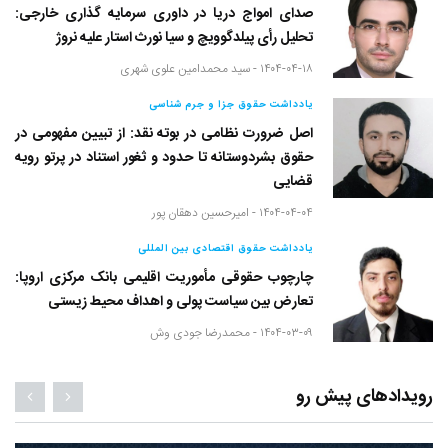
صدای امواج دریا در داوری سرمایه گذاری خارجی:
تحلیل رأی پیلدگوویچ و سیا نورث استار علیه نروژ
۱۴۰۴-۰۴-۱۸ -
سید محمدامین علوی شهری
یادداشت حقوق جزا و جرم شناسی
اصل ضرورت نظامی در بوته نقد: از تبیین مفهومی در
حقوق بشردوستانه تا حدود و ثغور استناد در پرتو رویه
قضایی
۱۴۰۴-۰۴-۰۴ -
امیرحسین دهقان پور
یادداشت حقوق اقتصادی بین المللی
چارچوب حقوقی مأموریت اقلیمی بانک مرکزی اروپا:
تعارض بین سیاست پولی و اهداف محیط زیستی
۱۴۰۴-۰۳-۰۹ -
محمدرضا جودی وش
رویدادهای پیش رو