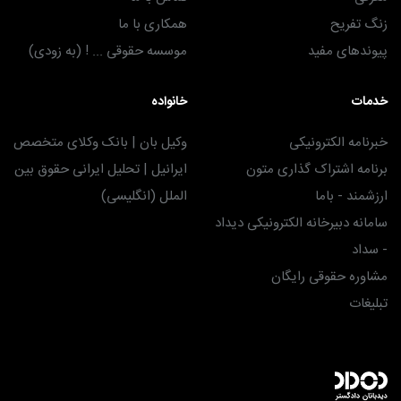
زنگ تفریح
همکاری با ما
پیوندهای مفید
موسسه حقوقی ... ! (به زودی)
خدمات
خانواده
خبرنامه الکترونیکی
وکیل بان | بانک وکلای متخصص
برنامه اشتراک گذاری متون
ایرانیل | تحلیل ایرانی حقوق بین
ارزشمند - باما
الملل (انگلیسی)
سامانه دبیرخانه الکترونیکی دیداد
- سداد
مشاوره حقوقی رایگان
تبلیغات