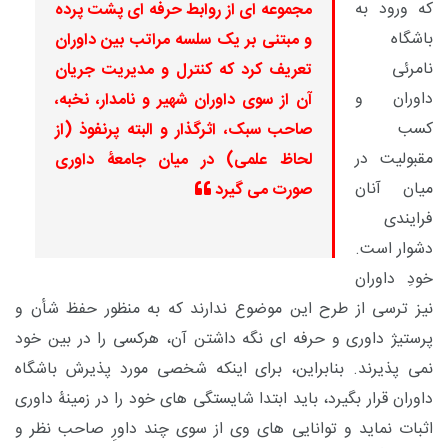
که ورود به
مجموعه ای از روابط حرفه ای پشت پرده
باشگاه
و مبتنی بر یک سلسه مراتب بین داوران
نامرئی
تعریف کرد که کنترل و مدیریت جریان
داوران و
آن از سوی داوران شهیر و نامدار، نخبه،
کسب
صاحب سبک، اثرگذار و البته پرنفوذ (از
مقبولیت در
لحاظ علمی) در میان جامعۀ داوری
میان آنان
صورت می گیرد
فرایندی
دشوار است.
خودِ داوران
نیز ترسی از طرح این موضوع ندارند که به منظور حفظ شأن و
پرستیژ داوری و حرفه ای نگه داشتن آن، هرکسی را در بین خود
نمی پذیرند. بنابراین، برای اینکه شخصی مورد پذیرش باشگاه
داوران قرار بگیرد، باید ابتدا شایستگی های خود را در زمینۀ داوری
اثبات نماید و توانایی های وی از سوی چند داورِ صاحب نظر و