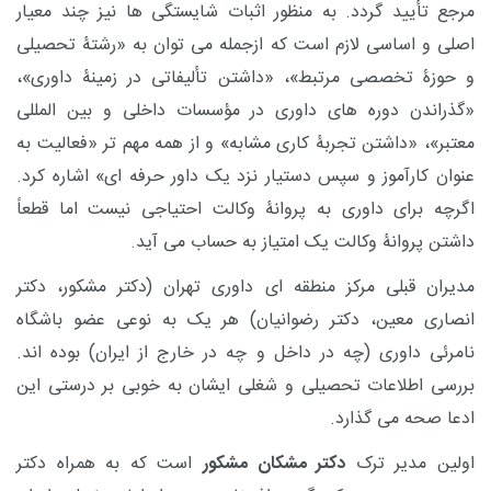
مرجع تأیید گردد. به منظور اثبات شایستگی ها نیز چند معیار
اصلی و اساسی لازم است که ازجمله می توان به «رشتۀ تحصیلی
و حوزۀ تخصصی مرتبط»، «داشتن تألیفاتی در زمینۀ داوری»،
«گذراندن دوره های داوری در مؤسسات داخلی و بین المللی
معتبر»، «داشتن تجربۀ کاری مشابه» و از همه مهم تر «فعالیت به
عنوان کارآموز و سپس دستیار نزد یک داور حرفه ای» اشاره کرد.
اگرچه برای داوری به پروانۀ وکالت احتیاجی نیست اما قطعاً
داشتن پروانۀ وکالت یک امتیاز به حساب می آید.
مدیران قبلی مرکز منطقه ای داوری تهران (دکتر مشکور، دکتر
انصاری معین، دکتر رضوانیان) هر یک به نوعی عضو باشگاه
نامرئی داوری (چه در داخل و چه در خارج از ایران) بوده اند.
بررسی اطلاعات تحصیلی و شغلی ایشان به خوبی بر درستی این
ادعا صحه می گذارد.
اولین مدیر ترک
دکتر مشکان مشکور
است که به همراه دکتر