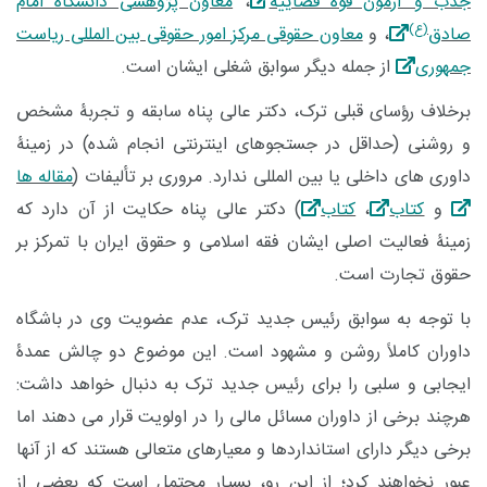
جذب و آزمون قوۀ قضاییه
،
معاون پژوهشی دانشگاه امام
(ع)
صادق
، و
معاون حقوقی مرکز امور حقوقی بین المللی ریاست
جمهوری
از جمله دیگر سوابق شغلی ایشان است.
برخلاف رؤسای قبلی ترک، دکتر عالی پناه سابقه و تجربۀ مشخص
و روشنی (حداقل در جستجوهای اینترنتی انجام شده) در زمینۀ
داوری های داخلی یا بین المللی ندارد. مروری بر تألیفات (
مقاله ها
و
کتاب
،
کتاب
) دکتر عالی پناه حکایت از آن دارد که
زمینۀ فعالیت اصلی ایشان فقه اسلامی و حقوق ایران با تمرکز بر
حقوق تجارت است.
با توجه به سوابق رئیس جدید ترک، عدم عضویت وی در باشگاه
داوران کاملاً روشن و مشهود است. این موضوع دو چالش عمدۀ
ایجابی و سلبی را برای رئیس جدید ترک به دنبال خواهد داشت:
هرچند برخی از داوران مسائل مالی را در اولویت قرار می دهند اما
برخی دیگر دارای استانداردها و معیارهای متعالی هستند که از آنها
عبور نخواهند کرد؛ از این رو، بسیار محتمل است که بعضی از