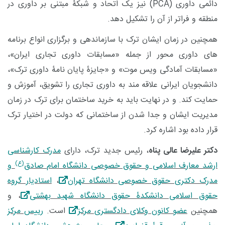
دائمی داوری (
PCA
) نیز یک اتحاد و شبکۀ مبتنی بر داوری در
منطقه و فراتر از آن را تشکیل دهد.
همچنین در زمان ایشان ترک با سازماندهی و برگزاری انواع برنامه
های داوری محور از جمله «مسابقات داوری تجاری ایران»،
«مسابقات آمادگی ویس موت» و «جایزۀ پایان نامۀ داوری ترک»،
دانشجویان ایرانی علاقه مند به داوری تجاری را تشویق، آموزش و
حمایت کند. و در نهایت باید به خرید ساختمان برای ترک در زمان
مدیریت ایشان و جدا شدن از ساختمانی که دولت در اختیار ترک
قرار داده بود اشاره کرد.
دکتر علیرضا عالی پناه
، رئیس جدید ترک، دارای
مدرک کارشناسی
(ع)
ارشد معارف اسلامی و حقوق خصوصی دانشگاه امام صادق
و
مدرک دکتری حقوق خصوصی دانشگاه تهران
،
استادیار گروه
حقوق اسلامی دانشکدۀ حقوق دانشگاه شهید بهشتی
، و
همچنین
عضو کانون وکلای دادگستری مرکز
است.
رییس مرکز