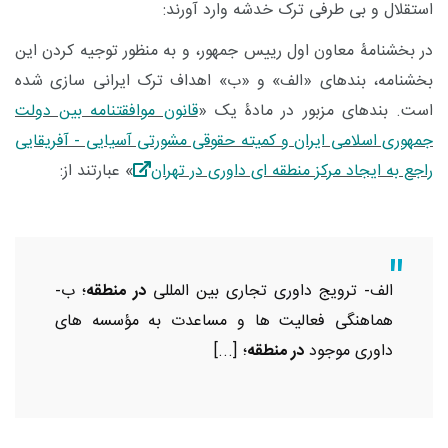
استقلال و بی طرفی ترک خدشه وارد آورند:
در بخشنامۀ معاون اول رییس جمهور، و به منظور توجیه کردن این
بخشنامه، بندهای «الف» و «ب» اهداف ترک ایرانی سازی شده
است. بندهای مزبور در مادۀ یک «
قانون موافقتنامه بین دولت
جمهوری اسلامی ایران و کمیته حقوقی مشورتی آسیایی - آفریقایی
راجع به ایجاد مرکز منطقه ای داوری در تهران
» عبارتند از:
الف- ترویج داوری تجاری بین المللی
در
منطقه
؛ ب-
هماهنگی فعالیت ها و مساعدت به مؤسسه های
داوری موجود
در منطقه
؛ [...]