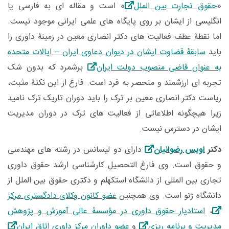
«
حقوق تجارت بین الملل
» است و مقاله ای به فارسی یا
انگلیسی از ایشان بر روی پایگاه های علمی ایرانی موجود نیست.
اما نقطۀ عطف فعالیت های دکتر انصاری معین در زمینۀ داوری را
باید
سابقۀ قضاوت ایشان در دیوان دعاوی ایران – ایالات متحده
به عنوان قاضی منصوب دولت ایران
برشمرد که بدون شک
تجربه ای ارزشمند و منحصر به فرد است. فارغ از این نکتۀ مثبت،
ریاست دکتر انصاری معین بر ترک را باید دوران تاریک ترک نامید
زیرا هیچگونه اطلاعاتی از فعالیت های ترک در دوران مدیریت
ایشان در دسترس نیست.
دکتر
اویس رضوانیان
دارای دو لیسانس در رشته های مهندسی
و حقوق است. وی فارغ التحصیل کارشناسی ارشد حقوق داوری
تجاری بین المللی از دانشگاه استکهلم و دکتری حقوق بین الملل از
دانشگاه ژنو است. وی همچنین
عضو کانون وکلای دادگستری مرکز
،
استادیار حقوق داوری در مؤسسۀ عالی آموزش و پژوهش
مدیریت و برنامه ریزی
و
عضو داوران مرکز داوری اتاق ایران