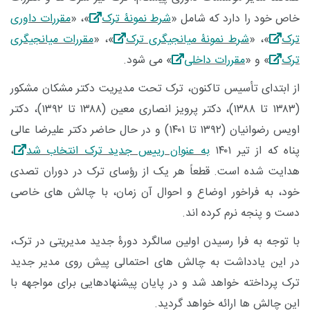
خاص خود را دارد که شامل «
شرط نمونۀ ترک
»، «
مقررات داوری
ترک
»، «
شرط نمونۀ میانجیگری ترک
»، «
مقررات میانجیگری
ترک
» و «
مقررات داخلی
» می شود.
از ابتدای تأسیس تاکنون، ترک تحت مدیریت دکتر مشکان مشکور
(۱۳۸۳ تا ۱۳۸۸)، دکتر پرویز انصاری معین (۱۳۸۸ تا ۱۳۹۲)، دکتر
اویس رضوانیان (۱۳۹۲ تا ۱۴۰۱) و در حال حاضر دکتر علیرضا عالی
پناه که از تیر ۱۴۰۱
به عنوان رییس جدید ترک انتخاب شد
،
هدایت شده است. قطعاً هر یک از رؤسای ترک در دوران تصدی
خود، به فراخور اوضاع و احوال آن زمان، با چالش های خاصی
دست و پنجه نرم کرده اند.
با توجه به فرا رسیدن اولین سالگرد دورۀ جدید مدیریتی در ترک،
در این یادداشت به چالش های احتمالی پیش روی مدیر جدید
ترک پرداخته خواهد شد و در پایان پیشنهادهایی برای مواجهه با
این چالش ها ارائه خواهد گردید.