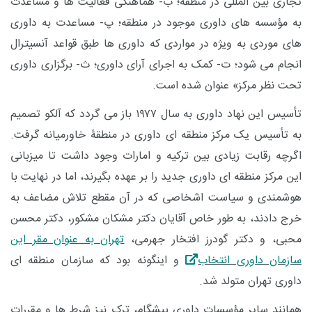
تجاری بین المللی در منطقه؛ ب- هماهنگی فعالیت ها و مساعدت
به مؤسسه های داوری موجود در منطقه؛ پ- مساعدت به داوری
های موردی به ویژه در مواردی که داوری ها طبق قواعد آنسیترال
انجام می شود؛ ت- کمک به اجرای آرای داوری؛ ث- برگزاری داوری
تحت نظر مرکز» عنوان شده است.
تأسیس این نهاد داوری به سال ۱۹۷۷ باز می گردد که آلکو تصمیم
به تأسیس یک مرکز منطقه ای داوری در منطقۀ خاورمیانه گرفت.
اگرچه رقابت زیادی بین ترکیه و امارات وجود داشت تا میزبانی
این مرکز منطقه ای داوری جدید را بر عهده بگیرند، اما در نهایت با
هوشمندی و سیاست اشخاصی که در آن مقطع تلاش مضاعف به
خرج دادند، به طور خاص آقایان دکتر مشکان مشکور، دکتر محسن
محبی، و دکتر گودرز افتخار جهرمی،
تهران به عنوان مقر این
سازمان داوری انتخاب
و اینگونه بود که سازمان منطقه ای
داوری تهران متولد شد.
همانند سایر مؤسسات داوری پیشگام، ترک نیز شرط ها و مقررات