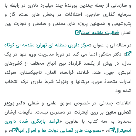
و سازمانی از جمله چندین پروندۀ چند میلیارد دلاری در رابطه با
سرمایه گذاری خارجی، اختلافات در بخش های نفت، گاز و
پتروشیمی و همچنین پروژه های معدنی و صنعتی و تجارت بین
المللی
فعالیت داشته است
.
در مقاله ای با عنوان «
مرکز داوری منطقه ای تهران: مقدمه ای کوتاه
» دکتر مشکور ادعا می کند در دورۀ مدیریت وی، تنها در یک
سال، در بیش از یکصد قرارداد بین اتباع مختلف از کشورهای
اتریش، چین، هند، فنلاند، فرانسه، آلمان، تاجیکستان، سوئد،
امارات متحدۀ عربی، بریتانیا و ونزوئلا شرط داوری ترک انتخاب
شده بود.
اطلاعات چندانی در خصوص سوابق علمی و شغلی
دکتر پرویز
انصاری معین
بر روی اینترنت در دسترس نیست. تألیفات ایشان
محدود به سه کتاب با عناوین «
قواعد بازنگری شده داوری
آنسیترال
»، «
مصونیت های قضایی دولت ها و اموال آنها
»، و