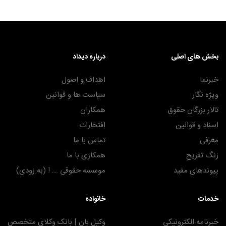
بخش های اصلی
درباره دیداد
خبرنما
اهداف و اصول
ویژه نگار
سیاست ها و قوانین
تالار بزرگان حقوق
همکاران
اسناد و قوانین
افتخارات
معرفی
تماس با ما
زنگ تفریح
همکاری با ما
پیوندهای مفید
موسسه حقوقی ... ! (به زودی)
خدمات
خانواده
خبرنامه الکترونیکی
وکیل بان | بانک وکلای متخصص