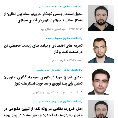
یادداشت حقوق جزا و جرم شناسی
تحول استثمار جنسی کودکان در پرتو اسناد بین المللی: از
اَشکال سنتی تا جرائم نوظهور در فضای مجازی
۱۴۰۴-۰۶-۱۹ -
امیرحسین دهقان پور
یادداشت حقوق محیط زیست
تحریم های اقتصادی و پیامد های زیست محیطی آن
در صنعت نفت و گاز
۱۴۰۴-۰۵-۰۱ -
علیرضا دلاور
یادداشت حقوق اقتصادی بین المللی
صدای امواج دریا در داوری سرمایه گذاری خارجی:
تحلیل رأی پیلدگوویچ و سیا نورث استار علیه نروژ
۱۴۰۴-۰۴-۱۸ -
سید محمدامین علوی شهری
یادداشت حقوق جزا و جرم شناسی
اصل ضرورت نظامی در بوته نقد: از تبیین مفهومی در
حقوق بشردوستانه تا حدود و ثغور استناد در پرتو رویه