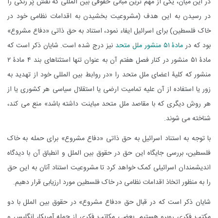
در این میان، یکی از مهم ترین مبانی حقوقی بین المللی که نقش پُر رنگی را
در رسیدن به این هدف (مشروعیت بخشیدن به اقدامات نظامی خود در
خاک فلسطین) برای اسرائیل ایفاء نمود، استناد به حق ذاتی «دفاع مشروع»
بود که در
مادۀ ۵۱ منشور ملل متحد
نیز درج شده است. شایان ذکر است که
مادۀ ۵۱ منشور در کنار فصل هفتم آن به عنوان تنها استثناهای بند ۴ مادۀ ۲
منشور که کلیۀ اعضای ملل متحد را «در روابط بین المللی خود از تهدید به
زور یا استفاده از آن علیه تمامیت ارضی یا استقلال سیاسی هر کشوری یا از
هر روش دیگری که با مقاصد ملل متحد مباینت داشته باشد» منع می کند،
شناخته می شوند.
با توجه به استناد اسرائیل به حق ذاتی «دفاع مشروع» برای حمله به خاک
فلسطین، بررسی جایگاه این حق در حقوق بین الملل و انطباق آن با دیدگاه
اندیشمندان اسرائیلی کمک خواهد کرد تا مشروعیت استناد آنان به این حق
را به منظور اتخاذ اقدامات نظامی در خاک فلسطین مورد ارزیابی قرار دهیم.
شایان ذکر است که در قبال حق «دفاع مشروع» در حقوق بین الملل با دو
مکتب فکری روبرو هستیم. بعضی مکاتب فکری از جمله آمریکا، انگلیس و