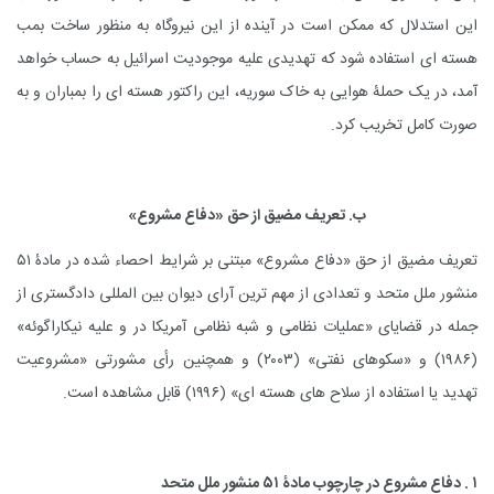
این استدلال که ممکن است در آینده از این نیروگاه به منظور ساخت بمب
هسته ای استفاده شود که تهدیدی علیه موجودیت اسرائیل به حساب خواهد
آمد، در یک حملۀ هوایی به خاک سوریه، این راکتور هسته ای را بمباران و به
صورت کامل تخریب کرد.
ب. تعریف مضیق از حق «دفاع مشروع»
تعریف مضیق از حق «دفاع مشروع» مبتنی بر شرایط احصاء شده در مادۀ ۵۱
منشور ملل متحد و تعدادی از مهم ترین آرای دیوان بین المللی دادگستری از
جمله در قضایای «عملیات نظامی و شبه نظامی آمریکا در و علیه نیکاراگوئه»
(۱۹۸۶) و «سکوهای نفتی» (۲۰۰۳) و همچنین رأی مشورتی «مشروعیت
تهدید یا استفاده از سلاح های هسته ای» (۱۹۹۶) قابل مشاهده است.
۱ . دفاع مشروع در چارچوب مادۀ ۵۱ منشور ملل متحد