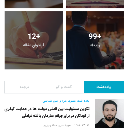
12
+
99
+
رویداد
فراخوان مقاله
یادداشت
گفت و گو
ترجمه
یادداشت حقوق جزا و جرم شناسی
تکوین مسئولیت بین المللی دولت ها در حمایت کیفری
از کودکان در برابر جرائم سازمان یافته فراملّی
۱۴۰۵-۰۳-۰۹ -
امیرحسین دهقان پور