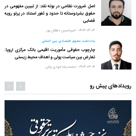
اصل ضرورت نظامی در بوته نقد: از تبیین مفهومی در
حقوق بشردوستانه تا حدود و ثغور استناد در پرتو رویه
قضایی
۱۴۰۴-۰۴-۰۴ -
امیرحسین دهقان پور
یادداشت حقوق اقتصادی بین المللی
چارچوب حقوقی مأموریت اقلیمی بانک مرکزی اروپا:
تعارض بین سیاست پولی و اهداف محیط زیستی
۱۴۰۴-۰۳-۰۹ -
محمدرضا جودی وش
رویدادهای پیش رو