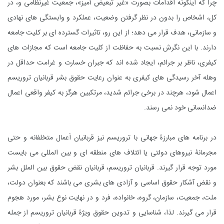
چرا که اینگونه اقدامات بصورت «غیر تبعیض ­آمیز»، ­جمعیت غیرنظامی و، در
کل، اشخاص را بدون در نظر گرفتن وضعیت، عملکرد و وابستگی های نهادی
و سازمانی، هدف قرار می­ دهد؛ از این رو، تاثیرات گسترده ای بر کلیت جامعه
دارند. با این نگرش نسبت به حفاظت از کلیت جامعه است که مجازات های
کیفری، ناظر بر جرائم، ایجاد شده اند که جبران خسارت و غرامت حداقل در
وهله آخر رسیدگی های کیفری به عنوان رعایت حقوق بشر قربانیان تروریسم
اعمال شود، هرچند در برخی جرائم شدید، مرتکبین هرگز به کیفر واقعی اعمال
ضدانسانی خود نمی رسند.
در برنامه های مبارزۀ جهانی با تروریسم نیز قربانیان اَعمال متخلفانه و حتی
مجرمانۀ نیروهای دولتی یا ائتلاف های منطقه ای و بین المللی می بایست
مورد توجه قرار گیرند. قربانیان تروریسم، قربانیان نقض حقوق بین الملل بشر
و نقض آشکار حقوق اساسی و آزادی های بشری می باشند که بعنوان دولت،
ملت، جمعیت، سازمان، گروه، خانواده، فرد و در نهایت نوع بشر، مورد هجوم
قرار می گیرند. لذا، شناسایی و تدوین حقوق ویژۀ قربانیان تروریسم از جمله