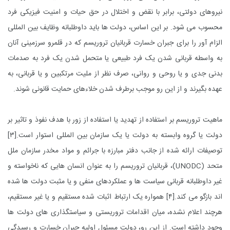
نیروهای دولتی، برابر با نقض و اختلال در حق حیات و امنیت فیزیکی فرد
محسوب می شود. بر این اساس، دولت ها باید داوطلبانه وظایف بین المللی
الزام آور را برای جبران خسارت قربانیان تروریسم که در قلمرو سرزمینی آنان
به واسطه قربانی شدن یک فرد طبیعی یا متحمل شدن یک فرد به صدمات
بدنی جدی و یا روحی و روانی، صرف نظر از ملیت مرتکبین و یا قربانی، به
عهده بگیرند و از این رو موجب برطرف شدن خلاءهای حمایت قانونی شوند.
ماهیت تروریسم بر استفاده از تهدید یا استفاده از زور با هدف نفوذ و تاثیر بر
دولت یا گروه وابسته به دولت یا یک سازمان بین المللی استوار است.
[۳]
توصیفات ارائه شده از جانب دفتر مبارزه با جرائم و مواد مخدر سازمان ملل
متحد
(UNODC)
، قربانیان تروریسم را به عنوان انسان هایی که ناخواسته و
غیر داوطلبانه قربانی سیاست ها و عملکردهای منفی و یا مثبت دولت ها شده
اند بازگو می کند.
[۴]
همواره یک ارتباط اثبات شده مستقیم و یا غیر مستقیم،
هرچند اعلام نشده، میان اقدامات تروریستی و سیاستگذاری های دولت ها
وجود داشته است. از این رو، دولت مسئول اولیه جبران خسارت و رسیدگی