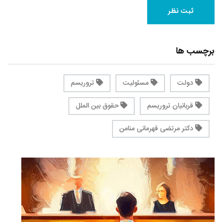
برچسب ها
دولت
مسئولیت
تروریسم
قربانیان تروریسم
حقوق بین الملل
دکتر مرتضی قهرمانی منامن