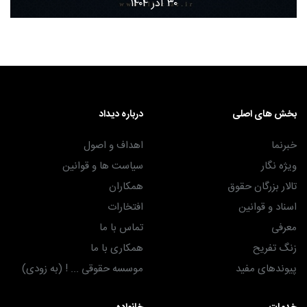
۳۰ آذر ۱۴۰۴
بخش های اصلی
درباره دیداد
خبرنما
اهداف و اصول
ویژه نگار
سیاست ها و قوانین
تالار بزرگان حقوق
همکاران
اسناد و قوانین
افتخارات
معرفی
تماس با ما
زنگ تفریح
همکاری با ما
پیوندهای مفید
موسسه حقوقی ... ! (به زودی)