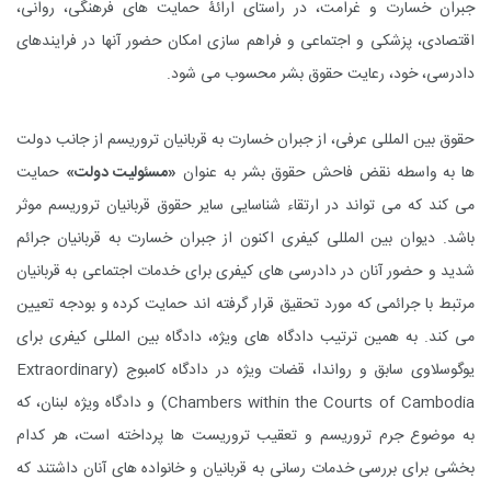
جبران خسارت و غرامت، در راستای ارائۀ حمایت های فرهنگی، روانی،
اقتصادی، پزشکی و اجتماعی و فراهم سازی امکان حضور آنها در فرایندهای
دادرسی­، خود، رعایت حقوق بشر محسوب می شود.
حقوق بین المللی عرفی، از جبران خسارت به قربانیان تروریسم از جانب دولت
ها به واسطه نقض فاحش حقوق بشر به عنوان
«مسئولیت دولت»
حمایت
می کند که می تواند در ارتقاء شناسایی سایر حقوق قربانیان تروریسم موثر
باشد. دیوان بین المللی کیفری اکنون از جبران خسارت به قربانیان جرائم
شدید و حضور آنان در دادرسی های کیفری برای خدمات اجتماعی به قربانیان
مرتبط با جرائمی که مورد تحقیق قرار گرفته اند حمایت کرده و بودجه تعیین
می کند. به همین ترتیب دادگاه های ویژه، دادگاه بین المللی کیفری برای
یوگوسلاوی سابق و رواندا، قضات ویژه در دادگاه کامبوج (
Extraordinary
Chambers within the Courts of Cambodia
) و دادگاه ویژه لبنان، که
به موضوع جرم تروریسم و تعقیب تروریست ها پرداخته است، هر کدام
بخشی برای بررسی خدمات رسانی به قربانیان و خانواده های آنان داشتند که