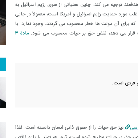
فمند توجیه می کند. چنین عملیاتی از سوی رژیم اسرائیل به
غلب مورد حمایت رژیم اسرائیل و آمریکا است، معمولاً در جایی
10
+
82
+
1
که برای آن دولت ها خطر محسوب می گردند، وجود ندارد. با
 و هنر
رویداد
فراخوان مقاله
 هدف قرار می دهد، نقض حق بر حیات محسوب می شود.
مادۀ ۳
ی فردی است.
نیز حق حیات را از حقوق ذاتی انسان دانسته است. فلذا
صوص حق بر حیات مطرح شده است، ترور هدفمند را باید ناقض