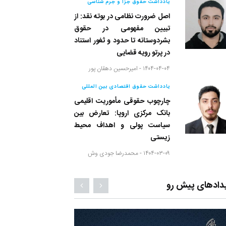
یادداشت حقوق جزا و جرم شناسی
اصل ضرورت نظامی در بوته نقد: از
تبیین مفهومی در حقوق
بشردوستانه تا حدود و ثغور استناد
در پرتو رویه قضایی
۱۴۰۴-۰۴-۰۴ -
امیرحسین دهقان پور
یادداشت حقوق اقتصادی بین المللی
چارچوب حقوقی مأموریت اقلیمی
بانک مرکزی اروپا: تعارض بین
سیاست پولی و اهداف محیط
زیستی
۱۴۰۴-۰۳-۰۹ -
محمدرضا جودی وش
دادهای پیش رو