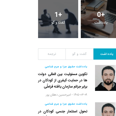
2
+
1
+
0
+
یادداشت
گفت و گو
معرفی کتاب های حقوق
یادداشت
گفت و گو
ترجمه
یادداشت حقوق جزا و جرم شناسی
تکوین مسئولیت بین المللی دولت
ها در حمایت کیفری از کودکان در
برابر جرائم سازمان یافته فراملّی
۱۴۰۵-۰۳-۰۹ -
امیرحسین دهقان پور
یادداشت حقوق جزا و جرم شناسی
تحول استثمار جنسی کودکان در