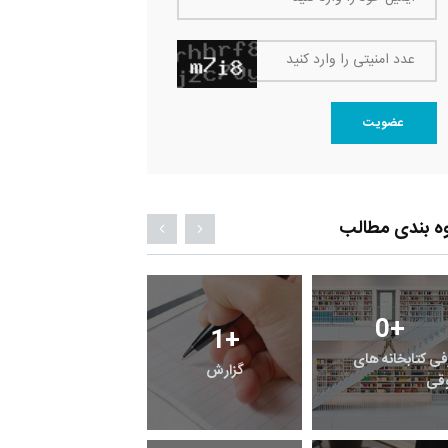
عدد امنیتی را وارد کنید
عضویت
ه بندی مطالب
0
+
0
+
1
+
فی کتابخانه های
گزارش
پرونده
قی