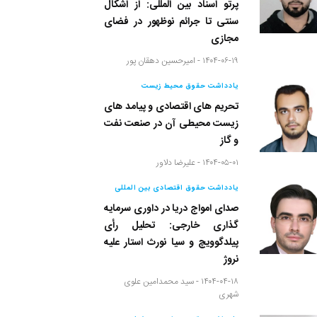
پرتو اسناد بین المللی: از اَشکال
سنتی تا جرائم نوظهور در فضای
مجازی
۱۴۰۴-۰۶-۱۹ -
امیرحسین دهقان پور
یادداشت حقوق محیط زیست
تحریم های اقتصادی و پیامد های
زیست محیطی آن در صنعت نفت
و گاز
۱۴۰۴-۰۵-۰۱ -
علیرضا دلاور
یادداشت حقوق اقتصادی بین المللی
صدای امواج دریا در داوری سرمایه
گذاری خارجی: تحلیل رأی
پیلدگوویچ و سیا نورث استار علیه
نروژ
۱۴۰۴-۰۴-۱۸ -
سید محمدامین علوی
شهری