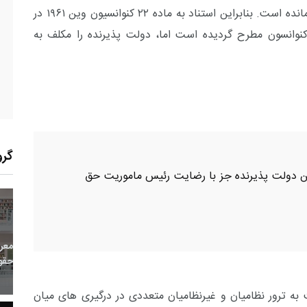
بررسی قرار گرفته و در خصوص کشور ثالث مسکوت مانده است. بنابراین استناد به ماده ۲۲ کنوانسیون وین ۱۹۶۱ در
نسون مطرح گردیده است اما، دولت پذیرنده را مکلف به
گرو
ین دولت پذیرنده جز با رضایت رئیس ماموریت حق
13
+
0
+
0
معر
بع اینترنتی
راهنما
خبر
حقو
به ترور نظامیان و غیرنظامیان متعددی در درگیری های میان