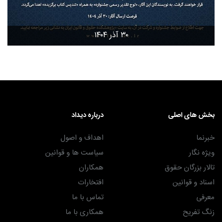
۳۰ آذر ۱۴۰۴
بخش های اصلی
درباره دیداد
خبرنما
اهداف و اصول
ویژه نگار
سیاست ها و قوانین
تالار بزرگان حقوق
همکاران
اسناد و قوانین
افتخارات
معرفی
تماس با ما
زنگ تفریح
همکاری با ما