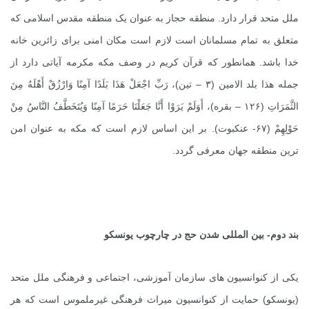
ملل متحد قرار دارد. منطقه حجاز به عنوان یک منطقه مقدس اسلامی که
متعلق به تمام مسلمانان است لازم است مکان امنی برای زائرین خانه
خدا باشد. همانطور که قرآن کریم در وصف مکه مکرمه آیاتی دارد از
جمله هذا بلد الامین (۳ – تین)، رَبِّ اجْعَلْ هَذَا بَلَدًا آمِنًا وَارْزُقْ أَهْلَهُ مِنَ
الثَّمَرَاتِ (۱۲۶ – بقره)، أَوَلَمْ یَرَوْا أَنَّا جَعَلْنَا حَرَمًا آمِنًا وَیُتَخَطَّفُ النَّاسُ مِنْ
حَوْلِهِمْ (۶۷- عنکبوت). بر این اساس لازم است که مکه به عنوان امن
ترین منطقه جهان معرفی گردد.
بند دوم- بین المللی شدن حج در چارچوب یونسکو
یکی از کنوانسیون های سازمان آموزشی، اجتماعی و فرهنگی ملل متحد
(یونسکو) حمایت از کنوانسیون میراث فرهنگی غیرملموس است که هر