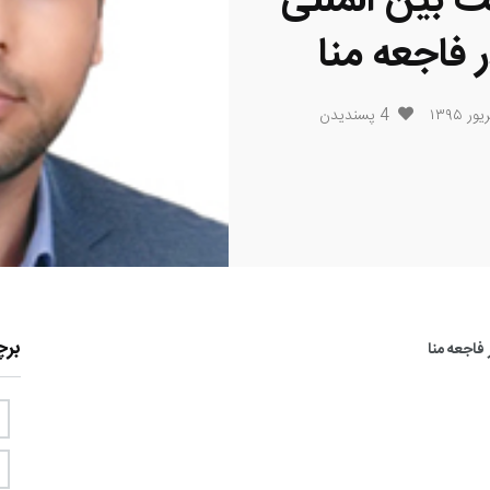
 بین المللی
فاجعه منا
4
پسندیدن
بر
فاجعه منا