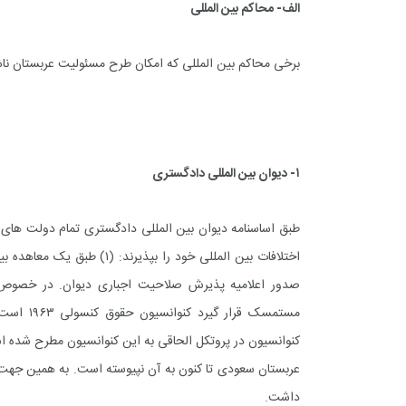
الف- محاکم بین المللی
برخی محاکم بین المللی که امکان طرح مسئولیت عربستان ناشی ا
۱- دیوان بین المللی دادگستری
+
0
+
3
+
گزارش
پرونده
معرفی منا
طبق اساسنامه دیوان بین المللی دادگستری تمام دولت های
صدور اعلامیه پذیرش صلاحیت اجباری دیوان. در خصوص اخ
مستمسک ق
+
3
+
2
+
گفت و گو
معرفی کتاب های حقوقی
حقوق
عربستان سعودی تا کنون به آن نپیوسته است. به همین جهت 
داشت.