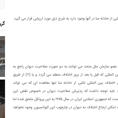
ز حادثه منا در آنها وجود دارد به شرح ذیل مورد ارزیابی قرار می گیرد.
گرو
26
+
1
+
0
معر
بع اینترنتی
راهنما
خبر
حقو
 عضو سازمان ملل متحد می توانند به دو صورت صلاحیت دیوان راجع به
اختلافات بین المللی خود را بپذیرند: (۱) طبق یک معاهده بین المللی که قبل یا بعد از بروز اختلاف منعقد می گردد و یا (۲) از طریق
تلاف بین المللی ناشی از حادثه منا تنها معاهده ای که می تواند
رار گیرد کنوانسیون حقوق کنسولی ۱۹۶۳ است. باید توجه داشت که پذیرش صلاحیت دیوان در خصوص نقض این
14
+
114
+
2
کنوانسیون در پروتکل الحاقی به این کنوانسیون مطرح شده است که جمهوری اسلامی ایران در سال ۱۹۷۵ به این پروتکل ملحق شده اما
 و هنر
رویداد
فراخوان مقاله
امکان ارجاع اختلاف به دیوان در چارچوب این کنوانسیون وجود نخواهد