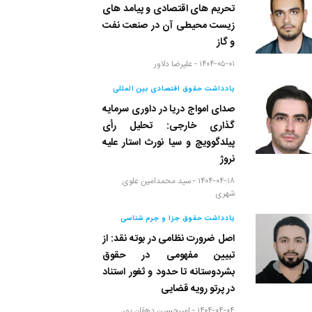
تحریم های اقتصادی و پیامد های
زیست محیطی آن در صنعت نفت
و گاز
۱۴۰۴-۰۵-۰۱ -
علیرضا دلاور
یادداشت حقوق اقتصادی بین المللی
صدای امواج دریا در داوری سرمایه
گذاری خارجی: تحلیل رأی
پیلدگوویچ و سیا نورث استار علیه
نروژ
۱۴۰۴-۰۴-۱۸ -
سید محمدامین علوی
شهری
یادداشت حقوق جزا و جرم شناسی
اصل ضرورت نظامی در بوته نقد: از
تبیین مفهومی در حقوق
بشردوستانه تا حدود و ثغور استناد
در پرتو رویه قضایی
۱۴۰۴-۰۴-۰۴ -
امیرحسین دهقان پور