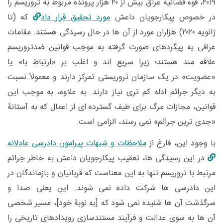
۲۰۱۹، قوه قضائیه عراق بیش از ۲۰ هزار پرونده مربوط به تروریسم را
در خصوص پیکارجویان داعش
مورد تحقیق قرار داد
که (تا
ژانویه ۲۰۲۰) هزاران مورد از آن ها در حال رسیدگی هستند. مقامات
عراقی به پیگردهای صورت گرفته به موجب قوانین ضدتروریسم
علاقه مند هستند؛ زیرا سریع اند و اغلب بر «ارتباط با» یا
«عضویت» در یک سازمان تروریستی تمرکز دارند و معمولاً نسبت
به دیگر جرائم ادله کم تری نیاز دارند. به علاوه، به موجب این
قوانین، مجازات مرگ برای طیف گسترده ای از اعمال که به آستانۀ
«جدی ترین جرائم» نمی رسند،
الزامی است.
با وجود این، فارغ از
ملاحظات و شبهات پیرامون دادرسی عادلانه
در این رسیدگی ها، تعقیب پیکارجویان داعش به خاطر جرائم
مرتبط با تروریسم تنها به این معناست که قربانیان و بازماندگان در
این دادرسی ها شرکت داده نمی شوند. این یعنی صدا و
سرگذشت آن ها شنیده نمی شود که [به نوبۀ خود]، مسیر شخصی
آن ها به سوی عدالت و فرآیند مستندسازی رویدادهای تاریخی را