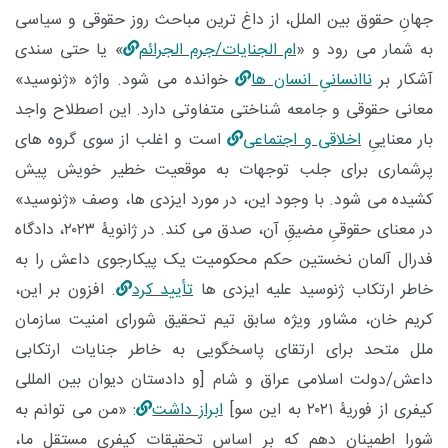
جهانِ حقوق بین الملل، از داغ ترین مباحث روز حقوقی و سیاسی
به شمار می رود و «
ام الجنایات/جرم الجرائم
» یا حتی سندی
آشکار بر
ناانسانیِ انسان ها
خوانده می شود. واژه «ژنوسید»
معانی حقوقی و جامعه شناختی متفاوتی دارد. این اصطلاح واجد
بار معناییِ
اخلاقی و اجتماعی
است و اغلب از سوی گروه های
پرشماری برای جلب توجهات به موقعیت خطیر خویش پیش
کشیده می شود. با وجود این، در مورد ایزدی ها، وصف «ژنوسید»
در معنای حقوقیِ مضیقِ آن، صدق می کند. در ژانویۀ ۲۰۲۳، دادگاه
فدرال آلمان نخستین حکم محکومیت یک پیکارجوی داعش را به
خاطر ارتکاب ژنوسید علیه ایزدی ها
تأیید کرد
. افزون بر این،
کریم خان، مشاور ویژه سابق تیم تحقیق شورای امنیت سازمان
ملل متحد برای ارتقای پاسخگویی به خاطر جنایات ارتکابی
داعش/دولت اسلامی عراق و شام [و دادستان دیوان بین المللی
کیفری از فوریۀ ۲۰۲۱ به این سو]
ابراز داشت
: «من می توانم به
شورا اطمینان دهم که بر اساس تحقیقات کیفری مستقل ما،