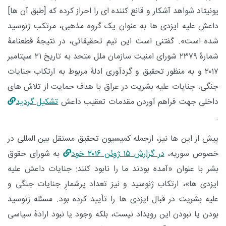
یونیتاد شواهد آشکار و قانع کننده ای را احراز کرده که [طبق آن ها]
داعش علیه ایزدی ها به عنوان یک گروه مذهبی، مرتکب ژنوسید
شده است». گفتنی است این تیم تحقیقاتی، در نتیجۀ قطعنامۀ
شمارۀ ۲۳۷۹ شورای امنیت سازمان ملل متحد به تاریخ ۲۱ سپتامبر
۲۰۱۷ و به منظور تحقیق و گردآوری ادلۀ مربوط به ارتکاب جنایات
جنگی، جنایات علیه بشریت در عراق با هدف حمایت از تلاش های
داخلی جهت فراهم آوردن مقدمات تعقیب داعش
تشکیل گردید
.
پیش از این ها نیز، ازجمله کمیسیون تحقیق مستقل بین المللی در
خصوص سوریه،
در گزارش ۱۵ ژوئن ۲۰۱۶ خود
به شورای حقوق
بشر با عنوان «آمده بودند ما را نابود کنند: جنایات داعش علیه
ایزدی ها»، ارتکاب ژنوسید و نیز تعداد پرشمارِ جنایات جنگی و
علیه بشریت در قبال ایزدی ها را تأیید کرده بود. مسئله ژنوسید
بودن یا نبودن این رویداد نیست، بلکه وجود یا نبود ارادۀ سیاسی