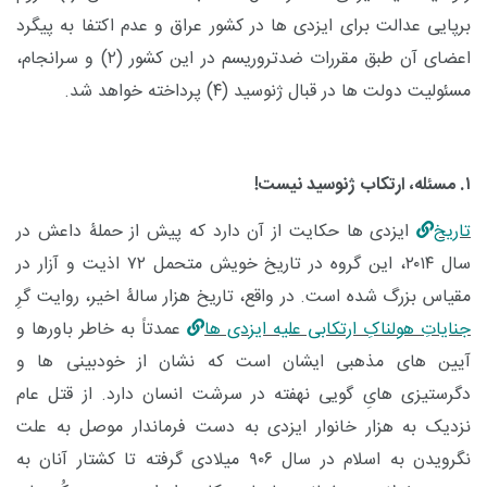
برپایی عدالت برای ایزدی ها در کشور عراق و عدم اکتفا به پیگرد
اعضای آن طبق مقررات ضدتروریسم در این کشور (۲) و سرانجام،
مسئولیت دولت ها در قبال ژنوسید (۴) پرداخته خواهد شد.
۱. مسئله، ارتکاب ژنوسید نیست!
تاریخ
ایزدی ها حکایت از آن دارد که پیش از حملۀ داعش در
سال ۲۰۱۴، این گروه در تاریخ خویش متحمل ۷۲ اذیت و آزار در
مقیاس بزرگ شده است. در واقع، تاریخ هزار سالۀ اخیر، روایت گرِ
جنایاتِ هولناکِ ارتکابی علیه ایزدی ها
عمدتاً به خاطر باورها و
آیین های مذهبی ایشان است که نشان از خودبینی ها و
دگرستیزی هایِ گویی نهفته در سرشت انسان دارد. از قتل عام
نزدیک به هزار خانوار ایزدی به دست فرماندار موصل به علت
نگرویدن به اسلام در سال ۹۰۶ میلادی گرفته تا کشتار آنان به