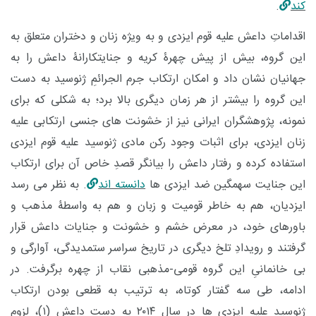
کند
.
اقداماتِ داعش علیه قوم ایزدی و به ویژه زنان و دختران متعلق به
این گروه، بیش از پیش چهرۀ کریه و جنایتکارانۀ داعش را به
جهانیان نشان داد و امکان ارتکاب جرم الجرائمِ ژنوسید به دست
این گروه را بیشتر از هر زمان دیگری بالا برد؛ به شکلی که برای
نمونه، پژوهشگران ایرانی نیز از خشونت های جنسی ارتکابی علیه
زنان ایزدی، برای اثبات وجود رکن مادی ژنوسید علیه قوم ایزدی
استفاده کرده و رفتار داعش را بیانگر قصدِ خاص آن برای ارتکاب
این جنایت سهمگین ضد ایزدی ها
دانسته اند
. به نظر می رسد
ایزدیان، هم به خاطر قومیت و زبان و هم به واسطۀ مذهب و
باورهای خود، در معرض خشم و خشونت و جنایات داعش قرار
گرفتند و رویدادِ تلخ دیگری در تاریخ سراسر ستمدیدگی، آوارگی و
بی خانمانیِ این گروه قومی-مذهبی نقاب از چهره برگرفت. در
ادامه، طی سه گفتار کوتاه، به ترتیب به قطعی بودن ارتکاب
ژنوسید علیه ایزدی ها در سال ۲۰۱۴ به دست داعش (۱)، لزوم