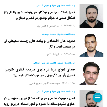
یادداشت حقوق جزا و جرم شناسی
تحول استثمار جنسی کودکان در پرتو اسناد بین المللی: از
اَشکال سنتی تا جرائم نوظهور در فضای مجازی
۱۴۰۴-۰۶-۱۹ -
امیرحسین دهقان پور
یادداشت حقوق محیط زیست
تحریم های اقتصادی و پیامد های زیست محیطی آن
در صنعت نفت و گاز
۱۴۰۴-۰۵-۰۱ -
علیرضا دلاور
یادداشت حقوق اقتصادی بین المللی
صدای امواج دریا در داوری سرمایه گذاری خارجی:
تحلیل رأی پیلدگوویچ و سیا نورث استار علیه نروژ
۱۴۰۴-۰۴-۱۸ -
سید محمدامین علوی شهری
یادداشت حقوق جزا و جرم شناسی
اصل ضرورت نظامی در بوته نقد: از تبیین مفهومی در
حقوق بشردوستانه تا حدود و ثغور استناد در پرتو رویه