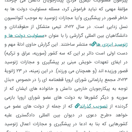
پیرامون مسئولیت کیفری فردیِ پیکارجویان داعش می چرخد،
مؤلفۀ مهمی که نباید فراموش کرد، مسئله مسئولیت دولت ها به
خاطر قصور در پیشگیری و/یا مجازات ژنوسید به موجب کنوانسیون
نسل زدایی است. در سال ۲۰۲۲، تیمی متشکل از حقوقدانان و
دانشگاهیان بین المللی گزارشی را با عنوان «
مسئولیت دولت ها و
ژنوسید ایزدی ها
» منتشر ساختند. این گزارش حاوی ادلۀ مهم و
دست اولی است دائر بر این که سه کشور (سوریه، عراق و ترکیه)
در ایفای تعهدات خویش مبنی بر پیشگیری و مجازات ژنوسید
قصور ورزیده اند (و همچنان می ورزند). در این زمینه، در ۲۳ ژانویۀ
۲۰۲۳، مجمع پارلمانی شورای اروپا قطعنامه ­ای را در خصوص «بذل
توجه به پیکارجویان خارجی داعش و خانواده­ های ایشان که از
سوریه و دیگر کشورها به دولت های عضو شورای اروپا بازمی
گردند» از
تصویب گذراند
که از جمله از دولت های عضو می
خواهد «طرح دعوی در دیوان بین المللی دادگستری علیه
کشورهایی که بنا به ادعا در پیشگیری و مجازات اعمال ژنوسید