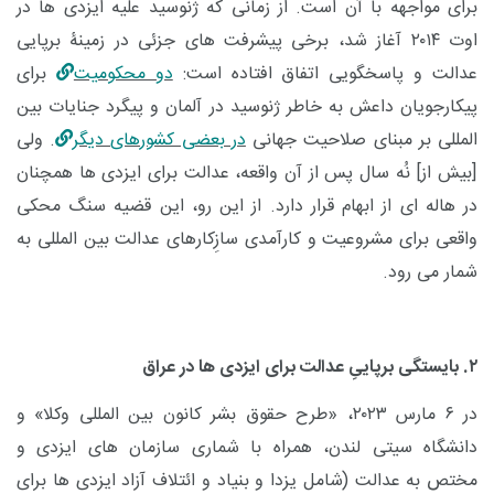
برای مواجهه با آن است. از زمانی که ژنوسید علیه ایزدی ها در
اوت ۲۰۱۴ آغاز شد، برخی پیشرفت های جزئی در زمینۀ برپایی
عدالت و پاسخگویی اتفاق افتاده است:
دو محکومیت
برای
پیکارجویان داعش به خاطر ژنوسید در آلمان و پیگرد جنایات بین
المللی بر مبنای صلاحیت جهانی
در بعضی کشورهای دیگر
. ولی
[بیش از] نُه سال پس از آن واقعه، عدالت برای ایزدی ها همچنان
در هاله ای از ابهام قرار دارد. از این رو، این قضیه سنگ محکی
واقعی برای مشروعیت و کارآمدی سازِکارهای عدالت بین المللی به
شمار می رود.
۲. بایستگی برپاییِ عدالت برای ایزدی ها در عراق
در ۶ مارس ۲۰۲۳، «طرح حقوق بشر کانون بین المللی وکلا» و
دانشگاه سیتی لندن، همراه با شماری سازمان های ایزدی و
مختص به عدالت (شامل یزدا و بنیاد و ائتلاف آزاد ایزدی ها برای