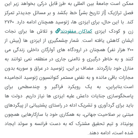
ممکن است جامعۀ بین المللی به طرز قابل درکی بخواهد زیر این
فصل تراژیک [از تاریخ بشر] خط بکشد و بر مسائل جدیدتر تمرکز
کند. با این حال، برای ایزدی ها، ژنوسید همچنان ادامه دارد. ۲۷۶۰
زن و کودک ایزدی
کماکان مفقودند
و تلاش ها برای نجات
ایشان کاهش یافته است. شمار چشمگیری از ایزدی ها (بیش از
۲۰۰ هزار نفر) همچنان در ارودگاه های آوارگان داخلی زندگی می
کنند و به خاطر درگیری و ناامنی جاری در منطقه، نمی توانند به
منازل خود بازگردند. مضاف بر این، ژنوسید در عراق و سوریه بدون
مجازات باقی مانده و به نقض مستمر کنوانسیون ژنوسید انجامیده
است.بنابراین، به یک رویکرد فراگیر و چندسطحی برای
پاسخگوسازی جنایات داعش علیه ایزدی ها نیاز داریم. دولت ها
باید برای گردآوری و تشریک ادله در راستای پشتیبانی از پیگردهای
مبتنی بر صلاحیت جهانی، به همکاری خود با سازِکارهایی همچون
یونیتاد و تیم تحقیق مشترک که به دست فرانسه و سوئد ایجاد
شده است، ادامه دهند.