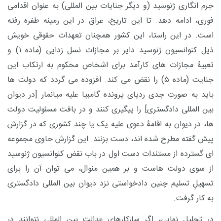
جرم انگاری ژنوسید (و دیگر جنایات بین المللی) به عنوان اقدامی
فوری، ادامه دهد. تا این تاریخ، عراق در این زمینه طفره رفته
است. در این راستا، این کشور همچنان تعهدات حقوقی خویش
ذیل کنوانسیون ژنوسید دایر بر مجازات نسل زدایی (ماده ۱) و
تعبیۀ مجازات های کارآمد برای اشخاص محکوم به ارتکاب این
جنایت (ماده ۵) را نقض می کند. افزوده می گردد که دولت ها
باید به صورت جدی ردپای پرونده گامبیا علیه میانمار [در دیوان
بین المللی دادگستری] را پیگیری کنند و در بافت مسئولیت دولت
ها، در دیوان به اقامۀ دعوی علیه یک یا چند کشوری که در گزارش
پیش گفته مطرح شده اند، دست بزنند. این گزارش حاوی مجموعه
ای گسترده از مستندات دست اول در باب نقض کنوانسیون ژنوسید
از سوی دولت هاست و بر همین منوال، می توان آن را برای
تسهیلِ تسلیم چنین دادخواستی نزد دیوان بین المللی دادگستری
به کار گرفت.
در تحلیل نهایی، اگر سازِکارهای عدالت بین المللی نتوانند در