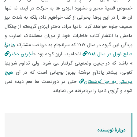
خصوص قضیۀ محرز و مشهود ایزدی ها به حرکت در آیند، نه تنها
آن ها را در این برهۀ بحرانی از کف خواهیم داد، بلکه به شدت نیز
ضعیف جلوه خواهند کرد. نادیا مراد، دخترِ ایزدیِ گریخته از چنگال
داعش با انتشار کتاب خاطرات خود از دوران دهشتناکِ اسارت و
بردگی این گروه در سال ۲۰۱۷ که سرانجام به دریافت
مشترک
جایزۀ
صلح نوبل در سال ۲۰۱۸
انجامید، آرزو کرده بود «
آخِرین دختر
» باشد که در چنین وضعیتی گرفتار می شود. ولی تداوم شرایطِ
کنونی، بیشتر یادآورِ نوشتۀ بهروز بوچانی است که در آن
هیچ
دوستی به جز کوهستان
حتی در دوردست ها هم دیده نمی
شود و آرزوی نادیا را بربادرفته می نمایاند.
دربارۀ نویسنده