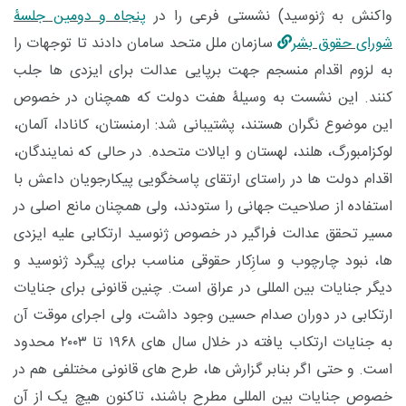
واکنش به ژنوسید
(
نشستی فرعی را در
پنجاه و دومین جلسۀ
شورای حقوق بشر
سازمان ملل متحد سامان دادند تا توجهات را
به لزوم اقدام منسجم جهت برپایی عدالت برای ایزدی ها جلب
کنند. این نشست به وسیلۀ هفت دولت که همچنان در خصوص
این موضوع نگران هستند، پشتیبانی شد: ارمنستان، کانادا، آلمان،
لوکزامبورگ، هلند، لهستان و ایالات متحده. در حالی که نمایندگان،
اقدام دولت ها در راستای ارتقای پاسخگویی پیکارجویان داعش با
استفاده از صلاحیت جهانی را ستودند، ولی همچنان مانع اصلی در
مسیر تحقق عدالت فراگیر در خصوص ژنوسید ارتکابی علیه ایزدی
ها، نبود چارچوب و سازِکار حقوقی مناسب برای پیگرد ژنوسید و
دیگر جنایات بین المللی در عراق است. چنین قانونی برای جنایات
ارتکابی در دوران صدام حسین وجود داشت، ولی اجرای موقت آن
به جنایات ارتکاب یافته در خلال سال های ۱۹۶۸ تا ۲۰۰۳ محدود
است. و حتی اگر
بنابر گزارش ها، طرح های قانونی مختلفی هم در
خصوص جنایات بین المللی مطرح باشند، تاکنون هیچ یک از آن