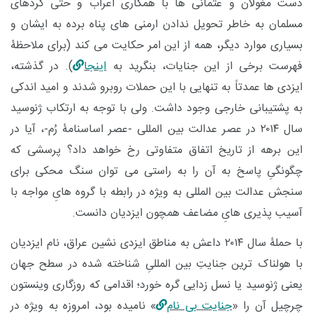
دست مغولان و عثمانی ها با همکاری اعراب و حتی کُردهای
مسلمان به خاطر تحویل ندادن ارمنی های پناه برده به ایشان و
بسیاری موارد دیگر، همه از این امر حکایت می کند (برای ملاحظۀ
فهرست برخی از این جنایات، بنگرید به
اینجا
). در گذشته،
ایزدی ها عمدتاً به تنهایی با این حملات روبرو شدند و امید اندکی
به پشتیبانی خارجی وجود داشت. ولی با توجه به ارتکاب ژنوسید
سال ۲۰۱۴ در عصر عدالت بین المللی -عصر اساسنامۀ رُم-، آیا در
این برهه از تاریخ اتفاق متفاوتی رخ خواهد داد؟ پرسشی که
چگونگیِ پاسخ به آن را به راستی می توان سنگ محکی برای
سنجش عدالت بین المللی به ویژه در رابطه با گروه هایِ مواجه با
آسیب پذیری هایِ مضاعف همچون ایزدیان دانست.
با حملۀ سال ۲۰۱۴ داعش به مناطق ایزدی نشین عراق، نام ایزدیان
با هولناک ترین جنایتِ بین المللیِ شناخته شده در سطح جهان
یعنی ژنوسید یا نسل زدایی گره خورد؛
اقدامی که روزگاری وینستون
چرچیل آن را «
جنایت بی نام
» نامیده بود، امروزه به ویژه در