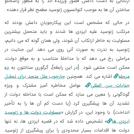
ارتکابی به دست داعش قصور ورزیده اند را به منظور پاسخگو
ساختن آن ها به موجب کنوانسیون ژنوسید مطمح نظر قرار دهند».
در حالی که مشخص است این پیکارجویانِ داعش بودند که
مرتکب ژنوسید علیه ایزدی ها شدند و باید متحمل بیشترین
مسئولیت به خاطر ارتکاب آن شوند، ولی همان گونه که می دانیم،
ژنوسید به ندرت به صورت آنی روی می دهد. این جنایت در
مراحلی رخ می دهد که با مداخلۀ متناسب و به موقع دولت،
ممکن است منتفی شود. [در این رابطه]، گرگوری ستانتون به
ده
مرحله
اشاره می کند. همچنین
چارچوب ملل متحد برای تحلیل
جنایات بین المللی
، عوامل مخاطره آمیز مشترک و ویژه
گوناگونی را معین می سازد که ممکن است با مداخله دولت از
تشدید آن ها پیشگیری کرد (یا دست کم آن ها را به تأخیر
انداخت). با وجود این، در گزارش «
مسئولیت دولت ها و ژنوسید
ایزدی ها
» تشخیص داده شد که در قضیه ایزدی ها، نه تنها
دولت ها اقدامات بسیار محدودی را برای پیشگیری از ژنوسید