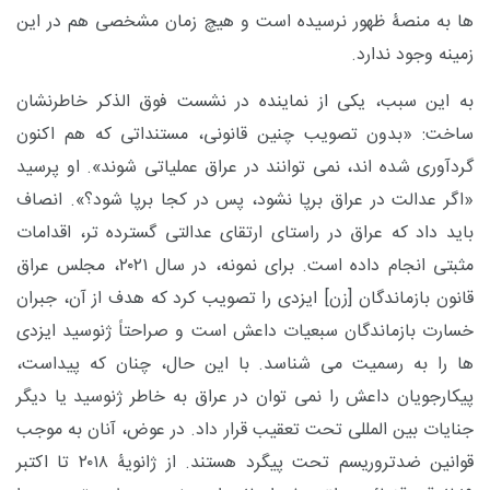
ها به منصۀ ظهور نرسیده است و هیچ زمان مشخصی هم در این
زمینه وجود ندارد.
به این سبب، یکی از نماینده در نشست فوق الذکر خاطرنشان
ساخت: «بدون تصویب چنین قانونی، مستنداتی که هم اکنون
گردآوری شده اند، نمی توانند در عراق عملیاتی شوند». او پرسید
«اگر عدالت در عراق برپا نشود، پس در کجا برپا شود؟». انصاف
باید داد که عراق در راستای ارتقای عدالتی گسترده تر، اقدامات
مثبتی انجام داده است. برای نمونه، در سال ۲۰۲۱، مجلس عراق
قانون بازماندگان [زن] ایزدی را تصویب کرد که هدف از آن، جبران
خسارت بازماندگان سبعیات داعش است و صراحتاً ژنوسید ایزدی
ها را به رسمیت می شناسد. با این حال، چنان که پیداست،
پیکارجویان داعش را نمی توان در عراق به خاطر ژنوسید یا دیگر
جنایات بین المللی تحت تعقیب قرار داد. در عوض، آنان به موجب
قوانین ضدتروریسم تحت پیگرد هستند. از ژانویۀ ۲۰۱۸ تا اکتبر