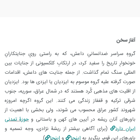
آغاز سخن
گروهِ سراسر ضدانسانیِ داعش، که به راستی رویِ جنایتکارانِ
خونخوارِ تاریخ را سفید کرد، در ارتکابِ کلکسیونی از جنایات بین
المللی سنگ تمام گذاشت. از جمله جنایت های داعش، اقدامات
صورت گرفته علیه گروه موسوم به ایزدیان یا ایزدی ها بود. ایزدیان
از اقلیت های مذهبی کُرد هستند که در شمال عراق، سوریه، جنوب
شرقی ترکیه و قفقاز زندگی می کنند. این گروه اگرچه امروزه
شهروند کشور عراق محسوب می شوند، ولی بخشی با اهمیت از
باورهای آنان ریشه در آیین های کهن و باستانی و
حوزۀ تمدنی
ایران دارد
(برای آگاهی بیشتر از ریشۀ نژادی، وجه تسمیه و
باورهای این قوم، بنگرید به
اینجا
و
اینجا
).