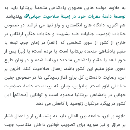
به علاوه، دولت هایی همچون پادشاهی متحدۀ بریتانیا باید به
توسعۀ دامنۀ مقررات خود در زمینۀ صلاحیت جهانی
بیندیشند.
هم اکنون، دادگاه های انگلستان و ولز تنها می توانند در خصوص
جنایات ژنوسید، جنایات علیه بشریت و جنایات جنگیِ ارتکابی در
خارج از کشور از سوی شخصی که: (الف) در زمان جرم، تبعه یا
مقیم پادشاهی متحده بریتانیا است یا بوده است؛ یا (ب) پس از
جرم تبعه یا مقیم پادشاهی متحده بریتانیا شده و در زمان طرح
دعوی هنوز مقیم این کشور باشد، اِعمال صلاحیت کنند. افزون بر
این، رضایت دادستان کل برای آغاز رسیدگی ها در خصوص چنین
جنایاتی لازم است. بنابراین، چنان که پیداست، دامنۀ صلاحیت
جهانی در پادشاهی بریتانیا محدود است و توانایی [محاکم] این
کشور در پیگرد مرتکبان ژنوسید را کاهش می دهد.
علاوه بر این، جامعه بین المللی باید به پشتیبانی از و اعمال فشار
بر عراق و نیز سوریه برای تصویب قوانین داخلی متناسب جهت