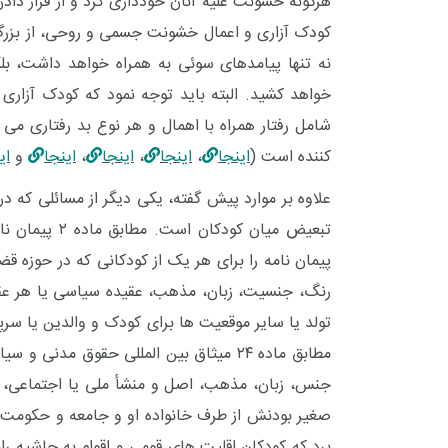
هرگونه خشونت علیه آنان خودداری کرد و از قرار دادن
کودک آزاری و اعمال خشونت جسمی و روحی، از بزر
نه تنها پیامدهای سوئی به همراه خواهد داشت، بل
خواهد کشید.
البته باید توجه نمود که کودک آزا
شامل رفتار همراه با اهمال و هر نوع بد رفتاری م
کننده است (
اینجا
،
اینجا
،
اینجا
،
اینجا
و
ای
علاوه بر موارد پیش گفته، یکی دیگر از مسائلی که د
تبعیض میان کودکان است. مطابق ماده ۲
پیمان ن
پیمان نامه را برای هر یک از کودکانی که در حوزه ق
رنگ، جنسیت، زبان، مذهب، عقیده سیاسی یا هر عقید
تولد یا سایر موقعیت ها برای کودک و والدین یا س
مطابق ماده ۲۴
میثاق بین المللی حقوق مدنی و سی
جنس، زبان، مذهب، اصل و منشأ ملی یا اجتماعی، م
صغیر بودنش از طرف خانواده او و جامعه و حکومت کشو
برد که کودکانِ اقلیت های قومی و اقوام به حاشیه ران