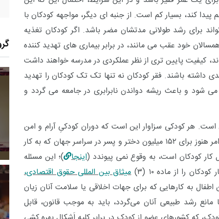
ای یک عمر فقیر باشد و در این شرایط، احتمال این که این
یدا کند، بسیار کم است. از جنبه ای دیگر، مواجهه کودکان با
اند برای رشد طولانی مدتشان مضر باشد. اگر کودکان تغذیه
گرو
همسالان خود عقب می مانند، در برابر بیماری های تهدید کننده
وند، کیفیت پایین تری از نظر عملکردی در مدرسه خواهند داشت
دی داشته باشند. فقر کودکان نه تنها تک تک کودکان را تهدید
ل می شود و باعث ریشه دواندن نابرابری در جامعه می گردد و
4
+
4
+
20
زارش
پرونده
معرفی منابع اینترنتی
ن است.
هر کودکی سزاوار این است که دوران کودکیِ آرام و امن
و فرصتی برای رفتن به مدرسه داشته باشد. اما این امر هنوز برای ۱۵۲ میلیون دختر و پسر در سراسر جهان که به کار
ل کار کودکان است، به وقوع نمی پیوندد (
اینجا
)؛ این مسئله
 کودکان را از
ماده ۱۰ (۳)
میثاق بین المللی حقوق اقتصادی،
ن اطفال به کارهایی که برای جهات اخلاقی یا سلامت آنان زیان
ا مانع رشد طبیعی آنان می‌گردد، ‌باید به موجب قانون، قابل
19
+
24
+
18
کودک
، که
کشورهای عضو از کودک در برابر کلیه اَشکال بهره‌ کشی