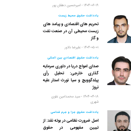
۱۴۰۴-۰۶-۱۹ -
امیرحسین دهقان پور
یادداشت حقوق محیط زیست
تحریم های اقتصادی و پیامد های
زیست محیطی آن در صنعت نفت
و گاز
۱۴۰۴-۰۵-۰۱ -
علیرضا دلاور
یادداشت حقوق اقتصادی بین المللی
صدای امواج دریا در داوری سرمایه
گذاری خارجی: تحلیل رأی
پیلدگوویچ و سیا نورث استار علیه
نروژ
۱۴۰۴-۰۴-۱۸ -
سید محمدامین علوی
شهری
یادداشت حقوق جزا و جرم شناسی
اصل ضرورت نظامی در بوته نقد: از
تبیین مفهومی در حقوق