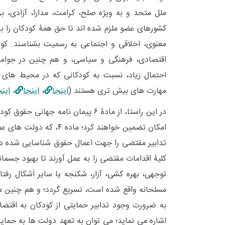
ملل متحد و به ویژه صلح، کرامت، مدارا، آزادی، برابری و ه
کشورهای عضو ملزم شده اند تا حق همۀ کودکان را 
معنوی، اخلاقی و اجتماعی به رسمیت بشناسند
. کو
اقتصادی، فرهنگی و سیاسی، و هم چنین در جوامع
احتمال زیاد، نسبت به کودکانی که در محیط های ا
مهارت های بیش تری
هستند
(
اینجا
،
اینجا
،
اینج
در این راستا، از مادۀ ۶
پیمان نامه جهانی حقوق کو
امکان تضمین خواهند کرد؛
ماده ۴، که دولت ها
تدابیر مقتضی را جهت اعمال حقوق شناسایی شده در این 
کلیۀ اقدامات مقتضی را به عمل آورند تا بهبود جسما
توجهی، بهره‌ کشی، آزار، شکنجه یا سایر اَشکال رفتا
مسلحانه واقع شده ‌است، تسریع گردد؛
و هم چنین مواد ۲۳
به ضرورت وجود تدابیر حمایتی از کودکان به اقت
اشاره می ­نماید؛ می توان به تعهد دولت ها به حمایت