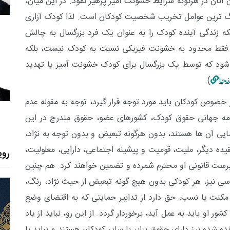
 آنان در هرگونه شرایط خشونت ‌آمیز پرهیز نمود. در این میان،
گ ترین عوامل تخریب شخصیت کودکان است. لذا کودک آزاری
که زندگی آینده کودک را به عنوان یک فرد بزرگسال به چالش
ری فقط محدود به خشونت فیزیکی نسبت به کودک نیست، بلکه
ی شود که توسط یک بزرگسال برای کودک خشونت آمیز یا تهدید
نجا
).
ر خصوص کودکان باید مورد توجه قرار گیرد، توجه به مقوله عدم
امه جهانی حقوق کودک
، کشورهای عضو، حقوق مندرج در این
ضایی آن ها هستند، بدون هرگونه تبعیض و بدون توجه به نژاد،
ه دیگر، ملیت، قومیت و پیشینه اجتماعی، دارایی، معلولیت،
روی
رپرست قانونی او محترم شمرده و تضمین خواهند کرد. هم چنین
اسی
نیز،
هر کودکی بدون هیچ گونه تبعیض از حیث نژاد، رنگ،
کنت یا نسب، حق دارد از تدابیر حمایتی که به اقتضای وضع
ر او باید به عمل آید، برخوردار گردد.
از این رو، نباید از یاد
ده شده نیز دارای حقوق برابر با سایر کودکان هستند و نباید با