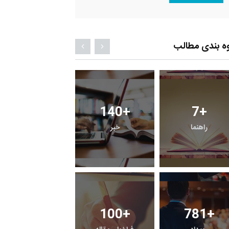
ه بندی مطالب
8
+
140
+
7
+
معرفی کتابخانه های
راهنما
خبر
حقوقی
0
+
100
+
781
+