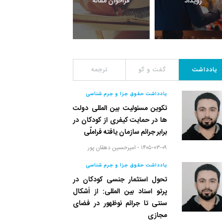
رویداد
فراخوان مقاله
یادداشت
یادداشت
گفت و گو
ترجمه
یادداشت حقوق جزا و جرم شناسی
تکوین مسئولیت بین المللی دولت
ها در حمایت کیفری از کودکان در
برابر جرائم سازمان یافته فراملّی
۱۴۰۵-۰۳-۰۹ -
امیرحسین دهقان پور
یادداشت حقوق جزا و جرم شناسی
تحول استثمار جنسی کودکان در
پرتو اسناد بین المللی: از اَشکال
سنتی تا جرائم نوظهور در فضای
مجازی