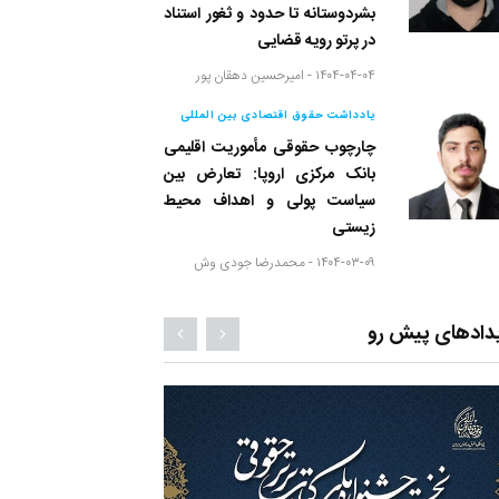
بشردوستانه تا حدود و ثغور استناد
در پرتو رویه قضایی
۱۴۰۴-۰۴-۰۴ -
امیرحسین دهقان پور
یادداشت حقوق اقتصادی بین المللی
چارچوب حقوقی مأموریت اقلیمی
بانک مرکزی اروپا: تعارض بین
سیاست پولی و اهداف محیط
زیستی
۱۴۰۴-۰۳-۰۹ -
محمدرضا جودی وش
دادهای پیش رو