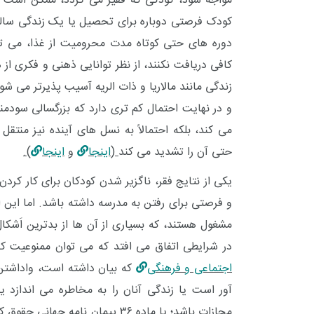
مواجه شود، کودکی که فقیر می گردد، ممکن است بر
کودک فرصتی دوباره برای تحصیل یا یک زندگی سالم پ
دوره های حتی کوتاه مدت محرومیت از غذا، می تو
کافی دریافت نکنند، از نظر توانایی ذهنی و فکری از 
زندگی مانند مالاریا و ذات الریه آسیب پذیرتر می ش
و در نهایت احتمال کم تری دارد که بزرگسالی سودمن
می کند، بلکه احتمالاً به نسل های آینده نیز منتق
8
+
+
حتی آن را تشدید
می کند
(
اینجا
و
اینجا
).
معرفی کتابخانه های
گ
یکی از نتایج فقر، ناگزیر شدن کودکان برای کار کرد
حقوقی
مشغول هستند، که بسیاری از آن ها از بدترین اَشکا
در شرایطی اتفاق می افتد که
می توان ممنوعیت کار
اجتماعی و فرهنگی
که بیان داشته است،
‌واداشت
آور است یا زندگی آنان را به مخاطره می ‌اندازد ی
+
0
+
مجازات باشد
؛ یا ماده ۳۶
پیمان نامه جهانی حقوق 