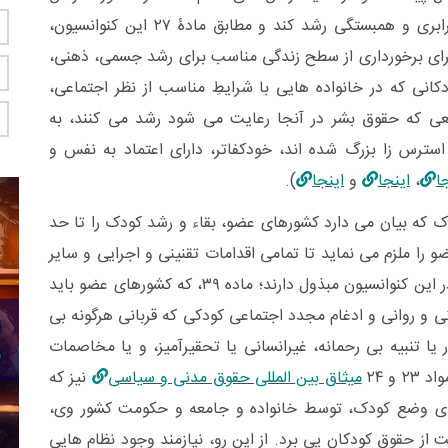
مبستگی رشد کند و مطابق مادۀ ۲۷ این کنوانسیون،
برای برخورداری از سطح زندگی مناسب برای رشد جسمی، ذهنی،
دکانی که در خانواده هایی با شرایطِ مناسب از نظر اجتماعی،
ی که حقوق بشر در آنجا رعایت می شود رشد می­ کنند، به
سترس زا بزرگ شده اند، خودکفاتر، دارای اعتماد به نفس و
ا
،
اینجا
و
اینجا
).
دک
که بیان می دارد
کشورهای عضو، بقاء و رشد کودک را تا حد
ی عضو را ملزم می نماید تا تمامی اقدامات تقنینی و اجرایی و سایر
کنوانسیون مبذول دارند؛ ماده ۳۹، که
کشورهای عضو باید
نی و روانی و ادغام مجدد اجتماعی کودکی که قربانی هرگونه بی
ر یا تنبیه بی رحمانه، غیرانسانی یا تحقیرآمیز، و یا مخاصمات
 و ۲۴
میثاق بین المللی حقوق مدنی و سیاسی
نیز که
ضای وضع کودک، توسط خانواده و جامعه و حکومت کشور وی،
 از حقوق کودکان پی برد. از این رو، نیازمند وجود نظام
هایی