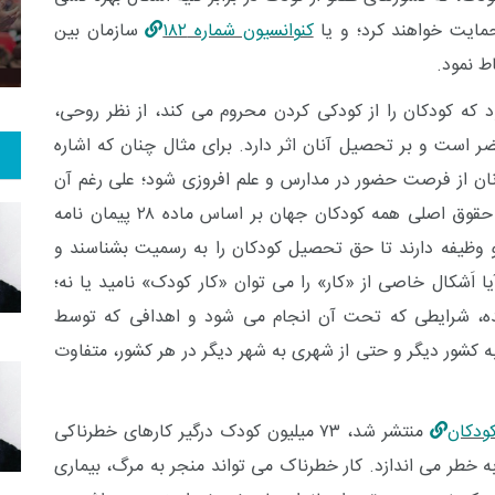
 و گو
معرفی کتاب های حقوقی
حقوق و هنر
حمایت خواهند کرد
؛ و یا
کن
وانسیون شماره ۱۸۲
سازمان بین
اط نمود.
که کودکان را از کودکی کردن محروم می کند، از نظر روحی،
 است و بر تحصیل آنان اثر دارد. برای مثال چنان که اشاره
ان از فرصت حضور در مدارس و علم افروزی شود؛ علی رغم آن
 حقوق اصلی همه
کودکان
جهان بر اساس ماده
۲۸
پیمان ‌نامه
ظیفه دارند تا
حق تحصیل کودکان
را به رسمیت بشناسند و
یا اَشکال خاصی از «کار» را می توان «کار کودک» نامید یا نه؛
ه، شرایطی که تحت آن انجام می شود و اهدافی که توسط
ه کشور دیگر و حتی از شهری به شهر دیگر در هر کشور، متفاوت
کودکان
منتشر شد، ۷۳ میلیون کودک درگیر کارهای خطرناکی
ه خطر می اندازد. کار خطرناک می تواند منجر به مرگ، بیماری