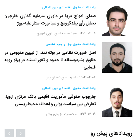
یادداشت حقوق اقتصادی بین المللی
صدای امواج دریا در داوری سرمایه گذاری خارجی:
تحلیل رأی پیلدگوویچ و سیا نورث استار علیه نروژ
۱۴۰۴-۰۴-۱۸ -
سید محمدامین علوی شهری
یادداشت حقوق جزا و جرم شناسی
اصل ضرورت نظامی در بوته نقد: از تبیین مفهومی در
حقوق بشردوستانه تا حدود و ثغور استناد در پرتو رویه
قضایی
۱۴۰۴-۰۴-۰۴ -
امیرحسین دهقان پور
یادداشت حقوق اقتصادی بین المللی
چارچوب حقوقی مأموریت اقلیمی بانک مرکزی اروپا:
تعارض بین سیاست پولی و اهداف محیط زیستی
۱۴۰۴-۰۳-۰۹ -
محمدرضا جودی وش
رویدادهای پیش رو