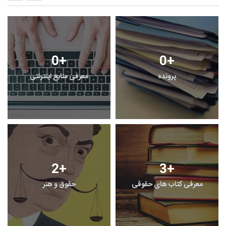
2
+
1
+
معرفی کتابخانه های حقوقی
گزارش
2
+
0
+
یادداشت
گفت و گو