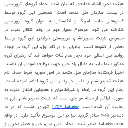
هیئت تحریرالشام همانطور که بیان شد از جمله گروهای تروریستی
در لیست سازمان ملل متحد است. همچنین این گروه توسط
کشورهایی مانند آمریکا و انگلستان به عنوان گروه تروریستی
شناخته می شود. موضوع بسیار مهم در روند انتقال قدرت در
خصوص هیئت تحریرالشام، تروریستی خواندن این گروه توسط
بعضی از کشوها است. بنابراین و در گام اول، این گروه در ایجاد
روابط بین المللی خود دچار عدم ثبات خواهد شد که رهبران گروه
مذکور ابتدا باید به دنبال راه حلی جهت برطرف نمودن آن باشند.
اخیراً فرستادۀ سازمان ملل متحد در امور سوریه شرط حذف نام
هیئت تحریرالشام را تغییر در رفتار این گروه اعلام نموده است.
رفتار این گروه در رابطه با غیرنظامیان و همچنین انتقال قدرت به
صورت فراگیر از جمله مواردی است که هیئت تحریرالشام ملزم به
رعایت آن شده است.
قطعنامۀ ۲۲۵۴
شورای امنیت که در ۱۸
دسامبر ۲۰۱۵ صادر گردید نیز بر این موضوع تأکید دارد. در واقع
هدف قطعنامۀ صادر شده، ایجاد آتش بس، حل و فصل بحران و