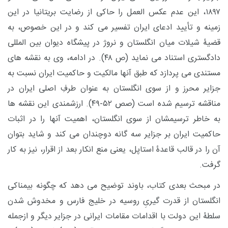
۱۸۹۷، این عدم عکس العمل را حاکی از رضایت بریتانیا در این
زمینه و تأیید ادعای ایران تفسیر می کند و در این خصوص، به
قضیۀ شیلات میان انگلستان و نروژ در پیشگاه دیوان بین المللی
دادگستری استناد می نماید (ص ۴۸). در ادامه، وی به نقشه های
مستندی می پردازد که طبق آنها مالکیت و حاکمیت ایران نسبت به
جزایر محرز و از سوی انگلستان به عنوان طرفِ اصلی ایران در
مناقشه ترسیم شده است (صص ۵۲-۴۹). ارزشمندی این نقشه ها
به خاطر ترسیمشان از سوی انگلستان، اهمیت آنها را در اثبات
حاکمیت ایران بر جزایر سه گانه دوچندان می کند و شاید بتوان
آن را در قالب قاعدۀ استاپل، یعنی منع انکار بعد از اقرار، نیز به کار
گرفت.
در مبحث بعدی کتاب، باوند توضیح می دهد که چگونه بیمناکی
انگلستان از قدرت گیریِ روسیه در خلیج فارس و مخدوش شدن
سلطۀ این دولت با اقدامات مقامات ایرانی در جزایر دیگر و ازجمله