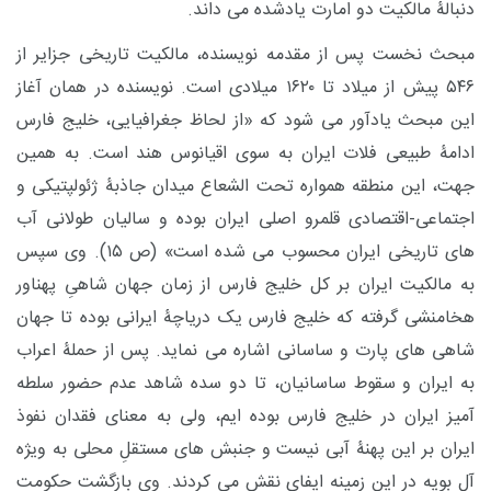
دنبالۀ مالکیت دو امارت یادشده می داند.
مبحث نخست پس از مقدمه نویسنده، مالکیت تاریخی جزایر از
۵۴۶ پیش از میلاد تا ۱۶۲۰ میلادی است. نویسنده در همان آغاز
این مبحث یادآور می شود که «از لحاظ جغرافیایی، خلیج فارس
ادامۀ طبیعی فلات ایران به سوی اقیانوس هند است. به همین
جهت، این منطقه همواره تحت الشعاع میدان جاذبۀ ژئولپتیکی و
اجتماعی-اقتصادی قلمرو اصلی ایران بوده و سالیان طولانی آب
های تاریخی ایران محسوب می شده است» (ص ۱۵). وی سپس
به مالکیت ایران بر کل خلیج فارس از زمان جهان شاهیِ پهناور
هخامنشی گرفته که خلیج فارس یک دریاچۀ ایرانی بوده تا جهان
شاهی های پارت و ساسانی اشاره می نماید. پس از حملۀ اعراب
به ایران و سقوط ساسانیان، تا دو سده شاهد عدم حضور سلطه
آمیز ایران در خلیج فارس بوده ایم، ولی به معنای فقدان نفوذ
ایران بر این پهنۀ آبی نیست و جنبش های مستقلِ محلی به ویژه
آل بویه در این زمینه ایفای نقش می کردند. وی بازگشت حکومت