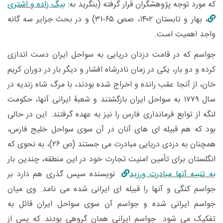
که مورد توجه پژوهشگران قرار گرفته (بنگرید به:
بیگ زاده و اشتری
، بهار و تابستان ۱۴۰۲، صص ۶۵-۳۱) و در بحث جزایر سه گانه
واجد اهمیت است.
جواسم که در قامت دزدان دریایی به سواحل ایران دست اندازی
کرده و دو بار، یکی در زمان نادرشاه افشار و دیگر بار در دوران کریم
خان، از آنجا عقب رانده و اخراج شده بودند، با مرگ شاه زندیه در
سال ۱۷۷۹ به سواحل ایران بازگشتند و شعبۀ ایرانی آنها، حکومت
لنگه از توابع فرمانداری فارس را نیز به عهده گرفتند. این در حالی
بود که هم قبیله ای های آنان در آن سوی سواحل خلیج فارس،
همچنان به دزدی دریایی مبادرت می جستند (ص ۲۶)، به نحوی که
انگلستان برای تأمین امنیت تجارت خود در این منطقه، چندین بار
به تنبیه آنها مبادرت ورزید
.
نویسنده سپس گذری هم دارد بر
جواسم کنگی و آنها را قبیله ای ایرانی شده می نامد. وی میان
جواسم ایرانی شده و جواسم آن سوی سواحل ایران قائل به
تفکیک می شود. جواسم ایرانی همان گروهی بودند که پس از