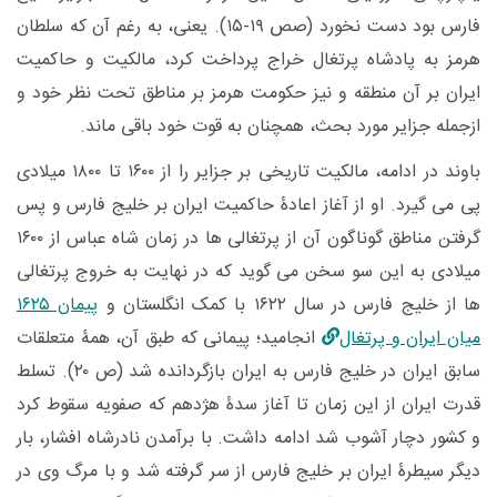
فارس بود دست نخورد (صص ۱۹-۱۵). یعنی، به رغم آن که سلطان
هرمز به پادشاه پرتغال خراج پرداخت کرد، مالکیت و حاکمیت
ایران بر آن منطقه و نیز حکومت هرمز بر مناطق تحت نظر خود و
ازجمله جزایر مورد بحث، همچنان به قوت خود باقی ماند.
باوند در ادامه، مالکیت تاریخی بر جزایر را از ۱۶۰۰ تا ۱۸۰۰ میلادی
پی می گیرد. او از آغاز اعادۀ حاکمیت ایران بر خلیج فارس و پس
گرفتن مناطق گوناگون آن از پرتغالی ها در زمان شاه عباس از ۱۶۰۰
میلادی به این سو سخن می گوید که در نهایت به خروج پرتغالی
ها از خلیج فارس در سال ۱۶۲۲ با کمک انگلستان و
پیمان ۱۶۲۵
میان ایران و پرتغال
انجامید؛ پیمانی که طبق آن، همۀ متعلقات
سابق ایران در خلیج فارس به ایران بازگردانده شد (ص ۲۰). تسلط
قدرت ایران از این زمان تا آغاز سدۀ هژدهم که صفویه سقوط کرد
و کشور دچار آشوب شد ادامه داشت. با برآمدن نادرشاه افشار، بار
دیگر سیطرۀ ایران بر خلیج فارس از سر گرفته شد و با مرگ وی در