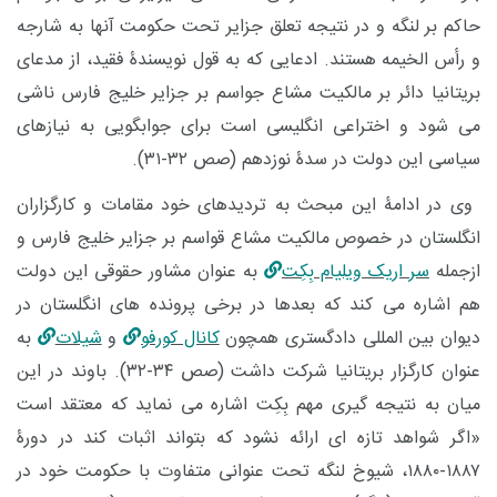
حاکم بر لنگه و در نتیجه تعلق جزایر تحت حکومت آنها به شارجه
و رأس الخیمه هستند. ادعایی که به قول نویسندۀ فقید، از مدعای
بریتانیا دائر بر مالکیت مشاع جواسم بر جزایر خلیج فارس ناشی
می شود و اختراعی انگلیسی است برای جوابگویی به نیازهای
سیاسی این دولت در سدۀ نوزدهم (صص ۳۲-۳۱).
وی در ادامۀ این مبحث به تردیدهای خود مقامات و کارگزاران
انگلستان در خصوص مالکیت مشاع قواسم بر جزایر خلیج فارس و
ازجمله
سر اریک ویلیام بِکِت
به عنوان مشاور حقوقی این دولت
هم اشاره می کند که بعدها در برخی پرونده های انگلستان در
دیوان بین المللی دادگستری همچون
کانال کورفو
و
شیلات
به
عنوان کارگزار بریتانیا شرکت داشت (صص ۳۴-۳۲). باوند در این
میان به نتیجه گیری مهم بِکِت اشاره می نماید که معتقد است
«اگر شواهد تازه ای ارائه نشود که بتواند اثبات کند در دورۀ
۱۸۸۷-۱۸۸۰، شیوخ لنگه تحت عنوانی متفاوت با حکومت خود در