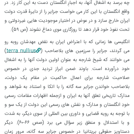
چه برسد به اشغال آنها، به اجبارِ انگلستان دست به این کار زد. در
واقع انگلستان با این کار می خواست جزایر را از دایرۀ قدرت دولت
ایران خارج سازد و در عوض در اختیار موجودیت هایی غیردولتی و
تحت نفوذ خود قرار دهد تا روزگاری موی دماغ نشوند (ص ۵۹).
انگلیسی ها زمانی که با اعتراض ایران به نقض عهدشان روبه رو
می گردند، جزایر را سرزمین های بلاصاحب (
terra nullius
)
می خوانند که شیخ شارجه به عنوان اولین دولت آنها را به اشغال
خود درآورده است. باوند ضمن ابراز تردید جدی در خصوص
صلاحیت شارجه برای اعمال حاکمیت در مقام یک دولت،
بلاصاحب خواندن جزایر سه گانه را با اتکا و استناد به شواهد و
مدارک تاریخی تعلق آنها به ایران و ازجمله اظهارات مقامات رسمی
خودِ انگلستان و مدارک و نقش های رسمی این دولت از یک سو و
با توجه به رویه قضایی و داوری بین المللی از سوی دیگر، به شدت
و با استدلال و منطق زیر سؤال می برد (صص ۶۶-۶۰). دیگر
دستاویزِ حقوقیِ بریتانیا در خصوص جزایر سه گانه، مرور زمان