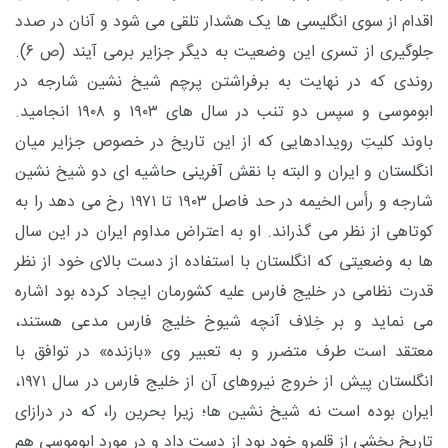
اقدام از سوی انگلیسی ها یک هشدار تلقی می شود و آنان در صدد
جلوگیری از تسری این وضعیت به دیگر جزایر برمی آیند (ص ۶).
روندی که در نهایت به برفراشتن پرچم شیخ نشین شارجه در
ابوموسی و سپس دو تنب در سال های ۱۹۰۳ و ۱۹۰۸ انجامید.
باوند کلیتِ رویدادهایی که از این تاریخ در خصوص جزایر میان
انگلستان و ایران و البته با نقش آفرینی حاشیه ای دو شیخ نشین
شارجه و رأس الخیمه در حد فاصل ۱۹۰۳ تا ۱۹۷۱ رخ می دهد را به
کوتاهی از نظر می گذراند. او به اعتراض مداوم ایران در این سال
ها به وضعیتی که انگلستان با استفاده از دست بالای خود از نظر
قدرت نظامی در خلیج فارس علیه کشورمان ایجاد کرده بود اشاره
می نماید و بر خِلاف آنچه شیوخ خلیج فارس مدعی هستند،
معتقد است طرف متضرر و به تعبیر وی «بازنده» در توافق با
انگلستان پیش از خروج نیروهای آن از خلیج فارس در سال ۱۹۷۱،
ایران بوده است نه شیخ نشین ها؛ زیرا بحرین را، که در درازای
تاریخ بخشی از قلمرو خود بود از دست داد و در مورد ابوموسی هم