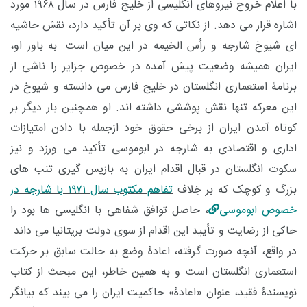
با اعلام خروج نیروهای انگلیسی از خلیج فارس در سال ۱۹۶۸ مورد
اشاره قرار می دهد. از نکاتی که وی بر آن تأکید دارد، نقش حاشیه
ای شیوخ شارجه و رأس الخیمه در این میان است. به باور او،
ایران همیشه وضعیت پیش آمده در خصوص جزایر را ناشی از
برنامۀ استعماری انگلستان در خلیج فارس می دانسته و شیوخ در
این معرکه تنها نقش پوششی داشته اند. او همچنین بار دیگر بر
کوتاه آمدن ایران از برخی حقوق خود ازجمله با دادن امتیازات
اداری و اقتصادی به شارجه در ابوموسی تأکید می ورزد و نیز
سکوت انگلستان در قبال اقدام ایران به بازپس گیری تنب های
بزرگ و کوچک که بر خِلاف
تفاهم مکتوب سال ۱۹۷۱ با شارجه در
خصوص ابوموسی
، حاصل توافق شفاهی با انگلیسی ها بود را
حاکی از رضایت و تأیید این اقدام از سوی دولت بریتانیا می داند.
در واقع، آنچه صورت گرفته، اعادۀ وضع به حالت سابق بر حرکت
استعماری انگلستان است و به همین خاطر، این مبحث از کتاب
نویسندۀ فقید، عنوان «اعادۀ» حاکمیت ایران را می بیند که بیانگر