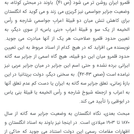
قلمرو ایران روشن تر می شود (ص ۴۱). باوند در مبحثی کوتاه، به
وضعیت جزایر جواسمی نیز گریزی می زند و می گوید که انگلستان
برای کاهش تنش میان دو قبیلۀ اعرابِ جواسمیِ شارجه و رأس
الخیمه از یک سو و قبیلۀ اعرابِ «بنی یاس» از سوی دیگر، به
تعیین حدود قلمرو صلاحیت هر یک از آنها مبادرت می جوید.
نویسنده می افزاید که در هیچ کدام از اسناد مربوط به این تعیین
حدود قلمرو میان این دو قبیله، هیچ گاه اسمی از جزایر سه گانه
ایرانی برده نشده و حتی اسم این جزایر در میان جزایر عربی نیز
نیامده است (صص ۴۳-۴۲). به سخنی دیگر، دولت بریتانیا در این
بازۀ زمانی، تعلق جزایر سه گانه به ایران یا دست کم عدم تعلق آنها
به اعراب و ازجمله شیوخ شارجه و رأس الخیمه یا قبیلۀ بنی یاس
در ابوظبی را تأیید می کند.
مبحث بعدی، نگاه انگلستان به وضعیت جزایر سه گانه از سال
۱۸۷۰ تا ۱۹۰۳ میلادی است. در اینجا نیز باوند به اسناد انگلستان و
اظهارات مقامات رسمی این دولت استناد می جوید که حاکی از