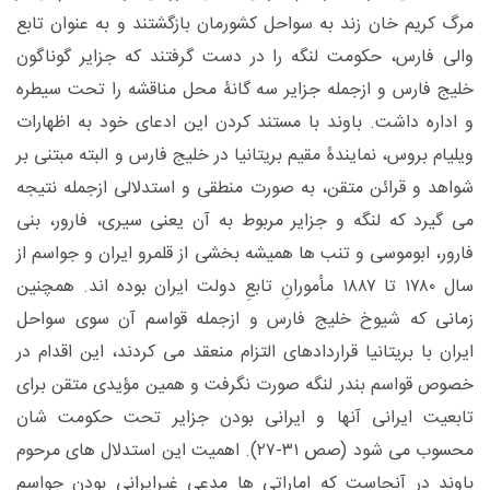
مرگ کریم خان زند به سواحل کشورمان بازگشتند و به عنوان تابع
والی فارس، حکومت لنگه را در دست گرفتند که جزایر گوناگون
خلیج فارس و ازجمله جزایر سه گانۀ محل مناقشه را تحت سیطره
و اداره داشت. باوند با مستند کردن این ادعای خود به اظهارات
ویلیام بروس، نمایندۀ مقیم بریتانیا در خلیج فارس و البته مبتنی بر
شواهد و قرائن متقن، به صورت منطقی و استدلالی ازجمله نتیجه
می گیرد که لنگه و جزایر مربوط به آن یعنی سیری، فارور، بنی
فارور، ابوموسی و تنب ها همیشه بخشی از قلمرو ایران و جواسم از
سال ۱۷۸۰ تا ۱۸۸۷ مأمورانِ تابعِ دولت ایران بوده اند. همچنین
زمانی که شیوخ خلیج فارس و ازجمله قواسم آن سوی سواحل
ایران با بریتانیا قراردادهای التزام منعقد می کردند، این اقدام در
خصوص قواسم بندر لنگه صورت نگرفت و همین مؤیدی متقن برای
تابعیت ایرانی آنها و ایرانی بودن جزایر تحت حکومت شان
محسوب می شود (صص ۳۱-۲۷). اهمیت این استدلال های مرحوم
باوند در آنجاست که اماراتی ها مدعی غیرایرانی بودن جواسم