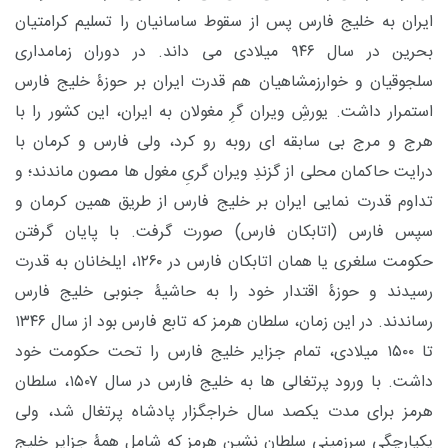
ایران به خلیج فارس پس از سقوط ساسانیان را تسلیم کرامتیان
بحرین در سال ۹۴۶ میلادی می داند. در دوران زمامداری
سلجوقیان و خوارزمشاهیان هم قدرت ایران بر حوزۀ خلیج فارس
استمرار داشت. یورشِ ویران گرِ مغولان به ایران، این کشور را با
هرج و مرج بی سابقه ای روبه رو کرد، ولی فارس و کرمان با
درایت حاکمان محلی از گزندِ ویران گریِ مغول ها مصون ماندند؛ و
تداوم قدرت نمایی ایران بر خلیج فارس از طریق همین کرمان و
سپس فارس (اتابکان فارس) صورت گرفت. با پایان گرفتن
حکومت سلغری یا همان اتابکان فارس در ۱۲۶۰، ایلخانان به قدرت
رسیدند و حوزۀ اقتدار خود را به حاشیۀ جنوبی خلیج فارس
رساندند. در این زمان، سلطان هرمز که تابع فارس بود از سال ۱۳۴۶
تا ۱۵۰۰ میلادی، تمام جزایر خلیج فارس را تحت حکومت خود
داشت. با ورود پرتغالی ها به خلیج فارس در سال ۱۵۰۷، سلطان
هرمز برای مدت یکصد سال خراجگزار پادشاه پرتغال شد، ولی
یکپارچگی سرزمینی سلطان نشین هرمز که شامل همۀ جزایر خلیج