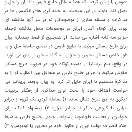
عمومی را پیش گرفت که همۀ مسائل خلیج فارس با ایران را حل و
فصل کند. باوند در این مبحث، به حیله گری های انگلیسی ها در
مذاکرات و مسئله سازی از موضوعاتی که بر سر آنها مناقشه ای
نبود، برای کوتاه آمدن ایران در موضوعات محل مناقشه ازجمله
جزایر سه گانه اشاره می نماید. او همچنین از قصد چندبارۀ ایران
برای طرح مسائل مرتبط با خلیج فارس در صحن جامعۀ ملل و به
طور خاص مسائل بحرین و جزایر سه گانه سخن بر زبان می آورد.
در واقع، بیم بریتانیا از دست کوتاه خود در صورت طرح مسائل
حقوقی مرتبط با جزایر خلیج فارس در محافل بین المللی، او را به
مذاکرۀ مستقیم با ایران مایل تر کرد. به بیان باوند، بریتانیا می
خواست اهداف خود را تحت لوای مذاکره، از رهگذر ترتیبات
دیگری به این شرح دنبال نماید: ۱) معامله کردن یک گروه از جزایر
ایرانی با گروهی دیگر از جزایر ایران؛ ۲) پیشنهاد کمک برای
جلوگیری از فعالیت قاچاقچیان سواحل جنوبی خلیج فارس به شرط
اعلام انصراف دولت ایران از حقوق خود در بحرین یا ابوموسی؛ ۳)