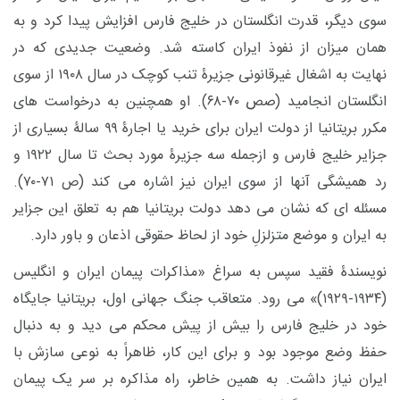
سوی دیگر، قدرت انگلستان در خلیج فارس افزایش پیدا کرد و به
همان میزان از نفوذ ایران کاسته شد. وضعیت جدیدی که در
نهایت به اشغال غیرقانونی جزیرۀ تنب کوچک در سال ۱۹۰۸ از سوی
انگلستان انجامید (صص ۷۰-۶۸). او همچنین به درخواست های
مکرر بریتانیا از دولت ایران برای خرید یا اجارۀ ۹۹ سالۀ بسیاری از
جزایر خلیج فارس و ازجمله سه جزیرۀ مورد بحث تا سال ۱۹۲۲ و
رد همیشگی آنها از سوی ایران نیز اشاره می کند (ص ۷۱-۷۰).
مسئله ای که نشان می دهد دولت بریتانیا هم به تعلق این جزایر
به ایران و موضع متزلزلِ خود از لحاظ حقوقی اذعان و باور دارد.
نویسندۀ فقید سپس به سراغ «مذاکرات پیمان ایران و انگلیس
(۱۹۳۴-۱۹۲۹)» می رود. متعاقب جنگ جهانی اول، بریتانیا جایگاه
خود در خلیج فارس را بیش از پیش محکم می دید و به دنبال
حفظ وضع موجود بود و برای این کار، ظاهراً به نوعی سازش با
ایران نیاز داشت. به همین خاطر، راه مذاکره بر سر یک پیمان