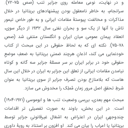
و در نهایت، نوعی معامله روی جزایر تنب (صص ۷۵-۷۲).
سرانجام، به خاطر نامعقول بودن پیشنهادهای بریتانیا در خلال
مذاکرات و مخالفت پیوستۀ مقامات ایرانی و به طور خاص تیمور
تاش با آنها از یک سو و بحران نفتی سال ۱۹۳۲ از دیگر سوی،
انعقاد پیمان عمومی میان ایران و انگلستان منتفی شد (صص
۷۸-۷۵). نکته ای که به لحاظ حقوقی در این مبحث از کتاب
خودنمایی می کند، اذعانِ هرچند ضمنیِ بریتانیا به ضعفِ موضعِ
حقوقی خود در برابر ایران بر سر مسئلۀ جزایر سه گانه و کوتاه
نیامدن مقامات ایرانی از تعلق این جزایر به ایران در خلال این سال
هاست که بلامنازع بودن تصرف جزایر از سوی بریتانیا به عنوان
شرطِ تحققِ اصل مرور زمان مُملِک را مخدوش می سازد.
مبحث مهمِ بعدی، بررسی وضعیت تنب ها و ابوموسی (۱۹۷۱-۱۹۰۴)
است. در این بخش، باوند به صورت تفصیلی تر اقدامات
چندوجهیِ ایران در اعتراض به اشغال غیرقانونیِ جزایر توسط
بریتانیا یا اعراب را بیان می کند. او افزون بر استناد به رویۀ داوری