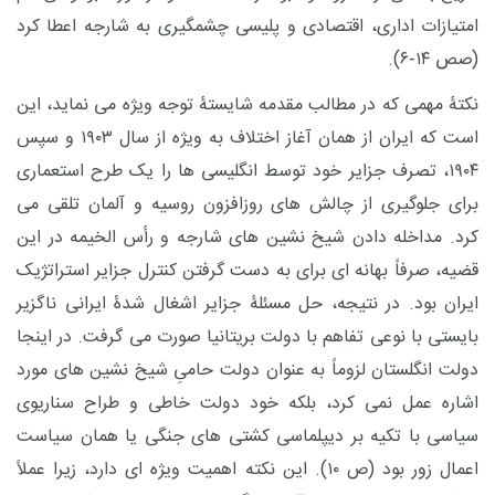
امتیازات اداری، اقتصادی و پلیسی چشمگیری به شارجه اعطا کرد
(صص ۱۴-۶).
نکتۀ مهمی که در مطالب مقدمه شایستۀ توجه ویژه می نماید، این
است که ایران از همان آغاز اختلاف به ویژه از سال ۱۹۰۳ و سپس
۱۹۰۴، تصرف جزایر خود توسط انگلیسی ها را یک طرح استعماری
برای جلوگیری از چالش های روزافزون روسیه و آلمان تلقی می
کرد. مداخله دادن شیخ نشین های شارجه و رأس الخیمه در این
قضیه، صرفاً بهانه ای برای به دست گرفتن کنترل جزایر استراتژیک
ایران بود. در نتیجه، حل مسئلۀ جزایر اشغال شدۀ ایرانی ناگزیر
بایستی با نوعی تفاهم با دولت بریتانیا صورت می گرفت. در اینجا
دولت انگلستان لزوماً به عنوان دولت حامیِ شیخ نشین های مورد
اشاره عمل نمی کرد، بلکه خود دولت خاطی و طراح سناریوی
سیاسی با تکیه بر دیپلماسی کشتی های جنگی یا همان سیاست
اعمال زور بود (ص ۱۰). این نکته اهمیت ویژه ای دارد، زیرا عملاً