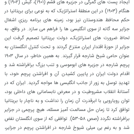
ایجاد پست های گمرکی در جزیره های قشم (۱۹۰۱)، کیش (۱۹۰۲) و
هنگام (۱۹۰۳) در این منطقۀ استراتژیک که به نوعی برای بریتانیا در
حکم محافظ هندوستان نیز بود، زمینه های برنامه ریزیِ اشغال
جزایر سه گانه از سوی انگلیسی ها را فراهم می سازد. در واقع، به
لحاظ ضرورت های استراتژیک، دولت بریتانیا تصمیم گرفت این
جزایر از حوزۀ اقتدار ایران منتزع گردند و تحت کنترل انگلستان به
عنوان حامی شیخ شارجه قرار گیرند. به همین خاطر، در سال ۱۹۰۳
پرچم شارجه در جزیره های ابوموسی و تنب بزرگ برافراشته شد و
اقدام دولت ایران در پایین کشیدن آن و افراشتن پرچم خود، با
تهدیدِ توسل به زور از جانب انگلیسی ها مواجه گردید. ایران که در
آستانۀ انقلاب مشروطیت و در معرض نابسامانی های داخلی بود،
توان رویارویی با ابرقدرت آن زمان را نداشت و به ناچار با بریتانیا
توافق کرد تا زمان حل مسالمت آمیز مسئله، هیچ پرچمی در جزایر
برافراشته نگردد (صص ۵۸-۵۳). توافقی که از سوی انگلستان نقض
شد و به رغم بی میلی شیوخ شارجه در افراشتن پرچم در جزایر،