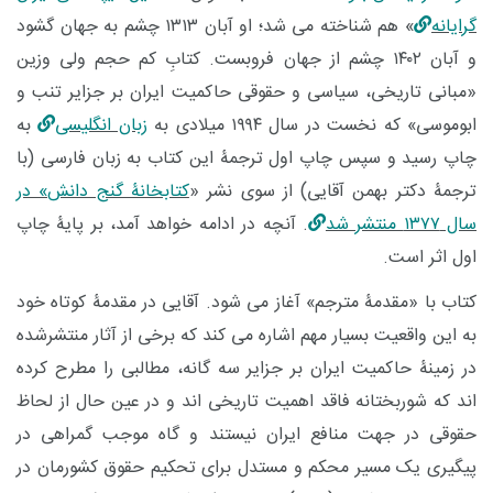
گرایانه
» هم شناخته می شد؛ او آبان ۱۳۱۳ چشم به جهان گشود
و آبان ۱۴۰۲ چشم از جهان فروبست. کتابِ کم حجم ولی وزین
«مبانی تاریخی، سیاسی و حقوقی حاکمیت ایران بر جزایر تنب و
ابوموسی» که نخست در سال ۱۹۹۴ میلادی به
زبان انگلیسی
به
چاپ رسید و سپس چاپ اول ترجمۀ این کتاب به زبان فارسی (با
ترجمۀ دکتر بهمن آقایی) از سوی نشر «
کتابخانۀ گنج دانش» در
سال ۱۳۷۷ منتشر شد
. آنچه در ادامه خواهد آمد، بر پایۀ چاپ
اول اثر است.
کتاب با «مقدمۀ مترجم» آغاز می شود. آقایی در مقدمۀ کوتاه خود
به این واقعیت بسیار مهم اشاره می کند که برخی از آثار منتشرشده
در زمینۀ حاکمیت ایران بر جزایر سه گانه، مطالبی را مطرح کرده
اند که شوربختانه فاقد اهمیت تاریخی اند و در عین حال از لحاظ
حقوقی در جهت منافع ایران نیستند و گاه موجب گمراهی در
پیگیری یک مسیر محکم و مستدل برای تحکیم حقوق کشورمان در