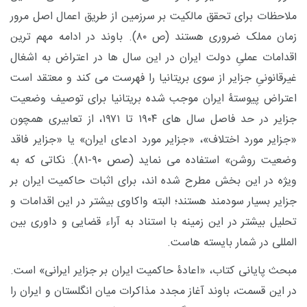
ملاحظات برای تحقق مالکیت بر سرزمین از طریق اعمال اصل مرور
زمان مملک ضروری هستند (ص ۸۰). باوند در ادامه مهم ترین
اقدامات عملیِ دولت ایران در این سال ها در اعتراض به اشغال
غیرقانونیِ جزایر از سوی بریتانیا را فهرست می کند و معتقد است
اعتراض پیوستۀ ایران موجب شده بریتانیا برای توصیف وضعیت
جزایر در حد فاصل سال های ۱۹۰۴ تا ۱۹۷۱، از تعابیری همچون
«جزایر مورد اختلاف»، «جزایر مورد ادعای ایران» یا «جزایر فاقد
وضعیت روشن» استفاده می نماید (صص ۹۰-۸۱). نکاتی که به
ویژه در این بخش مطرح شده اند، برای اثبات حاکمیت ایران بر
جزایر بسیار سودمند هستند؛ البته واکاوی بیشتر در این اقدامات و
تحلیل بیشتر در این زمینه با استناد به آراء قضایی و داوری بین
المللی در شمار بایسته هاست.
مبحث پایانی کتاب، «اعادۀ حاکمیت ایران بر جزایر ایرانی» است.
در این قسمت، باوند آغاز مجدد مذاکرات میان انگلستان و ایران را