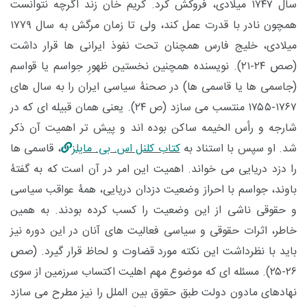
سال ۱۷۴۷ میلادی، فروکش کرد. کریم خان زند اگرچه نتوانست
همچون نادر با قدرت عمل کند، ولی تا زمان مرگش به سال ۱۷۷۹
میلادی، خلیج فارس همچنان تحت نفوذ ایرانی ها قرار داشت
(صص ۲۴-۲۱). نویسنده همچنین نخستین ظهورِ جواسم یا قواسم
(جاسمی ها یا قاسمی ها) در صحنۀ سیاسی ایران را به سال های
۱۷۶۷-۱۷۵۵ منتسب می سازد (ص ۲۴). یعنی همان قبیله ای که در
شارجه و رأس الخیمه ساکن بوده اند و پیش تر اهمیت آن ذکر
شد. او سپس با استناد به
کتاب کلنل اس. بی. مایلز
، قاسمی ها
را دزد دریایی می خواند. اهمیت این امر در آن است که به گفتۀ
باوند، جواسم با احراز وضعیت دزدان دریایی، همۀ عواقب سیاسی
و حقوقی ناشی از این وضعیت را کسب کرده بودند. به همین
خاطر، اثرات حقوقی و سیاسی فعالیت های آنان در این دوره نیز
باید با نظرداشت این نکته مورد قضاوت و لحاظ قرار گیرد. (صص
۲۶-۲۵). مسئله ای که موضوع مهم
اهلیت اکتساب سرزمین از سوی
نهادهای مادون دولت طبق حقوق بین الملل را نیز مطرح می سازد