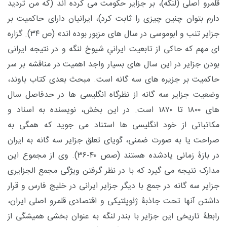
قلمرو اصلی (لنگه)، بر جزایر حکومت می کرده اند (که من تردید
دارم بتوان چنین چیزی را ثابت کرد)، ایرانیان دارای حاکمیت بر
جزایر تنب و ابوموسی در سال های مزبور بوده اند» (ص ۳۴). گزاره
ای مهم که حاکی از تابعیت ایرانیِ شیوخ لنگه و در نتیجه ایرانی
بودن جزایر در این سال های بسیار واجد اهمیت در مناقشه بر سر
حاکمیت بر جزیره های سه گانه است. مبحث بعدی کتاب باوند،
وضعیت جزایر سه گانه از نظرگاه انگلیسی ها در حدفاصل سال
های ۱۸۰۰ تا ۱۸۷۰ است. در این بخش، نویسنده به اسناد و
مکاتباتی از خود انگلیسی ها استناد می جوید که همگی به
صراحت یا به صورت ضمنی، گویای تعلق جزایر سه گانه به ایران
در بازۀ زمانی یادشده هستند (صص ۴۰-۳۶). وی از مجموع این
مدارک نتیجه می گیرد که با در نظر گرفتن ویژگی مجمع الجزایری
جزایر سه گانه در جمع با دیگر جزایر ایرانی در خلیج فارس و قرار
داشتن آنها تحت جاذبۀ ژئوپلتیکی و اقتصادی قلمرو اصلی ایران،
رابطۀ تاریخی این جزایر با بندر لنگه به عنوان بخشی همیشگی از