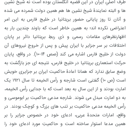
طرف اصلیِ ایران در این قضیه انگلستان بوده است نه شیخ نشین
ها و البته نمایندۀ شیخ نشین ها هم همین دولت شمرده می شده
و آنان تا روز پایانی حضور بریتانیا در خلیج فارس به این امر
اعتراضی نکرده اند؛ به همین خاطر است که باوند چندین بار به
اظهارنظرهای مقامات رسمی و ذی ربطِ بریتانیا دائر بر پایان
اختلافات بر سر جزایر با ایران پیش و پس از خروج نیروهای آن
دولت از خلیج فارس اشاره می کند (صص ۱۴-۱۰). در واقع، پایان
حرکت استعماری بریتانیا در خلیج فارس، نتیجه ای جز بازگشت به
وضع سابق ندارد که همانا اعادۀ حاکمیت ایران بر جزایری خویش
است (ص ۱۰) گفتنی است شارجه و رأس الخیمه تا سال ۱۹۲۱ یک
امارت بودند و از این سال به بعد است که با جدایی رأس الخیمه،
به دو امارت مبدل می شوند. شارجه مدعی حاکمیت بر ابوموسی و
رأس الخیمه مدعی حاکمیت بر تنب های بزرگ و کوچک بودند. در
واقع، امارات متحدۀ عربی، ادعای خود در خصوص جزایر را بر
همین مدعا استوار ساخته است و حاکمیتِ مورد ادعای خود را