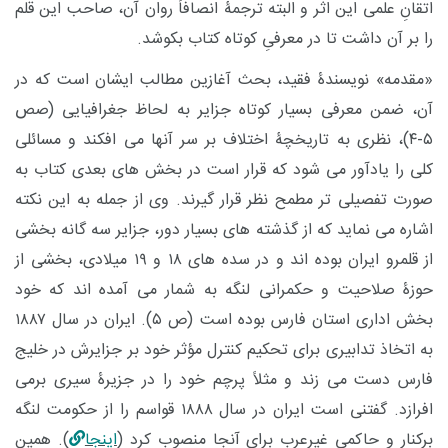
اتقانِ علمی این اثر و البته ترجمۀ انصافاً روان آن، صاحب این قلم
را بر آن داشت تا در معرفیِ کوتاه کتاب بکوشد.
«مقدمه» نویسندۀ فقید، بحث آغازین مطالب ایشان است که در
آن، ضمن معرفی بسیار کوتاه جزایر به لحاظ جغرافیایی (صص
۵-۴)، نظری به تاریخچۀ اختلاف بر سر آنها می افکند و مسائلی
کلی را یادآور می شود که قرار است در بخش های بعدی کتاب به
صورت تفصیلی تر مطمح نظر قرار گیرند. وی از جمله به این نکته
اشاره می نماید که از گذشته های بسیار دور، جزایر سه گانه بخشی
از قلمرو ایران بوده اند و در سده های ۱۸ و ۱۹ میلادی، بخشی از
حوزۀ صلاحیت و حکمرانی لنگه به شمار می آمده اند که خود
بخش اداری استان فارس بوده است (ص ۵). ایران در سال ۱۸۸۷
به اتخاذ تدابیری برای تحکیم کنترل مؤثر خود بر جزایرش در خلیج
فارس دست می زند و مثلاً پرچم خود را در جزیرۀ سیری برمی
افرازد. گفتنی است ایران در سال ۱۸۸۸ قواسم را از حکومت لنگه
برکنار و حاکمی غیرعرب برای آنجا منصوب کرد (
اینجا
). همین