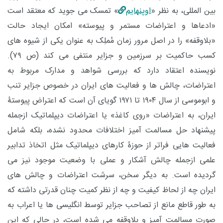
بین المللی، به نظر «
اوپنهایم
» تمسک می جوید که معتقد است
«ادعاها و اعتراضات مستمر و پیوسته» امکان ایجاد حالت
«بلاوقفه» را در اصل مرور زمان مُملِک به عنوان یکی از شیوه های
کسب حاکمیت بر سرزمین و جزایر منتفی می کند (ص ۷۹).
نویسنده اعتقاد دارد که بررسی شواهد و مدارک مربوط به
اعتراضات، چالش ها و فعالیت های ایران در خصوص جزایر تنب
و ابوموسی از سال ۱۹۰۴ تا ۱۹۷۱ گویای آن است که اعتراض پیوستۀ
ایران، به اعتراضات «روی کاغذ» یا اعتراضات دیپلماتیک ازجمله
پیشنهاد حل مسالمت آمیز اختلافات محدود نشده، بلکه شامل
فعالیت هایی فراتر از حوزۀ کارهای دیپلماتیک مثل اتخاذ تدابیر
علمی ازجمله چالش آشکار و عملی با وضعیت موجود نیز می
گردیده است. به دیگر سخن، سرشت اعتراضات و چالش های
ایران چه از لحاظ کیفیت و چه از نظر کمیت چنان قدرتی داشته که
به طور قاطع مانع از تصاحب جزایر توسط انگلیسی ها یا اعراب به
صورت مسالمت آمیز و بلاوقفه می شده است، در حالی که این