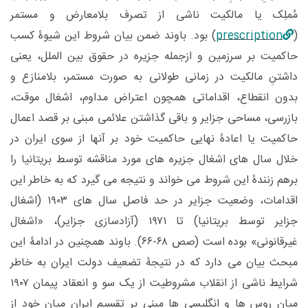
مُملِک یا مالکیت ناشی از تصرف بلامعارض و مستمر
(
prescription
) بود. باوند ضمن بیان شروط این شیوۀ کسب
حاکمیت بر سرزمین و ازجمله جزیره در حقوق بین الملل، یعنی
داشتنِ مالکیت در زمانی طولانی به صورت مستمر، بلامنازع و
بدون انقطاع، اقداماتی همچون اعتراض مداوم، اشغال موقت،
بازرسی، مساحی جزایر و باقی گذاشتن علائمی مبنی بر قصد اعمال
حاکمیت یا اعادۀ نهایی حاکمیت خود بر آنها از سوی ایران در
خلال سال های اشغال جزیره های مورد مناقشه توسط بریتانیا را
برهم زنندۀ این شروط می خواند و نتیجه می گیرد که به خاطر این
اقدامات، وضعیت جزایر در حد فاصل سال های ۱۹۰۳ (اشغال
جزایر توسط بریتانیا) تا ۱۹۷۱ (آزادسازی جزایر)، «اشغال
غیرقانونی» بوده است (صص ۶۸-۶۶). باوند همچنین در ادامۀ این
مبحث بیان می دارد که در نتیجۀ تضعیف دولت ایران به خاطر
شرایط ناشی از انقلاب مشروطیت از یک سو و انعقاد پیمان ۱۹۰۷
میان روس ها و انگلیسی ها مبنی بر تقسیم ایران میان خود از