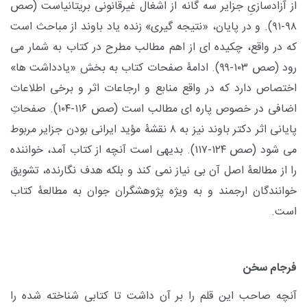
از آزادسازیِ جزایر سه گانه از اشغال غیرقانونی بریتانیاست (صص
۹۸-۹۱). و در پایان، «نتیجه گیری» زنده یاد باوند از مباحث است
که در واقع، چکیده ای از اهم مطالب مطرح در کتاب به شمار می
رود (صص ۱۰۳-۹۹). ادامۀ صفحات کتاب به بخش «یادداشت ها»
اختصاص دارد که در واقع منابع و ارجاعات اثر و برخی اطلاعات
اضافی در خصوص پاره ای مطالب است (صص ۱۱۶-۱۰۴). صفحاتِ
پایانی اثر دکتر باوند نیز به ۸ نقشۀ مؤید ایرانی بودن جزایر مربوط
می شود (صص ۱۲۴-۱۱۷). بدیهی است آنچه از کتاب آمد، خواننده
را از مطالعۀ اصل آن بی نیاز نمی کند و بلکه هدف نگارنده، تشویق
خوانندگان ارجمند و به ویژه پژوهشگران جوان به مطالعۀ کتاب
است.
فرجام سخن
آنچه صاحب این قلم را بر آن داشت تا کتابی شناخته شده را