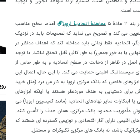
ستقیم و نامطمئن است، مستلزم ارائه شواهد تجربی و توجیه
اسب است.
 ۳ مادۀ ۵
معاهدۀ اتحادیۀ اروپا
آمده، سطح مناسب
 تعیین می کند و تصریح می نماید که تصمیمات باید در نزدیک
یگر، اتحادیه فقط زمانی باید مداخله کند که اهداف مدنظر در
یی یا به طور جمعی) به طور کافی قابل تحقق نباشد. با توجه
ین اصل در ظاهر از دخالت در سطح اتحادیه و به طور خاص از
ی سیستماتیک اقلیمی حمایت می کند. با این حال، اعمال این
زارهای خاصی که بانک مرکزی اروپا به کار می برد (مثل خرید
روی
وش برای دستیابی به هدف موردنظر هستند یا اینکه ابزارهای
یا ابتکارات سایر نهادهای اتحادیه (مانند کمیسیون اروپا) می
انونیِ مأموریت محدود بانک مرکزی، همان هدف را تأمین کنند.
 اقلیمی دارای آثار اقتصادی و توزیعی گسترده ای هستند که
کراتیک باشد، نه بانک های مرکزی تکنوکرات و مستقل.