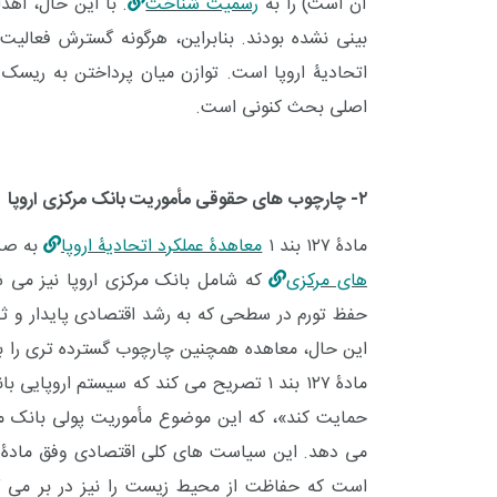
آن است) را به
رسمیت شناخت
. با این حال، اهد
بینی نشده بودند. بنابراین، هرگونه گسترش فعالی
اتحادیۀ اروپا است. توازن میان پرداختن به ریس
اصلی بحث کنونی است.
۲- چارچوب های حقوقی مأموریت بانک مرکزی اروپا
مادۀ ۱۲۷ بند ۱
معاهدۀ عملکرد اتحادیۀ اروپا
به صر
های مرکزی
که شامل بانک مرکزی اروپا نیز می شو
حفظ تورم در سطحی که به رشد اقتصادی پایدار و ثب
این حال، معاهده همچنین چارچوب گسترده تری را برا
مادۀ ۱۲۷ بند ۱ تصریح می کند که سیستم ار
حمایت کند»، که این موضوع مأموریت پولی بانک مرکزی
می دهد. این سیاست های کلی اقتصادی وفق مادۀ ۳ بند ۳
است که حفاظت از محیط زیست را نیز در بر می گیر