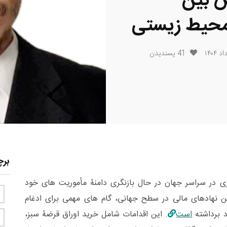
ض بین
محیط زیستی
41
پسندیدن
بر
زی در سراسر جهان در حال بازنگری دامنۀ مأموریت های خود
رین نهادهای مالی در سطح جهانی، گام های مهمی برای ادغام
د برداشته
است
. این اقدامات شامل خرید اوراق قرضۀ سبز،