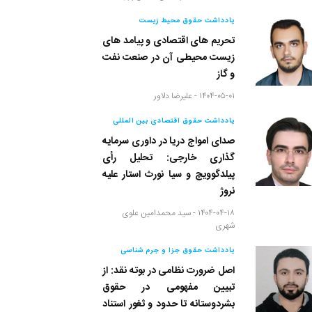
یادداشت حقوق محیط زیست
تحریم های اقتصادی و پیامد های
زیست محیطی آن در صنعت نفت
و گاز
۱۴۰۴-۰۵-۰۱ -
علیرضا دلاور
یادداشت حقوق اقتصادی بین المللی
صدای امواج دریا در داوری سرمایه
گذاری خارجی: تحلیل رأی
پیلدگوویچ و سیا نورث استار علیه
نروژ
۱۴۰۴-۰۴-۱۸ -
سید محمدامین علوی
شهری
یادداشت حقوق جزا و جرم شناسی
اصل ضرورت نظامی در بوته نقد: از
تبیین مفهومی در حقوق
بشردوستانه تا حدود و ثغور استناد