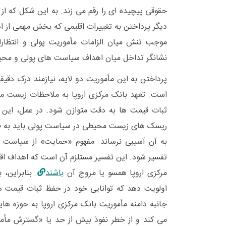
حقوقی پیچیده ای را رقم می زند. به این شکل که 
دیگر پرداختن به تغییرات اقلیمی که بخش مهمی از 
موجب تنش میان الزامات مأموریت پولی و انتظ
نشانگر تداخل میان اهداف سیاست های پولی و محیط
پرداختن به این مأموریت دو لایه، نیازمند درک دقیق
است. تعهد بانک مرکزی اروپا به ملاحظات زیست مح
ثبات قیمت ها به دقت متوازن شود. در عمل، این بد
+
0
+
2
+
ریسک های زیست محیطی در سیاست پولی باید به طو
گزارش
پرونده
معرفی منا
به آن آسیبی نرساند. مفهوم «حمایت» از سیاست 
تفسیر شود. این تفسیر مستلزم آن است که اهداف اقلی
مرکزی اروپا همسو یا مروج آن
باشند
. بنابراین،
اولویت دهد که توانایی خود در حفظ ثبات قیمت ه
جانبه دامنه مأموریت بانک مرکزی اروپا به حوزه ها
+
2
+
1
+
می کند و از خطر نفوذ بیش از حد یا «گسترش مأ
گفت و گو
معرفی کتاب های حقوقی
حقوق