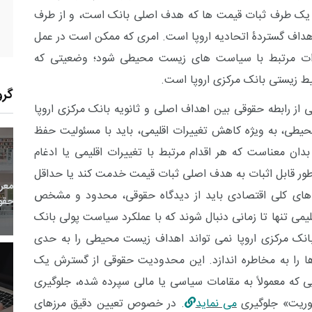
از یک طرف ثبات قیمت ها که هدف اصلی بانک است، و از طرف
اهداف گستردۀ اتحادیه اروپا است. امری که ممکن است در عمل
ارات مرتبط با سیاست های زیست محیطی شود؛ وضعیتی که
 زیستی بانک مرکزی اروپا است.
گرو
ی از رابطه حقوقی بین اهداف اصلی و ثانویه بانک مرکزی اروپا
یطی، به ویژه کاهش تغییرات اقلیمی، باید با مسئولیت حفظ
ان معناست که هر اقدام مرتبط با تغییرات اقلیمی یا ادغام
18
+
0
+
0
ر قابل اثبات به هدف اصلی ثبات قیمت خدمت کند یا حداقل
معر
بع اینترنتی
راهنما
خبر
های کلی اقتصادی باید از دیدگاه حقوقی، محدود و مشخص
حقو
می تنها تا زمانی دنبال شوند که با عملکرد سیاست پولی بانک
 بانک مرکزی اروپا نمی تواند اهداف زیست محیطی را به حدی
ا را به مخاطره اندازد. این محدودیت حقوقی از گسترش یک
یی که معمولاً به مقامات سیاسی یا مالی سپرده شده، جلوگیری
11
+
87
+
2
موریت» جلوگیری
می نماید
. در خصوص تعیین دقیق مرزهای
 و هنر
رویداد
فراخوان مقاله