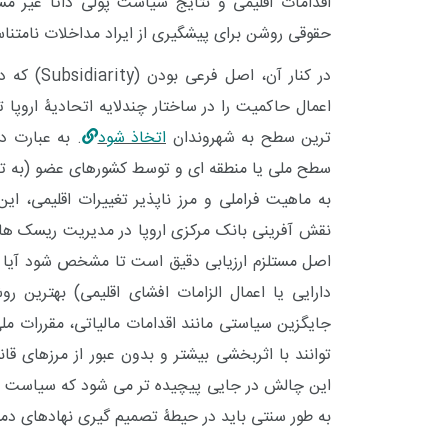
اقدامات اقلیمی و نتایج سیاست پولی ذاتاً غیر م
حقوقی روشن برای پیشگیری از ایراد مداخلات نامتن
در کنار آن، اصل فرعی بودن
(Subsidiarity)
که در بند
اعمال حاکمیت را در ساختار چندلایه اتحادیۀ اروپا
ترین سطح به شهروندان
اتخاذ شود
. به عبارت د
سطح ملی یا منطقه ای و توسط کشورهای عضو (به تنها
به ماهیت فراملی و مرز ناپذیر تغییرات اقلیمی، ا
نقش آفرینی بانک مرکزی اروپا در مدیریت ریسک ها
اصل مستلزم ارزیابی دقیق است تا مشخص شود آیا اب
دارایی یا اعمال الزامات افشای اقلیمی) بهترین ر
جایگزین سیاستی مانند اقدامات مالیاتی، مقررات ملی 
توانند با اثربخشی بیشتر و بدون عبور از مرزهای ق
این چالش در جایی پیچیده تر می شود که سیاست های
به طور سنتی باید در حیطۀ تصمیم گیری نهادهای دمو