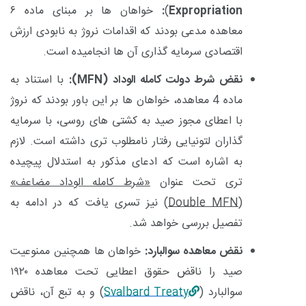
Expropriation
)
:
خواهان ها بر مبنای ماده
۶
معاهده مدعی بودند که اقدامات نروژ به نابودی ارزش
اقتصادی سرمایه گذاری آن ها انجامیده است.
نقض شرط دولت کامله الوداد (
MFN
):
با استناد به
ماده 4 معاهده، خواهان ها بر این باور بودند که نروژ
با اعطای مجوز صید به کشتی های روسی، با سرمایه
گذاران لتونیایی رفتار نامطلوب تری داشته است.
لازم
به اشاره است که ادعای مذکور به استدلال پیچیده
تری تحت عنوان
«شرط کامله الوداد مضاعف»
(
Double MFN
)
نیز تسری یافت که در ادامه به
تفصیل بررسی خواهد شد.
نقض معاهده سوالبارد:
خواهان ها همچنین ممنوعیت
صید را ناقض حقوق اعطایی تحت معاهده
۱۹۲۰
سوالبارد (
Svalbard Treaty
) و به تبع آن، ناقض