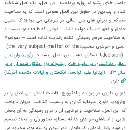
«اصل طلای پشتوانه پول» پرداخت. این اصل، یک اصل شناخته
شده و بنیادین در حقوق بین الملل عمومی است که به صلاحیت
محاکم و دیوان های بین المللی در شرایطی می پردازد که تعیین
حقوق و تعهدات یک دولت ثالث – دولتی که طرف دعوا نیست و
به صلاحیت مرجع رسیدگی کننده رضایت نداده است – «موضوع
اصلی و جوهری تصمیم»
(the very subject-matter of the
decision)
را تشکیل دهد. این اصل ریشه در
رأی دیوان بین
المللی دادگستری در قضیه طلای پشتوانه پول منتقل شده از رم در
سال
۱۹۴۳ (
ایتالیا علیه فرانسه، انگلستان و ایالات متحده آمریکا)
دارد.
دیوان داوری در پرونده پیلدگوویچ، قابلیت اعمال این اصل را در
چارچوب داوری سرمایه گذاری به رسمیت شناخت. دیوان دریافت
که این اصل، صلاحیت و توانایی آن را برای رسیدگی به آن بخش
هایی از ادعاهای خواهان ها که مستلزم صدور رأی و اتخاذ تصمیم
در مورد رفتار ادعایی غیرقانونی فدراسیون روسیه بود، محدود می