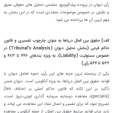
رأی دیوان در پرونده پیلدگوویچ، متضمن تحلیل های حقوقی عمیق
و دقیقی در خصوص موضوعات متعددی است که در این بخش به
مهم ترین آن ها پرداخته می شود.
الف) حقوق بین الملل دریاها به عنوان چارچوب تفسیری و قانون
حاکم فرعی
(بخش تحلیل دیوان
(Tribunal's Analysis)
در
خصوص مسئولیت
(Liability)
، به ویژه بندهای
۴۴۶
تا
۴۸۳
و
۵۳۲
تا
۵۴۴ رأی)
یکی از برجسته ترین جنبه های این رأی، نحوه تعامل دیوان با
قواعد حقوق بین الملل دریاها، به ویژه آنکلوس، است. دیوان ضمن
تأکید بر این نکته که قانون حاکم اصلی بر اختلاف
(lex
specialis)
، معاهده دوجانبه سرمایه گذاری لتونی-نروژ است،
تصریح نمود که برای تفسیر و اعمال مفاد این معاهده، می تواند و
باید سایر قواعد مرتبط حقوق بین الملل، از جمله آنکلوس، معاهده