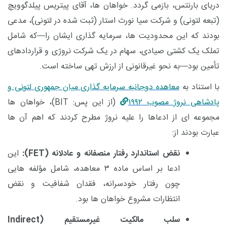
دریای بارنتس، بازمی گردد.
خواهان ها، آقای پیتریس پیلدگوویچ
(تبعه لتونی) و شرکت سیا نورث استار (ثبت شده در لتونی)، مدعی
بودند که این محدودیت ها، سرمایه گذاری ایشان را—که شامل
تملک یک کشتی صیادی، سهام در یک شرکت نروژی و قراردادهای
تأمین بود—به نحو غیرقانونی از ارزش تهی ساخته است.
با استناد به
معاهده دوجانبه سرمایه گذاری میان جمهوری لتونی و
پادشاهی نروژ مصوب ۱۹۹۲
(
از این پس:
BIT
)،
خواهان ها
مجموعه ای از ادعاها را علیه نروژ مطرح کردند که اهم آن ها
عبارت بودند از:
نقض استاندارد رفتار منصفانه و عادلانه (
FET
):
این
ادعا بر اساس ماده
۳
معاهده، شامل مؤلفه هایی
چون رفتار خودسرانه، فقدان شفافیت و نقض
انتظارات مشروع خواهان ها بود.
سلب مالکیت غیرمستقیم (
Indirect