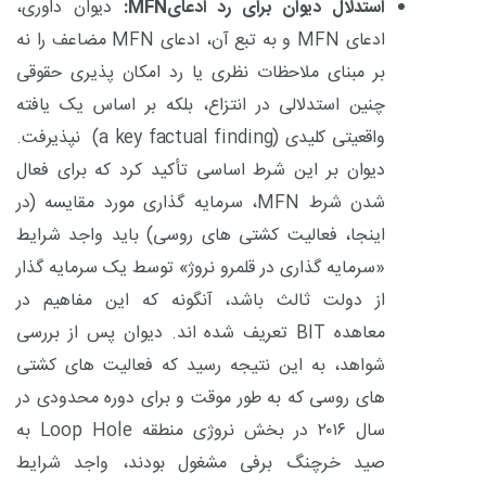
استدلال دیوان برای رد ادعای
MFN
:
دیوان داوری،
ادعای
MFN
و به تبع آن، ادعای
MFN
مضاعف را نه
بر مبنای ملاحظات نظری یا رد امکان پذیری حقوقی
چنین استدلالی در انتزاع، بلکه بر اساس یک یافته
واقعیتی کلیدی
(a key factual finding)
نپذیرفت.
دیوان
بر این شرط اساسی تأکید کرد که برای فعال
شدن شرط
MFN
، سرمایه گذاری مورد مقایسه (در
اینجا، فعالیت کشتی های روسی) باید واجد شرایط
«سرمایه گذاری در قلمرو نروژ» توسط یک سرمایه گذار
از دولت ثالث باشد، آنگونه که این مفاهیم در
معاهده
BIT
تعریف شده اند. دیوان پس از بررسی
شواهد، به این نتیجه رسید که فعالیت های کشتی
های روسی که به طور موقت و برای دوره محدودی در
سال
۲۰۱۶
در بخش نروژی منطقه
Loop Hole
به
صید خرچنگ برفی مشغول بودند، واجد شرایط