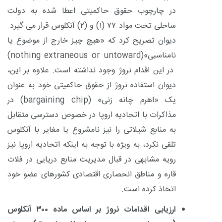
در چارچوب حقوق حاکمیتی اعطا شده به دولت
ساحلی تحت مواد
۷۷ (۱)
و (
۲)
آنکلوس قرار می گیرد.
دیوان تصریح کرد که «هیچ چیز خارج از موضوع یا
نامناسبی»
(nothing extraneous or untoward)
در این اقدام نروژ وجود نداشته است. علاوه بر این،
دیوان استفاده نروژ از حقوق حاکمیتی خود به عنوان
یک «اهرم چانه زنی»
(bargaining chip)
در
مذاکرات با اتحادیه اروپا در خصوص دسترسی متقابل
به منابع شیلاتی را نیز نامشروع یا مغایر با آنکلوس
تلقی نکرد، به ویژه با توجه به اینکه اتحادیه اروپا نیز
رویه مشابهی در قبال مدیریت منابع دریایی در فلات
قاره و مناطق انحصاری اقتصادی کشورهای عضو خود
اتخاذ کرده است.
ارزیابی اقدامات نروژ بر اساس ماده
۳۰۰
آنکلوس