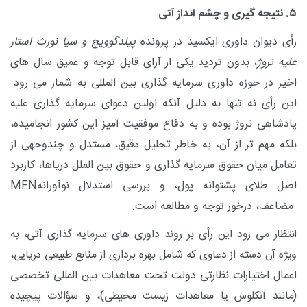
۵
.
نتیجه گیری و چشم انداز آتی
رأی دیوان داوری ایکسید در پرونده
پیلدگوویچ و سیا نورث استار
علیه نروژ
، بدون تردید یکی از آرای قابل توجه و عمیق سال های
اخیر در حوزه داوری سرمایه گذاری بین المللی به شمار می رود.
این رأی نه تنها به دلیل آنکه اولین دعوای سرمایه گذاری علیه
پادشاهی نروژ بوده و به دفاع موفقیت آمیز این کشور انجامیده،
بلکه مهم تر از آن، به خاطر تحلیل دقیق، مستدل و چندوجهی از
تعامل میان حقوق سرمایه گذاری و حقوق بین الملل دریاها، کاربرد
اصل طلای پشتوانه پول، و بررسی استدلال نوآورانه
MFN
مضاعف، درخور توجه و مطالعه است.
انتظار می رود این رأی بر روند داوری های سرمایه گذاری آتی، به
ویژه آن دسته از دعاوی که شامل بهره برداری از منابع طبیعی دریایی،
اعمال اختیارات نظارتی دولت تحت معاهدات بین المللی تخصصی
(مانند آنکلوس یا معاهدات زیست محیطی)، و سؤالات پیچیده