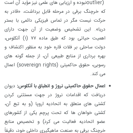
outlier)
نبوده و ارزیابی های علمی نیز مؤید آن است
که خرچنگ برفی در مرحله قابل برداشت، «قادر به
حرکت نیست مگر در تماس فیزیکی دائمی با بستر
دریا». این تشخیص وضعیت از آن جهت دارای
اهمیت حیاتی بود که طبق ماده
۷۷ (۱)
آنکلوس،
دولت ساحلی بر فلات قاره خود به منظور اکتشاف و
بهره برداری از منابع طبیعی آن، از جمله گونه های
رسوبی، حقوق حاکمیتی (
sovereign rights
) اعمال
می کند.
اعمال حقوق حاکمیتی نروژ و انطباق با آنکلوس:
دیوان
دریافت که اقدامات نروژ در جهت مستثنی کردن
کشتی های متعلق به اتحادیه اروپا (و به تبع آن،
کشتی خواهان ها که تحت پرچم یکی از کشورهای
عضو اتحادیه فعالیت می کرد) و تخصیص منابع
خرچنگ برفی به صنعت ماهیگیری داخلی خود، دقیقاً