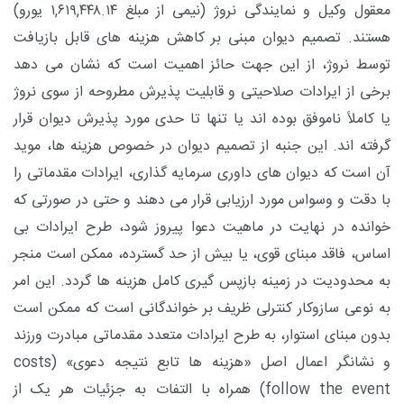
معقول وکیل و نمایندگی نروژ (نیمی از مبلغ
۱,۶۱۹,۴۴۸.۱۴
یورو)
هستند. تصمیم دیوان مبنی بر کاهش هزینه های قابل بازیافت
توسط نروژ، از این جهت حائز اهمیت است که نشان می دهد
برخی از ایرادات صلاحیتی و قابلیت پذیرش مطروحه از سوی نروژ
یا کاملاً ناموفق بوده اند یا تنها تا حدی مورد پذیرش دیوان قرار
گرفته اند. این جنبه از تصمیم دیوان در خصوص هزینه ها، موید
آن است که دیوان های داوری سرمایه گذاری، ایرادات مقدماتی را
با دقت و وسواس مورد ارزیابی قرار می دهند و حتی در صورتی که
خوانده در نهایت در ماهیت دعوا پیروز شود، طرح ایرادات بی
اساس، فاقد مبنای قوی، یا بیش از حد گسترده، ممکن است منجر
به محدودیت در زمینه بازپس گیری کامل هزینه ها گردد. این امر
به نوعی سازوکار کنترلی ظریف بر خواندگانی است که ممکن است
بدون مبنای استوار، به طرح ایرادات متعدد مقدماتی مبادرت ورزند
و نشانگر اعمال اصل «هزینه ها تابع نتیجه دعوی» (
costs
follow the event
) همراه با التفات به جزئیات هر یک از