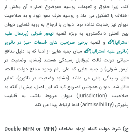
کند، زیرا حقوق و تعهدات روسیه «موضوع اصلی» آن بخش از
اختلاف را تشکیل می داد و روسیه طرف دعوا نبود و به صلاحیت
دیوان نیز رضایت نداده بود. دیوان با ارجاع به رویه قضایی دیوان
بین المللی دادگستری، به ویژه قضیه
تیمور شرقی (پرتغال علیه
استرالیا)
و قضیه
برخی سرزمین های فسفات خیز در نائورو
(نائورو علیه استرالیا)
، میان جنبه هایی از ادعا که به دلیل منافع
حیاتی دولت ثالث غیرقابل رسیدگی هستند (مشابه وضعیت در
تیمور شرقی) و جنبه هایی که علی رغم وجود منافع دولت ثالث،
قابل رسیدگی باقی می مانند (مشابه وضعیت در نائورو)، تمایز
قائل شد. دیوان همچنین تصریح کرد که این اصل، بیش از آنکه به
صلاحیت (
jurisdiction
) دیوان مربوط باشد، به قابلیت
پذیرش
(admissibility)
ادعا ارتباط پیدا می کند.
ج) شرط دولت کامله الوداد مضاعف (
Double MFN or MFN