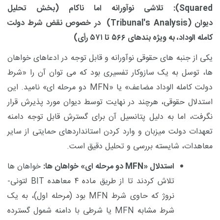
Squared
): تلاشی نوآورانه اما ناکام
(بخش تحلیل
دیوان
(Tribunal's Analysis)
در خصوص نقض شرط دولت
کامله الوداد، به ویژه بندهای
۵۶۶
تا
۵۷۱
رأی)
یکی از جنبه های حقوقی نوآورانه و قابل توجه در ادعاهای خواهان
ها، توسل به یک سازوکار تفسیری بود که می توان آن را «شرط
دولت کامله الوداد مضاعف» یا
«MFN
دو مرحله ای
» نامید. این
استدلال حقوقی، هرچند در نهایت توسط دیوان مورد پذیرش قرار
نگرفت، اما به دلیل پتانسیل آن برای گسترش قابل توجه دامنه
تعهدات دولت میزبان و وارد کردن استانداردهای حمایتی از سایر
معاهدات، شایسته بررسی و تحلیل دقیق است.
استدلال «
MFN
دو مرحله ای» خواهان ها:
خواهان ها
تلاش کردند تا از طریق ماده
۴
معاهده
BIT
لتونی-
نروژ که حاوی شرط
MFN
بود (مرحله اول)، به یک
شرط مشابه
MFN
یا شرطی با دامنه شمول گسترده