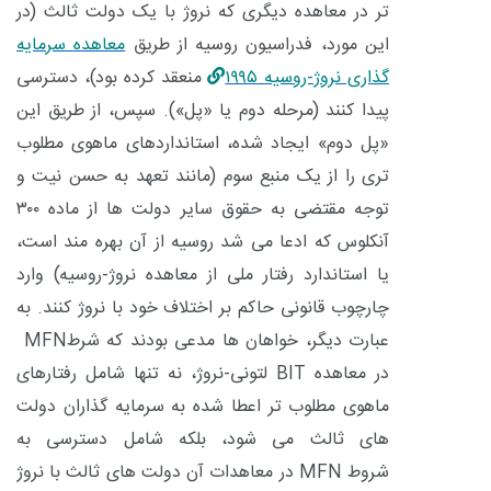
تر در معاهده دیگری که نروژ با یک دولت ثالث (در
این مورد، فدراسیون روسیه از طریق
معاهده سرمایه
گذاری نروژ-روسیه
۱۹۹۵
منعقد کرده بود)، دسترسی
پیدا کنند (مرحله دوم یا «پل»). سپس، از طریق این
«پل دوم» ایجاد شده، استانداردهای ماهوی مطلوب
تری را از یک منبع سوم (مانند تعهد به حسن نیت و
توجه مقتضی به حقوق سایر دولت ها از ماده
۳۰۰
آنکلوس که ادعا می شد روسیه از آن بهره مند است،
یا استاندارد رفتار ملی از معاهده نروژ-روسیه) وارد
چارچوب قانونی حاکم بر اختلاف خود با نروژ کنند. به
عبارت دیگر، خواهان ها مدعی بودند که شرط
MFN
در معاهده
BIT
لتونی-نروژ، نه تنها شامل رفتارهای
ماهوی مطلوب تر اعطا شده به سرمایه گذاران دولت
های ثالث می شود، بلکه شامل دسترسی به
شروط
MFN
در معاهدات آن دولت های ثالث با نروژ