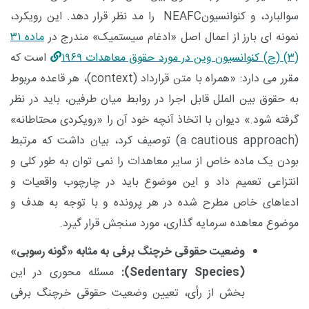
سوالبارد، و کنوانسیون
NEAFC
را مد نظر قرار دهد. این رویکرد،
نمونه ای بارز از اعمال اصل «ادغام سیستمیک» مندرج در
ماده
۳۱
(۳) (
ج) کنوانسیون وین در مورد حقوق معاهدات
۱۹۶۹
است که
مقرر می دارد: «همراه با متن قرارداد (
context
)، هر قاعده مربوط
به حقوق بین الملل قابل اجرا در روابط میان طرفین، باید در نظر
گرفته شود.» دیوان با اتخاذ آنچه خود آن را «رویکردی محتاطانه»
(
a cautious approach
) توصیف کرد، بیان داشت که مرتبط
بودن یک ماده خاص از سایر معاهدات را نمی توان به طور کلی و
انتزاعی تعمیم داد و این موضوع باید در چارچوب واقعیات و
ادعاهای خاص مطرح شده در هر پرونده و با توجه به هدف و
موضوع معاهده سرمایه گذاری، مورد سنجش قرار گیرد.
وضعیت حقوقی خرچنگ برفی به مثابه «گونه رسوبی»
(
Sedentary Species
):
مسئله محوری در این
بخش از رأی، تعیین وضعیت حقوقی خرچنگ برفی