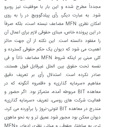
مجدداً مطرح شده و این بار با موفقیت نیز روبرو
شود. به عبارت دیگر، رأی پیلدگوویچ در را به روی
امکان نظری
MFN
مضاعف نبسته است، بلکه صرفاً
در این پرونده خاص، مبنای
حقوقی لازم برای اعمال آن
را مفقود دانسته است. این نکته از آن جهت حائز
اهمیت می شود که دیوان یک حکم حقوقی گسترده و
کلی مبنی بر اینکه شروط
MFN
مضاعف ذاتاً و فی
نفسه تحت حقوق بین الملل غیرقابل قبول هستند،
صادر نکرده است. استدلال رأی بر تعریف دقیق
مفاهیم «سرمایه گذاری» و «قلمرو» آنگونه که در
معاهده
BIT
مربوطه آمده، متمرکز بود. اگر حضور و
فعالیت شرکت های روسی، تعریف «سرمایه گذاری»
مندرج در معاهده
BIT
لتونی-نروژ را برآورده می کرد،
دیوان ممکن بود مجبور شود عمیق تر و به نحو ماهوی
تری به ساختار حقوقی و مبانی نظری ادعای «
MFN