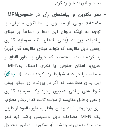
ندید و این ادعا را رد کرد.
نظر دکترین و پیامدهای رأی در خصوص
MFN
مضاعف:
برخی از مفسران و تحلیلگران حقوقی، با
توجه به اینکه دیوان این ادعا را اساساً بر مبنای
واقعیات پرونده (یعنی فقدان یک سرمایه گذاری
روسی قابل مقایسه که بتواند مبنای مقایسه قرار گیرد)
رد کرده است، معتقدند که دیوان به طور قاطع و
صریح، امکان حقوقی یا نظری استناد به
MFN
مضاعف را در همه شرایط رد نکرده است
. (
اینجا
)
این بدان معناست که اگر در پرونده ای دیگر، پیش
شرط های واقعی همچون وجود یک سرمایه گذاری
واقعی و قابل مقایسه از دولت ثالث که از رفتار مطلوب
تری برخوردار شده و این رفتار به طور بالقوه از طریق
یک
MFN
مضاعف قابل دسترسی باشد
)
به نحو
متقاعدکننده ای احراز شوند)، ممکن است این استدلال