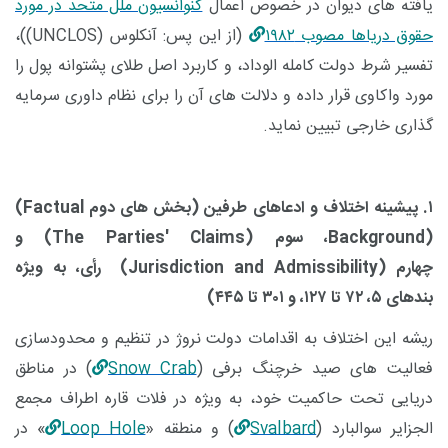
یافته های دیوان در خصوص اعمال
کنوانسیون ملل متحد در مورد
حقوق دریاها مصوب
۱۹۸۲
(از این پس: آنکلوس (
UNCLOS
))،
تفسیر شرط دولت کامله الوداد، و کاربرد اصل طلای پشتوانه پول را
مورد واکاوی قرار داده و دلالت های آن را برای نظام داوری سرمایه
گذاری خارجی تبیین نماید.
۱
.
پیشینه اختلاف و ادعاهای طرفین (
بخش های دوم
(Factual
Background)
، سوم
(The Parties' Claims)
و
چهارم
(Jurisdiction and Admissibility)
رأی، به ویژه
بندهای
۵
،
۷۲
تا
۱۲۷
، و
۳۰۱
تا
۴۴۵
)
ریشه این اختلاف به اقدامات دولت نروژ در تنظیم و محدودسازی
فعالیت های صید خرچنگ برفی
(
Snow Crab
)
د
ر مناطق
دریایی تحت حاکمیت خود، به ویژه در فلات قاره اطراف مجمع
الجزایر سوالبارد
(
Svalbard
)
و منطقه «
Loop Hole
»
در