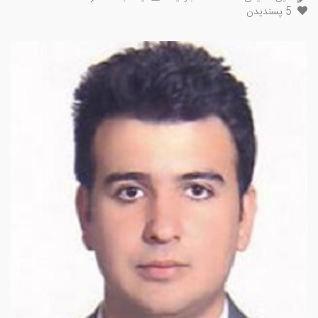
5
پسندیدن