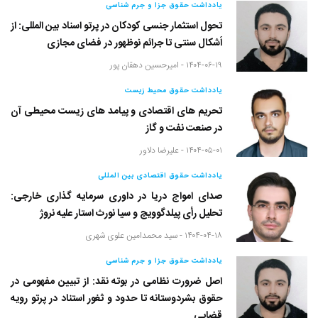
یادداشت حقوق جزا و جرم شناسی
تحول استثمار جنسی کودکان در پرتو اسناد بین المللی: از
اَشکال سنتی تا جرائم نوظهور در فضای مجازی
۱۴۰۴-۰۶-۱۹ -
امیرحسین دهقان پور
یادداشت حقوق محیط زیست
تحریم های اقتصادی و پیامد های زیست محیطی آن
در صنعت نفت و گاز
۱۴۰۴-۰۵-۰۱ -
علیرضا دلاور
یادداشت حقوق اقتصادی بین المللی
صدای امواج دریا در داوری سرمایه گذاری خارجی:
تحلیل رأی پیلدگوویچ و سیا نورث استار علیه نروژ
۱۴۰۴-۰۴-۱۸ -
سید محمدامین علوی شهری
یادداشت حقوق جزا و جرم شناسی
اصل ضرورت نظامی در بوته نقد: از تبیین مفهومی در
حقوق بشردوستانه تا حدود و ثغور استناد در پرتو رویه
قضایی