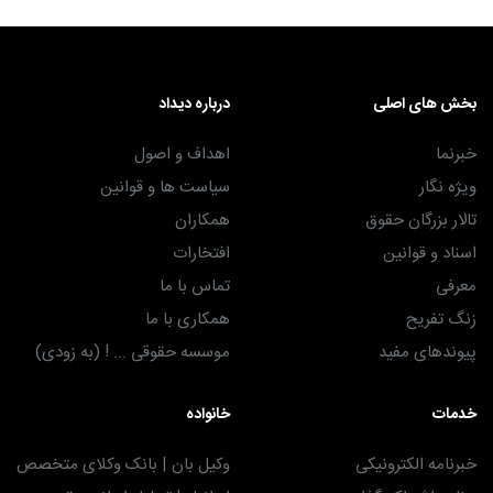
بخش های اصلی
درباره دیداد
خبرنما
اهداف و اصول
ویژه نگار
سیاست ها و قوانین
تالار بزرگان حقوق
همکاران
اسناد و قوانین
افتخارات
معرفی
تماس با ما
زنگ تفریح
همکاری با ما
پیوندهای مفید
موسسه حقوقی ... ! (به زودی)
خدمات
خانواده
خبرنامه الکترونیکی
وکیل بان | بانک وکلای متخصص