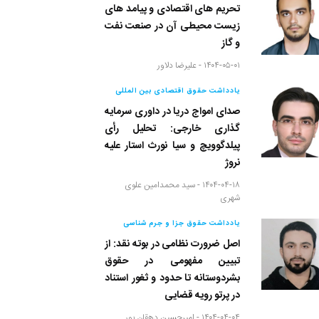
تحریم های اقتصادی و پیامد های
زیست محیطی آن در صنعت نفت
و گاز
۱۴۰۴-۰۵-۰۱ -
علیرضا دلاور
یادداشت حقوق اقتصادی بین المللی
صدای امواج دریا در داوری سرمایه
گذاری خارجی: تحلیل رأی
پیلدگوویچ و سیا نورث استار علیه
نروژ
۱۴۰۴-۰۴-۱۸ -
سید محمدامین علوی
شهری
یادداشت حقوق جزا و جرم شناسی
اصل ضرورت نظامی در بوته نقد: از
تبیین مفهومی در حقوق
بشردوستانه تا حدود و ثغور استناد
در پرتو رویه قضایی
۱۴۰۴-۰۴-۰۴ -
امیرحسین دهقان پور