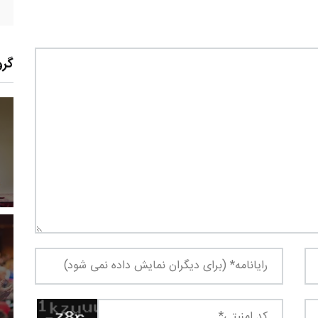
گرو
0
+
0
+
1
زارش
پرونده
معرفی منابع اینترنتی
1
+
1
+
1
 و گو
معرفی کتاب های حقوقی
حقوق و هنر