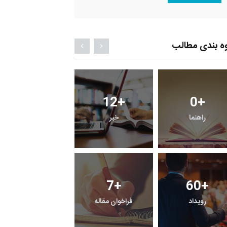
ه بندی مطالب
0
+
12
+
0
+
معرفی کتابخانه های
راهنما
خبر
حقوقی
0
+
7
+
60
+
رویداد
فراخوان مقاله
یادداشت