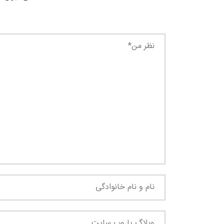
0
+
+
معرفی کتابخانه های
گ
حقوقی
+
0
+
یادداشت
گفت