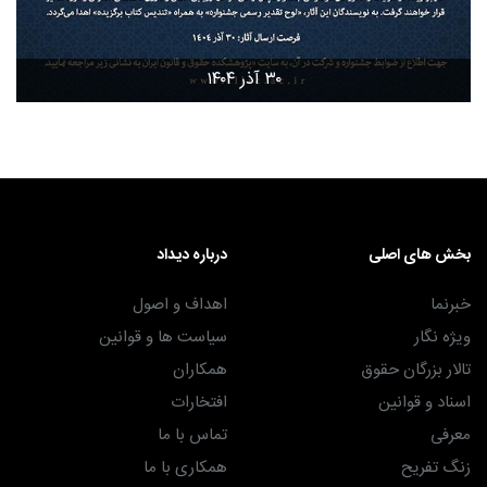
۳۰ آذر ۱۴۰۴
بخش های اصلی
درباره دیداد
خبرنما
اهداف و اصول
ویژه نگار
سیاست ها و قوانین
تالار بزرگان حقوق
همکاران
اسناد و قوانین
افتخارات
معرفی
تماس با ما
زنگ تفریح
همکاری با ما