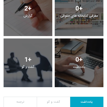
2
+
0
+
معرفی کتابخانه های حقوقی
گزارش
1
+
0
+
یادداشت
گفت و گو
یادداشت
گفت و گو
ترجمه