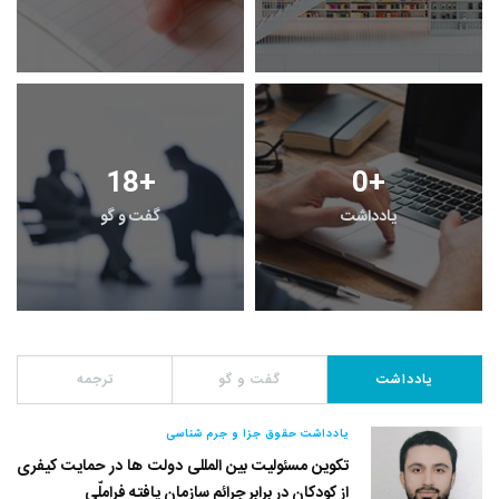
100
+
781
+
رویداد
فراخوان مقاله
یادداشت
گفت و گو
ترجمه
یادداشت حقوق جزا و جرم شناسی
تکوین مسئولیت بین المللی دولت ها در حمایت کیفری
از کودکان در برابر جرائم سازمان یافته فراملّی