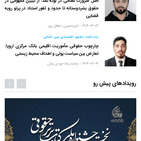
اصل ضرورت نظامی در بوته نقد: از تبیین مفهومی در
حقوق بشردوستانه تا حدود و ثغور استناد در پرتو رویه
قضایی
۱۴۰۴-۰۴-۰۴ -
امیرحسین دهقان پور
یادداشت حقوق اقتصادی بین المللی
چارچوب حقوقی مأموریت اقلیمی بانک مرکزی اروپا:
تعارض بین سیاست پولی و اهداف محیط زیستی
۱۴۰۴-۰۳-۰۹ -
محمدرضا جودی وش
رویدادهای پیش رو