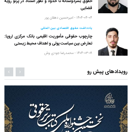
حقوق بشردوستانه تا حدود و ثغور استناد در پرتو رویه
قضایی
۱۴۰۴-۰۴-۰۴ -
امیرحسین دهقان پور
یادداشت حقوق اقتصادی بین المللی
چارچوب حقوقی مأموریت اقلیمی بانک مرکزی اروپا:
تعارض بین سیاست پولی و اهداف محیط زیستی
۱۴۰۴-۰۳-۰۹ -
محمدرضا جودی وش
رویدادهای پیش رو