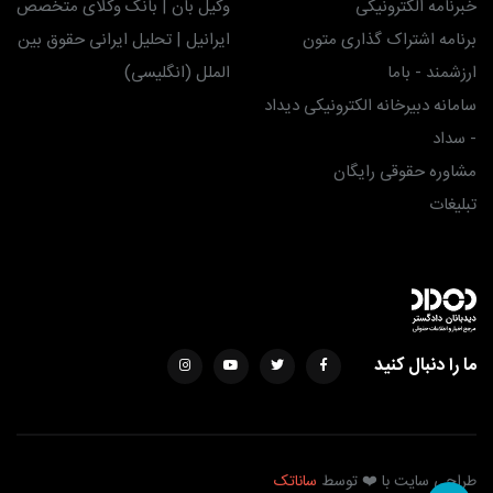
خبرنامه الکترونیکی
وکیل بان | بانک وکلای متخصص
برنامه اشتراک گذاری متون
ایرانیل | تحلیل ایرانی حقوق بین
ارزشمند - باما
الملل (انگلیسی)
سامانه دبیرخانه الکترونیکی دیداد
- سداد
مشاوره حقوقی رایگان
تبلیغات
ما را دنبال کنید
طراحی سایت با ❤️ توسط
ساناتک