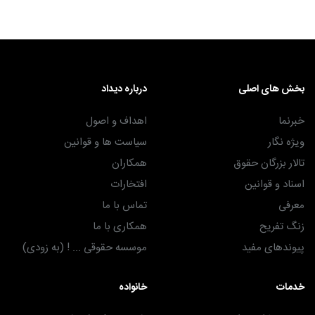
بخش های اصلی
درباره دیداد
خبرنما
اهداف و اصول
ویژه نگار
سیاست ها و قوانین
تالار بزرگان حقوق
همکاران
اسناد و قوانین
افتخارات
معرفی
تماس با ما
زنگ تفریح
همکاری با ما
پیوندهای مفید
موسسه حقوقی ... ! (به زودی)
خدمات
خانواده