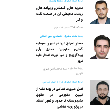
یادداشت حقوق محیط زیست
تحریم های اقتصادی و پیامد های
زیست محیطی آن در صنعت نفت
و گاز
۱۴۰۴-۰۵-۰۱ -
علیرضا دلاور
یادداشت حقوق اقتصادی بین المللی
صدای امواج دریا در داوری سرمایه
گذاری خارجی: تحلیل رأی
پیلدگوویچ و سیا نورث استار علیه
نروژ
۱۴۰۴-۰۴-۱۸ -
سید محمدامین علوی
شهری
یادداشت حقوق جزا و جرم شناسی
اصل ضرورت نظامی در بوته نقد: از
تبیین مفهومی در حقوق
بشردوستانه تا حدود و ثغور استناد
در پرتو رویه قضایی