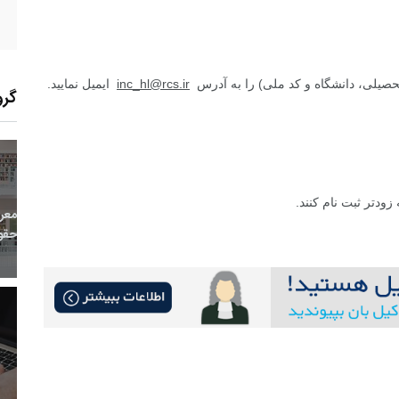
تحصیلی، دانشگاه و کد ملی) را به آدرس
inc_hl@rcs.ir
ایمیل نمایید.
گرو
13
+
0
+
0
ودتر ثبت نام کنند
.
معر
بع اینترنتی
راهنما
خبر
حقو
7
+
60
+
1
 و هنر
رویداد
فراخوان مقاله