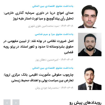
یادداشت حقوق اقتصادی بین المللی
صدای امواج دریا در داوری سرمایه گذاری خارجی:
تحلیل رأی پیلدگوویچ و سیا نورث استار علیه نروژ
۱۴۰۴-۰۴-۱۸ -
سید محمدامین علوی شهری
یادداشت حقوق جزا و جرم شناسی
اصل ضرورت نظامی در بوته نقد: از تبیین مفهومی در
حقوق بشردوستانه تا حدود و ثغور استناد در پرتو رویه
قضایی
۱۴۰۴-۰۴-۰۴ -
امیرحسین دهقان پور
یادداشت حقوق اقتصادی بین المللی
چارچوب حقوقی مأموریت اقلیمی بانک مرکزی اروپا:
تعارض بین سیاست پولی و اهداف محیط زیستی
۱۴۰۴-۰۳-۰۹ -
محمدرضا جودی وش
رویدادهای پیش رو