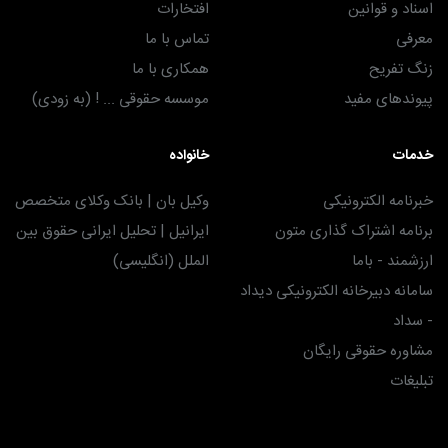
اسناد و قوانین
افتخارات
معرفی
تماس با ما
زنگ تفریح
همکاری با ما
پیوندهای مفید
موسسه حقوقی ... ! (به زودی)
خدمات
خانواده
خبرنامه الکترونیکی
وکیل بان | بانک وکلای متخصص
برنامه اشتراک گذاری متون
ایرانیل | تحلیل ایرانی حقوق بین
ارزشمند - باما
الملل (انگلیسی)
سامانه دبیرخانه الکترونیکی دیداد
- سداد
مشاوره حقوقی رایگان
تبلیغات