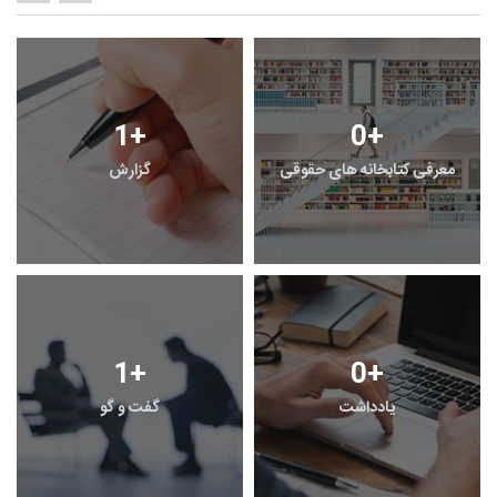
1
+
0
+
معرفی کتابخانه های حقوقی
گزارش
1
+
0
+
یادداشت
گفت و گو