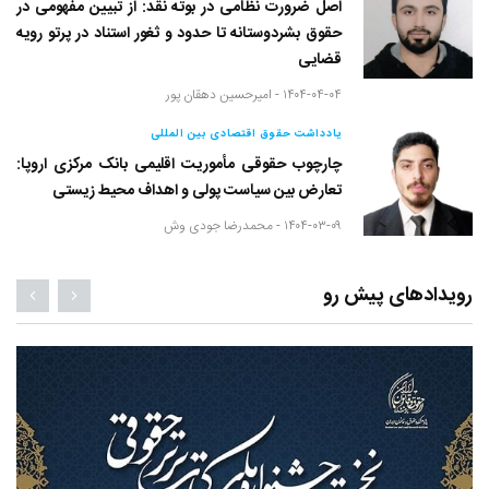
اصل ضرورت نظامی در بوته نقد: از تبیین مفهومی در
حقوق بشردوستانه تا حدود و ثغور استناد در پرتو رویه
قضایی
۱۴۰۴-۰۴-۰۴ -
امیرحسین دهقان پور
یادداشت حقوق اقتصادی بین المللی
چارچوب حقوقی مأموریت اقلیمی بانک مرکزی اروپا:
تعارض بین سیاست پولی و اهداف محیط زیستی
۱۴۰۴-۰۳-۰۹ -
محمدرضا جودی وش
رویدادهای پیش رو