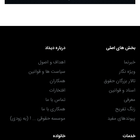
بخش های اصلی
درباره دیداد
خبرنما
اهداف و اصول
ویژه نگار
سیاست ها و قوانین
تالار بزرگان حقوق
همکاران
اسناد و قوانین
افتخارات
معرفی
تماس با ما
زنگ تفریح
همکاری با ما
پیوندهای مفید
موسسه حقوقی ... ! (به زودی)
خدمات
خانواده